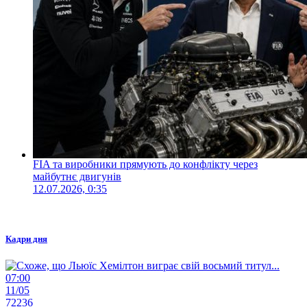
FIA та виробники прямують до конфлікту через
майбутнє двигунів
12.07.2026, 0:35
Кадри дня
07:00
11/05
72236