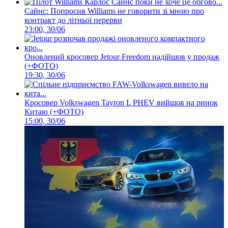
Сайнс: Попросив Williams не говорити зі мною про
контракт до літньої перерви
23:00, 30/06
Оновлений кросовер Jetour Freedom надійшов у продаж
(+ФОТО)
19:30, 30/06
Кросовер Volkswagen Tayron L PHEV вийшов на ринок
Китаю (+ФОТО)
15:00, 30/06