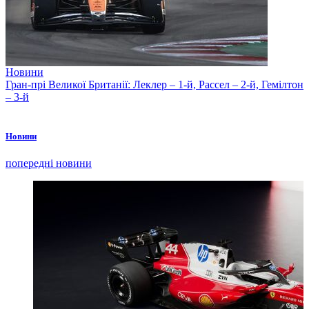
Новини
Гран-прі Великої Британії: Леклер – 1-й, Рассел – 2-й, Гемілтон
– 3-й
Новини
попередні новини