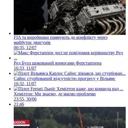
FIA та виробники прямують до конфлікту через
майбутнє двигунів
00:35, 12/07
Ред Булл шокований вимогами Ферстаппена
16:33, 11/07
Сайнс стурбований відсутністю прогресу у Вільямс
16:32, 11/07
Хемілтон: Ми знаємо, де маємо проблеми
23:55, 30/06
21:46