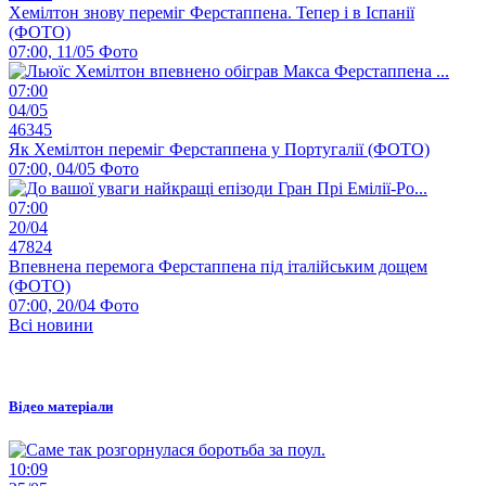
Хемілтон знову переміг Ферстаппена. Тепер і в Іспанії
(ФОТО)
07:00, 11/05
Фото
07:00
04/05
46345
Як Хемілтон переміг Ферстаппена у Португалії (ФОТО)
07:00, 04/05
Фото
07:00
20/04
47824
Впевнена перемога Ферстаппена під італійським дощем
(ФОТО)
07:00, 20/04
Фото
Всі новини
Відео матеріали
10:09