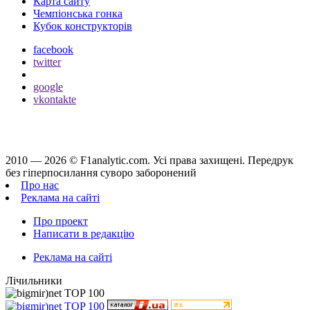
Карта сайту
Чемпіонська гонка
Кубок конструкторів
facebook
twitter
google
vkontakte
2010 — 2026 ©
F1analytic.com.
Усi права захищенi. Передрук
без гіперпосилання суворо заборонений
Про нас
Реклама на сайті
Про проект
Написати в редакцію
Реклама на сайті
Лічильники