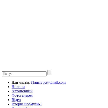
Для листів:
f1analytic@gmail.com
Новини
Автоновини
Фотогалерея
Відео
Історія Формули-1