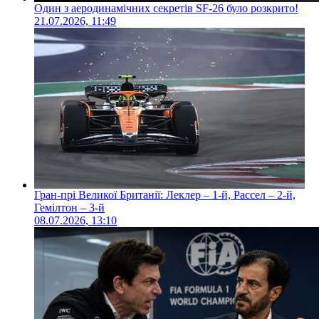
Один з аеродинамічних секретів SF-26 було розкрито!
21.07.2026, 11:49
Гран-прі Великої Британії: Леклер – 1-й, Рассел – 2-й,
Гемілтон – 3-й
08.07.2026, 13:10