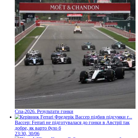
Спа-2026. Результати гонки
Вассер: Ferrari не підготувалася до гонки в Австрії так
добре, як варто було б
23:30, 30/06