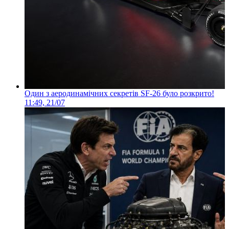
Один з аеродинамічних секретів SF-26 було розкрито!
11:49, 21/07