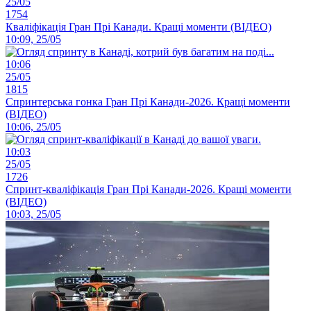
25/05
1754
Кваліфікація Гран Прі Канади. Кращі моменти (ВІДЕО)
10:09, 25/05
10:06
25/05
1815
Спринтерська гонка Гран Прі Канади-2026. Кращі моменти
(ВІДЕО)
10:06, 25/05
10:03
25/05
1726
Спринт-кваліфікація Гран Прі Канади-2026. Кращі моменти
(ВІДЕО)
10:03, 25/05