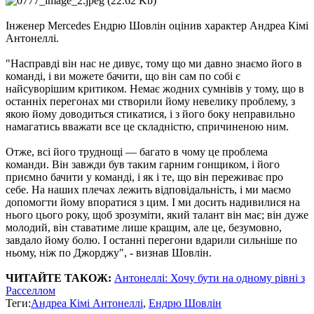
Інженер Mercedes Ендрю Шовлін оцінив характер Андреа Кімі
Антонеллі.
"Насправді він нас не дивує, тому що ми давно знаємо його в
команді, і ви можете бачити, що він сам по собі є
найсуворішим критиком. Немає жодних сумнівів у тому, що в
останніх перегонах ми створили йому невелику проблему, з
якою йому доводиться стикатися, і з його боку неправильно
намагатись вважати все це складністю, спричиненою ним.
Отже, всі його труднощі — багато в чому це проблема
команди. Він завжди був таким гарним гонщиком, і його
приємно бачити у команді, і як і те, що він переживає про
себе. На наших плечах лежить відповідальність, і ми маємо
допомогти йому впоратися з цим. І ми досить надивилися на
нього цього року, щоб зрозуміти, який талант він має; він дуже
молодий, він ставатиме лише кращим, але це, безумовно,
завдало йому болю. І останні перегони вдарили сильніше по
ньому, ніж по Джорджу", - визнав Шовлін.
ЧИТАЙТЕ ТАКОЖ:
Антонеллі: Хочу бути на одному рівні з
Расселлом
Теги:
Андреа Кімі Антонеллі
,
Ендрю Шовлін