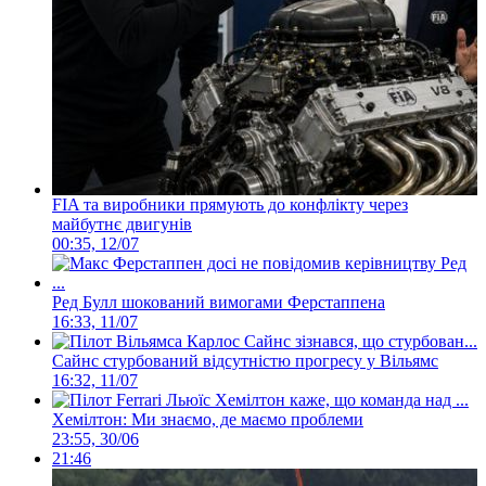
FIA та виробники прямують до конфлікту через
майбутнє двигунів
00:35, 12/07
Ред Булл шокований вимогами Ферстаппена
16:33, 11/07
Сайнс стурбований відсутністю прогресу у Вільямс
16:32, 11/07
Хемілтон: Ми знаємо, де маємо проблеми
23:55, 30/06
21:46