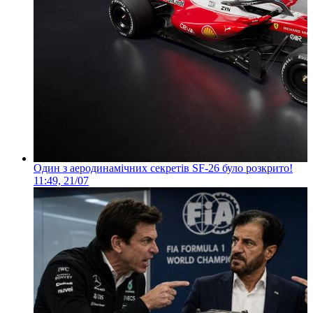
Один з аеродинамічних секретів SF-26 було розкрито!
11:49, 21/07