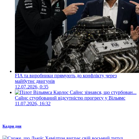
FIA та виробники прямують до конфлікту через
майбутнє двигунів
12.07.2026, 0:35
Сайнс стурбований відсутністю прогресу у Вільямс
11.07.2026, 16:32
Кадри дня