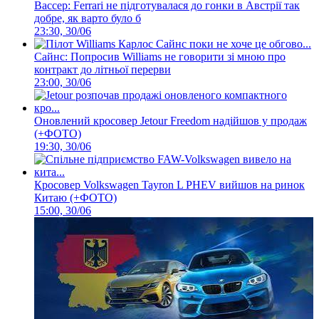
Вассер: Ferrari не підготувалася до гонки в Австрії так
добре, як варто було б
23:30, 30/06
Сайнс: Попросив Williams не говорити зі мною про
контракт до літньої перерви
23:00, 30/06
Оновлений кросовер Jetour Freedom надійшов у продаж
(+ФОТО)
19:30, 30/06
Кросовер Volkswagen Tayron L PHEV вийшов на ринок
Китаю (+ФОТО)
15:00, 30/06