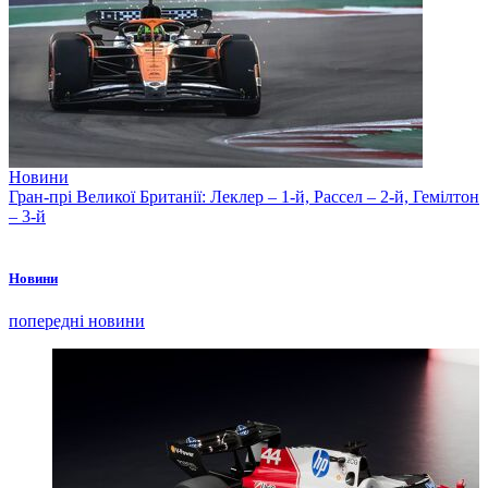
Новини
Гран-прі Великої Британії: Леклер – 1-й, Рассел – 2-й, Гемілтон
– 3-й
Новини
попередні новини