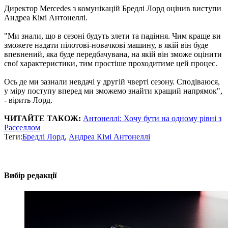
Директор Mercedes з комунікацій Бредлі Лорд оцінив виступи
Андреа Кімі Антонеллі.
"Ми знали, що в сезоні будуть злети та падіння. Чим краще ви
зможете надати пілотові-новачкові машину, в якій він буде
впевнений, яка буде передбачувана, на якій він зможе оцінити
свої характеристики, тим простіше проходитиме цей процес.
Ось де ми зазнали невдачі у другій чверті сезону. Сподіваюся,
у міру поступу вперед ми зможемо знайти кращий напрямок",
- вірить Лорд.
ЧИТАЙТЕ ТАКОЖ:
Антонеллі: Хочу бути на одному рівні з
Расселлом
Теги:
Бредлі Лорд
,
Андреа Кімі Антонеллі
Вибір редакції