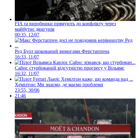
FIA та виробники прямують до конфлікту через
майбутнє двигунів
00:35, 12/07
Ред Булл шокований вимогами Ферстаппена
16:33, 11/07
Сайнс стурбований відсутністю прогресу у Вільямс
16:32, 11/07
Хемілтон: Ми знаємо, де маємо проблеми
23:55, 30/06
21:46