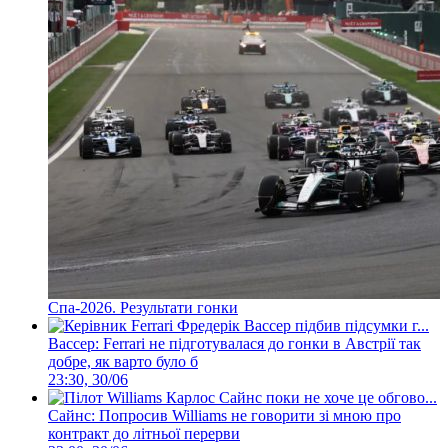
Спа-2026. Результати гонки
Вассер: Ferrari не підготувалася до гонки в Австрії так
добре, як варто було б
23:30, 30/06
Сайнс: Попросив Williams не говорити зі мною про
контракт до літньої перерви