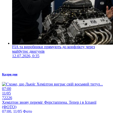
FIA та виробники прямують до конфлікту через
майбутнє двигунів
12.07.2026, 0:35
Кадри дня
07:00
11/05
72226
Хемілтон знову переміг Ферстаппена. Тепер і в Іспанії
(ФОТО)
07:00, 11/05
Фото