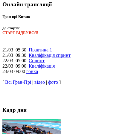
Онлайн трансляції
Гран-прі Китаю
до старту:
СТАРТ ВІДБУВСЯ!
21/03 05:30
Практика 1
21/03 09:30
Кваліфікація спринт
22/03 05:00
Спринт
22/03 09:00
Кваліфікація
23/03 09:00
гонка
[
Всі Гран-Прі
|
відео
|
фото
]
Кадр дня