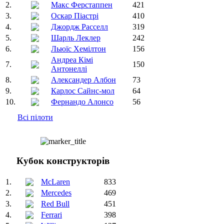
2.
Макс Ферстаппен
421
3.
Оскар Піастрі
410
4.
Джордж Расселл
319
5.
Шарль Леклер
242
6.
Льюїс Хемілтон
156
Андреа Кімі
7.
150
Антонеллі
8.
Александер Албон
73
9.
Карлос Сайнс-мол
64
10.
Фернандо Алонсо
56
Всі пілоти
Кубок конструкторів
1.
McLaren
833
2.
Mercedes
469
3.
Red Bull
451
4.
Ferrari
398