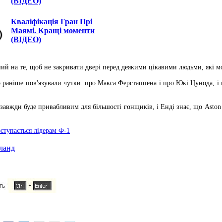
(ВІДЕО)
Кваліфікація Гран Прі
Маямі. Кращі моменти
(ВІДЕО)
ий на те, щоб не закривати двері перед деякими цікавими людьми, які мо
 раніше пов'язували чутки: про Макса Ферстаппена і про Юкі Цунода, і 
 завжди буде привабливим для більшості гонщиків, і Енді знає, що Aston 
оступається лідерам Ф-1
ланд