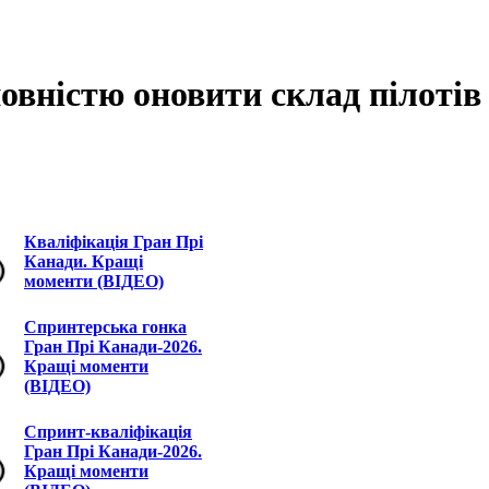
вністю оновити склад пілотів 
Кваліфікація Гран Прі
Канади. Кращі
моменти (ВІДЕО)
Спринтерська гонка
Гран Прі Канади-2026.
Кращі моменти
(ВІДЕО)
Спринт-кваліфікація
Гран Прі Канади-2026.
Кращі моменти