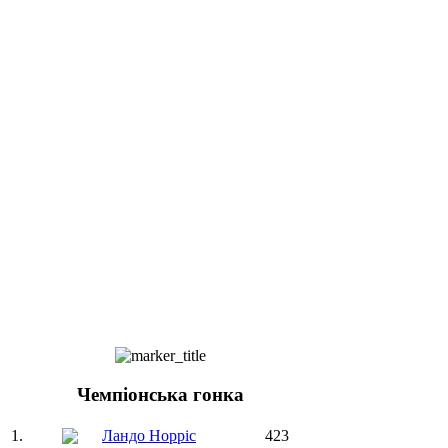
Чемпіонська гонка
1.
Ландо Норріс
423