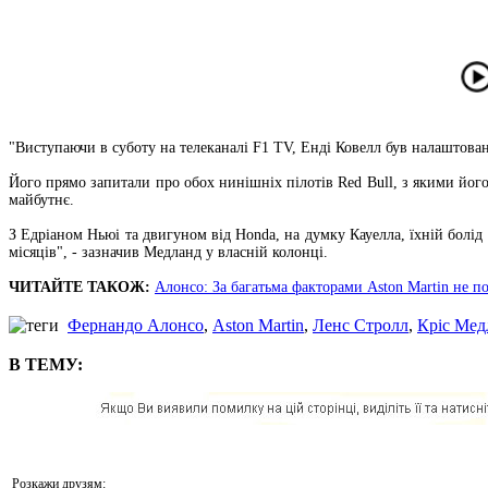
"Виступаючи в суботу на телеканалі F1 TV, Енді Ковелл був налаштован
Його прямо запитали про обох нинішніх пілотів Red Bull, з якими його
майбутнє.
З Едріаном Ньюі та двигуном від Honda, на думку Кауелла, їхній болід
місяців", - зазначив Медланд у власній колонці.
ЧИТАЙТЕ ТАКОЖ:
Алонсо: За багатьма факторами Aston Martin не п
Фернандо Алонсо
,
Aston Martin
,
Ленс Стролл
,
Кріс Мед
В ТЕМУ:
Розкажи друзям: