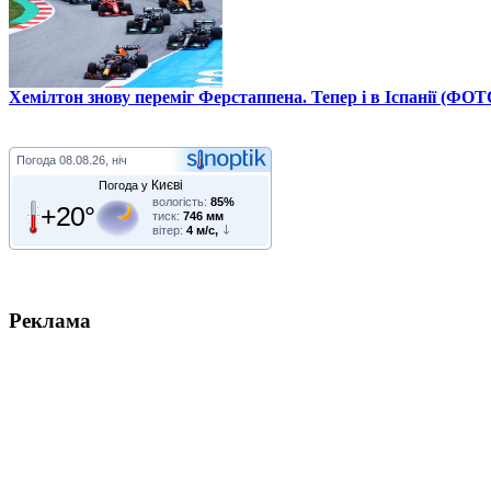
Хемілтон знову переміг Ферстаппена. Тепер і в Іспанії (ФОТ
Погода
08.08.26, ніч
Києві
Погода у
вологість:
85%
+20°
тиск:
746 мм
вітер:
4 м/с,
Реклама