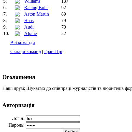
5.
Williams
137
6.
Racing Bulls
92
7.
Aston Martin
89
8.
Haas
79
9.
Audi
70
10.
Alpine
22
Всі команди
Склади команд
|
Гран-Прі
Оголошення
Наші друзі: Шукаємо до співпраці журналістів та любителів фо
Авторизація
Логін:
Пароль: