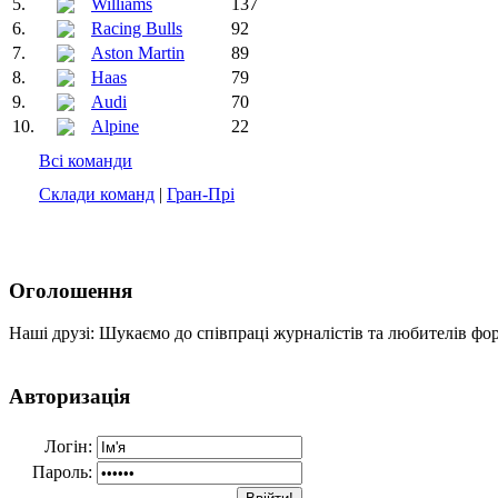
5.
Williams
137
6.
Racing Bulls
92
7.
Aston Martin
89
8.
Haas
79
9.
Audi
70
10.
Alpine
22
Всі команди
Склади команд
|
Гран-Прі
Оголошення
Наші друзі: Шукаємо до співпраці журналістів та любителів фо
Авторизація
Логін:
Пароль: