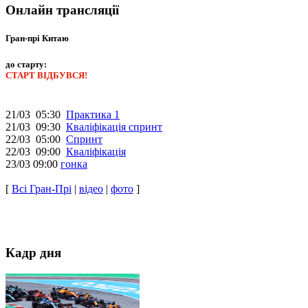
Онлайн трансляції
Гран-прі Китаю
до старту:
СТАРТ ВІДБУВСЯ!
21/03 05:30
Практика 1
21/03 09:30
Кваліфікація спринт
22/03 05:00
Спринт
22/03 09:00
Кваліфікація
23/03 09:00
гонка
[
Всі Гран-Прі
|
відео
|
фото
]
Кадр дня