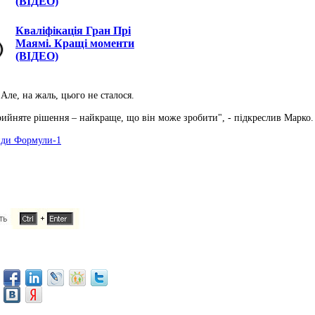
(ВІДЕО)
Кваліфікація Гран Прі
Маямі. Кращі моменти
(ВІДЕО)
Але, на жаль, цього не сталося.
рийняте рішення – найкраще, що він може зробити", - підкреслив Марко.
анди Формули-1