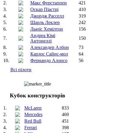
2.
Макс Ферстаппен
421
3.
Оскар Піастрі
410
4.
Джордж Расселл
319
5.
Шарль Леклер
242
6.
Льюїс Хемілтон
156
Андреа Кімі
7.
150
Антонеллі
8.
Александер Албон
73
9.
Карлос Сайнс-мол
64
10.
Фернандо Алонсо
56
Всі пілоти
Кубок конструкторів
1.
McLaren
833
2.
Mercedes
469
3.
Red Bull
451
4.
Ferrari
398