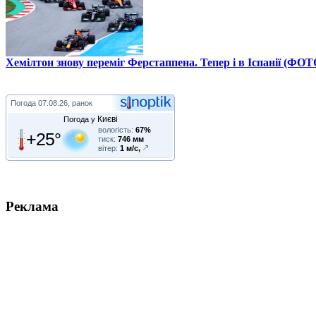
Хемілтон знову переміг Ферстаппена. Тепер і в Іспанії (ФОТ
Погода
07.08.26, ранок
Києві
Погода у
вологість:
67%
+25°
тиск:
746 мм
вітер:
1 м/с,
Реклама