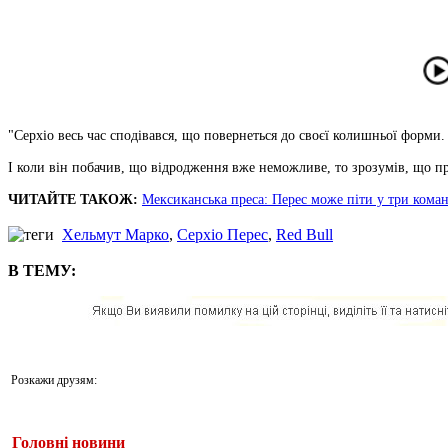
"Серхіо весь час сподівався, що повернеться до своєї колишньої форми. 
І коли він побачив, що відродження вже неможливе, то зрозумів, що п
ЧИТАЙТЕ ТАКОЖ:
Мексиканська преса: Перес може піти у три ком
Хельмут Марко
,
Серхіо Перес
,
Red Bull
В ТЕМУ:
Розкажи друзям:
Головні новини