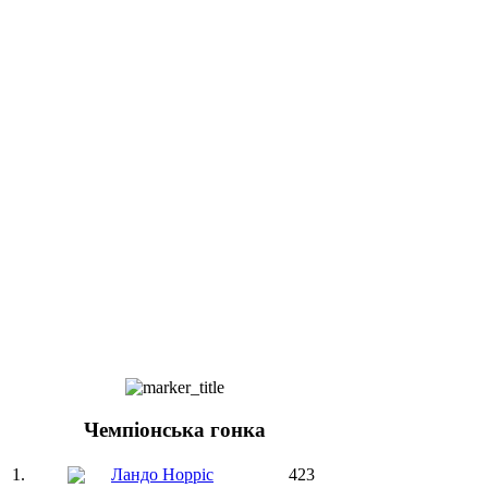
Чемпіонська гонка
1.
Ландо Норріс
423