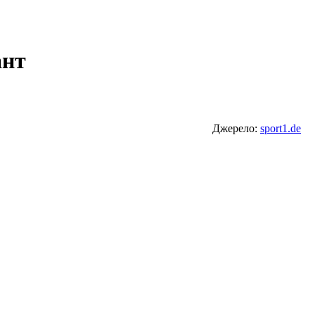
ант
Джерело:
sport1.de