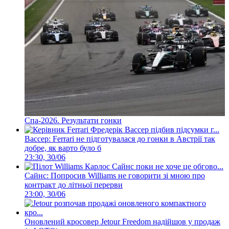
Спа-2026. Результати гонки
Вассер: Ferrari не підготувалася до гонки в Австрії так
добре, як варто було б
23:30, 30/06
Сайнс: Попросив Williams не говорити зі мною про
контракт до літньої перерви
23:00, 30/06
Оновлений кросовер Jetour Freedom надійшов у продаж