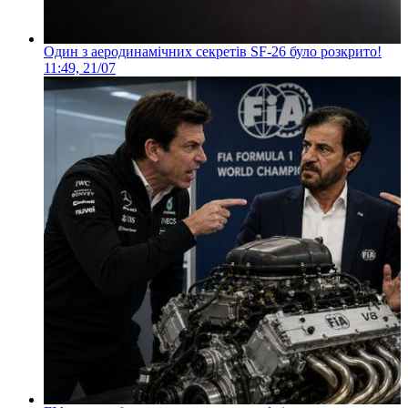
Один з аеродинамічних секретів SF-26 було розкрито!
11:49, 21/07