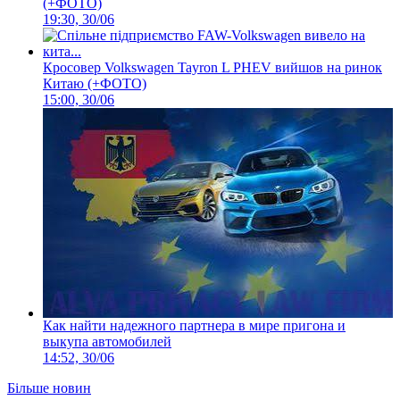
(+ФОТО)
19:30, 30/06
Кросовер Volkswagen Tayron L PHEV вийшов на ринок
Китаю (+ФОТО)
15:00, 30/06
Как найти надежного партнера в мире пригона и
выкупа автомобилей
14:52, 30/06
Більше новин