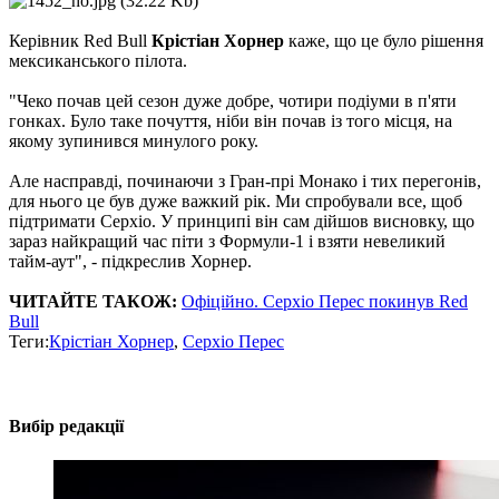
Керівник Red Bull
Крістіан Хорнер
каже, що це було рішення
мексиканського пілота.
"Чеко почав цей сезон дуже добре, чотири подіуми в п'яти
гонках. Було таке почуття, ніби він почав із того місця, на
якому зупинився минулого року.
Але насправді, починаючи з Гран-прі Монако і тих перегонів,
для нього це був дуже важкий рік. Ми спробували все, щоб
підтримати Серхіо. У принципі він сам дійшов висновку, що
зараз найкращий час піти з Формули-1 і взяти невеликий
тайм-аут", - підкреслив Хорнер.
ЧИТАЙТЕ ТАКОЖ:
Офіційно. Серхіо Перес покинув Red
Bull
Теги:
Крістіан Хорнер
,
Серхіо Перес
Вибір редакції