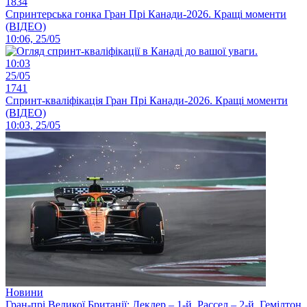
1834
Спринтерська гонка Гран Прі Канади-2026. Кращі моменти
(ВІДЕО)
10:06, 25/05
10:03
25/05
1741
Спринт-кваліфікація Гран Прі Канади-2026. Кращі моменти
(ВІДЕО)
10:03, 25/05
Новини
Гран-прі Великої Британії: Леклер – 1-й, Рассел – 2-й, Гемілтон