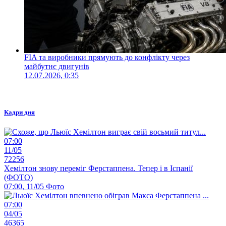
FIA та виробники прямують до конфлікту через
майбутнє двигунів
12.07.2026, 0:35
Кадри дня
07:00
11/05
72256
Хемілтон знову переміг Ферстаппена. Тепер і в Іспанії
(ФОТО)
07:00, 11/05
Фото
07:00
04/05
46365