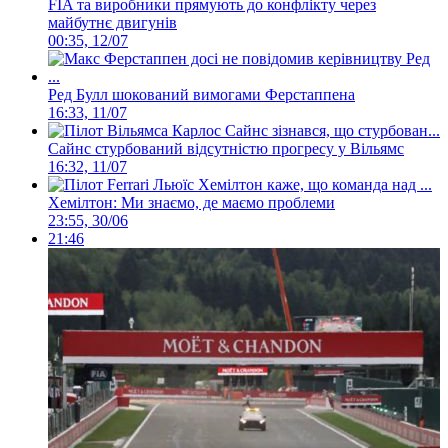
FIA та виробники прямують до конфлікту через
майбутнє двигунів
00:35, 12/07
Ред Булл шокований вимогами Ферстаппена
16:33, 11/07
Сайнс стурбований відсутністю прогресу у Вільямс
16:32, 11/07
Хемілтон: Ми знаємо, де маємо проблеми
23:55, 30/06
21:46