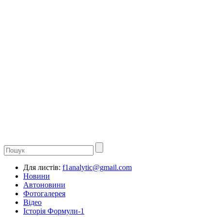
Для листів:
f1analytic@gmail.com
Новини
Автоновини
Фотогалерея
Відео
Історія Формули-1