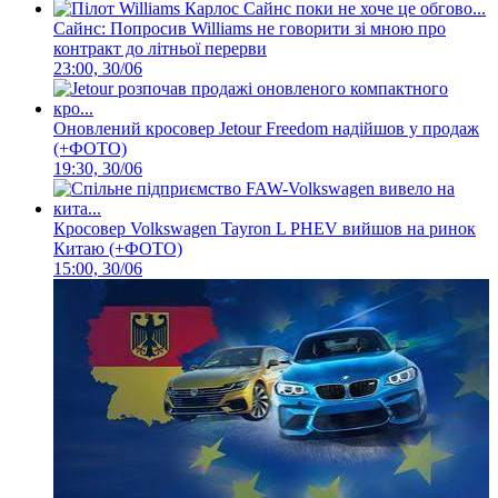
Сайнс: Попросив Williams не говорити зі мною про
контракт до літньої перерви
23:00, 30/06
Оновлений кросовер Jetour Freedom надійшов у продаж
(+ФОТО)
19:30, 30/06
Кросовер Volkswagen Tayron L PHEV вийшов на ринок
Китаю (+ФОТО)
15:00, 30/06