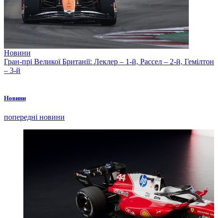
Новини
Гран-прі Великої Британії: Леклер – 1-й, Рассел – 2-й, Гемілтон
– 3-й
Новини
попередні новини