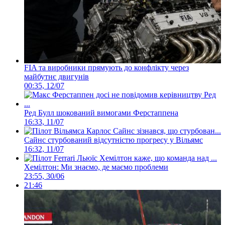
FIA та виробники прямують до конфлікту через
майбутнє двигунів
00:35, 12/07
Ред Булл шокований вимогами Ферстаппена
16:33, 11/07
Сайнс стурбований відсутністю прогресу у Вільямс
16:32, 11/07
Хемілтон: Ми знаємо, де маємо проблеми
23:55, 30/06
21:46