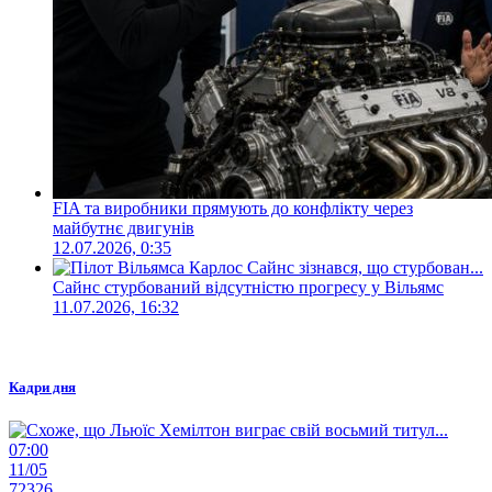
FIA та виробники прямують до конфлікту через
майбутнє двигунів
12.07.2026, 0:35
Сайнс стурбований відсутністю прогресу у Вільямс
11.07.2026, 16:32
Кадри дня
07:00
11/05
72326