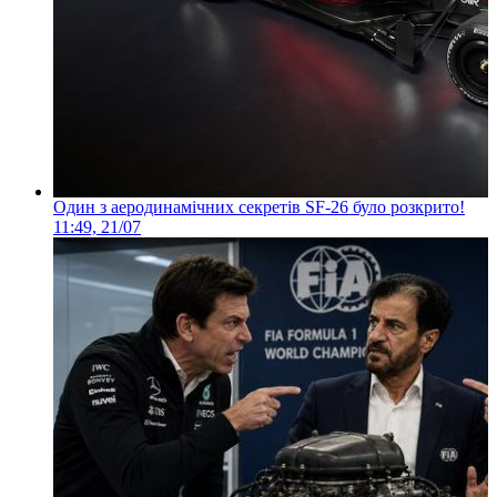
Один з аеродинамічних секретів SF-26 було розкрито!
11:49, 21/07