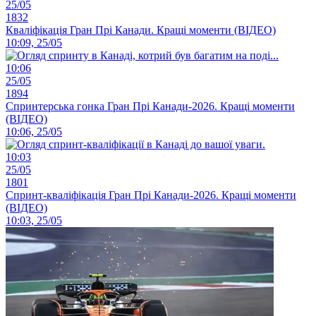
25/05
1832
Кваліфікація Гран Прі Канади. Кращі моменти (ВІДЕО)
10:09, 25/05
10:06
25/05
1894
Спринтерська гонка Гран Прі Канади-2026. Кращі моменти
(ВІДЕО)
10:06, 25/05
10:03
25/05
1801
Спринт-кваліфікація Гран Прі Канади-2026. Кращі моменти
(ВІДЕО)
10:03, 25/05