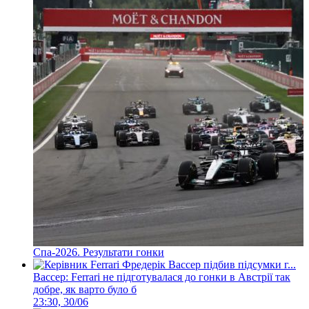
Спа-2026. Результати гонки
Вассер: Ferrari не підготувалася до гонки в Австрії так
добре, як варто було б
23:30, 30/06