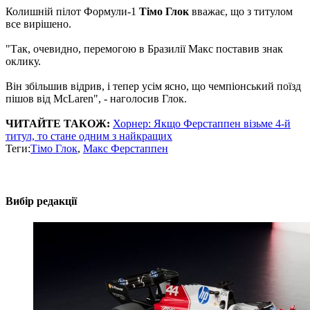
Колишній пілот Формули-1
Тімо Глок
вважає, що з титулом
все вирішено.
"Так, очевидно, перемогою в Бразилії Макс поставив знак
оклику.
Він збільшив відрив, і тепер усім ясно, що чемпіонський поїзд
пішов від McLaren", - наголосив Глок.
ЧИТАЙТЕ ТАКОЖ:
Хорнер: Якщо Ферстаппен візьме 4-й
титул, то стане одним з найкращих
Теги:
Тімо Глок
,
Макс Ферстаппен
Вибір редакції