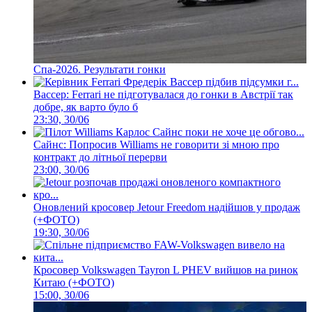
Спа-2026. Результати гонки
Вассер: Ferrari не підготувалася до гонки в Австрії так
добре, як варто було б
23:30, 30/06
Сайнс: Попросив Williams не говорити зі мною про
контракт до літньої перерви
23:00, 30/06
Оновлений кросовер Jetour Freedom надійшов у продаж
(+ФОТО)
19:30, 30/06
Кросовер Volkswagen Tayron L PHEV вийшов на ринок
Китаю (+ФОТО)
15:00, 30/06