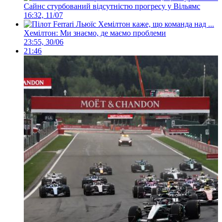
Сайнс стурбований відсутністю прогресу у Вільямс
16:32, 11/07
Хемілтон: Ми знаємо, де маємо проблеми
23:55, 30/06
21:46