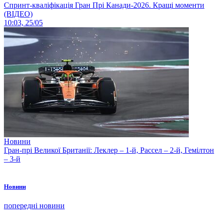
Спринт-кваліфікація Гран Прі Канади-2026. Кращі моменти
(ВІДЕО)
10:03, 25/05
Новини
Гран-прі Великої Британії: Леклер – 1-й, Рассел – 2-й, Гемілтон
– 3-й
Новини
попередні новини