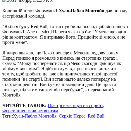
Колишній пілот Формули-1
Хуан-Пабло Монтойя
дав пораду
австрійській команді.
"Якби я був у Red Bull, то тиснув би на нього, щоб він пішов з
Формули-1. Але на місці Переса я сказав би: "У мене ще один
рік за контрактом. Я витримаю його. Працюйте зі мною, а не
проти мене".
Я щиро вважав, що Чеко проведе в Мексиці чудову гонку.
Перед гонкою я розмовляв з кимось на стартових ґратах і
сказав: "Можу посперечатися, що Чеко сьогодні фінішує як
мінімум восьмим". Я дійсно думав, що в нього вистачить
темпу, щоб зробити це, але він припустився такої простої
помилки [на старті]. Він встав надто далеко попереду на
стартовій решітці. Він був на півмашини далі. Це просто
показує, під яким тиском він перебуває", - переконаний
Монтойя.
ЧИТАЙТЕ ТАКОЖ:
Піастрі взяв поул на спринт,
Ферстаппен став четвертим
Теги:
Хуан-Пабло Монтойя
,
Серхіо Перес
,
Red Bull