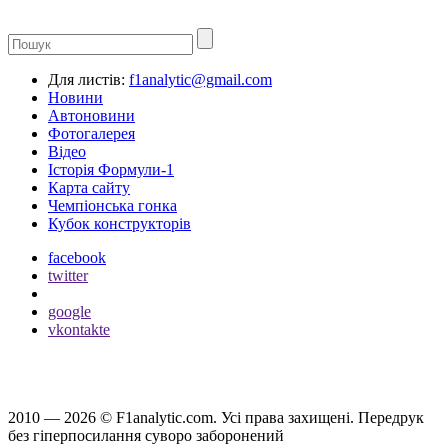
Для листів:
f1analytic@gmail.com
Новини
Автоновини
Фотогалерея
Відео
Історія Формули-1
Карта сайту
Чемпіонська гонка
Кубок конструкторів
facebook
twitter
google
vkontakte
2010 — 2026 ©
F1analytic.com.
Усi права захищенi. Передрук
без гіперпосилання суворо заборонений