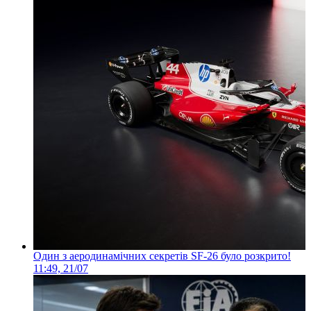
Один з аеродинамічних секретів SF-26 було розкрито!
11:49, 21/07