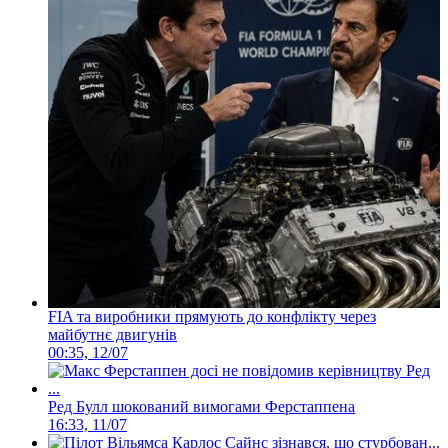
FIA та виробники прямують до конфлікту через
майбутнє двигунів
00:35, 12/07
Ред Булл шокований вимогами Ферстаппена
16:33, 11/07