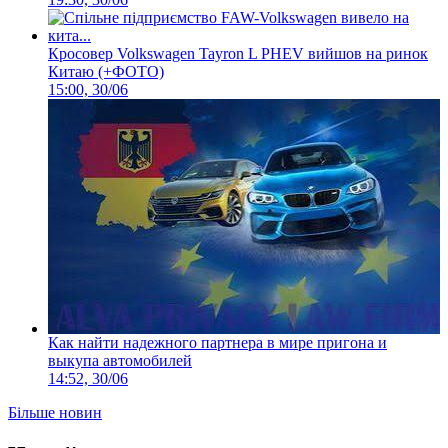
Кросовер Volkswagen Tayron L PHEV вийшов на ринок
Китаю (+ФОТО)
15:00, 30/06
Как найти надежного партнера в мире пригона и
выкупа автомобилей
14:52, 30/06
Більше новин