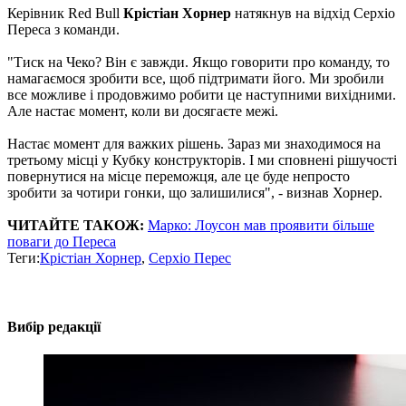
Керівник Red Bull
Крістіан Хорнер
натякнув на відхід Серхіо
Переса з команди.
"Тиск на Чеко? Він є завжди. Якщо говорити про команду, то
намагаємося зробити все, щоб підтримати його. Ми зробили
все можливе і продовжимо робити це наступними вихідними.
Але настає момент, коли ви досягаєте межі.
Настає момент для важких рішень. Зараз ми знаходимося на
третьому місці у Кубку конструкторів. І ми сповнені рішучості
повернутися на місце переможця, але це буде непросто
зробити за чотири гонки, що залишилися", - визнав Хорнер.
ЧИТАЙТЕ ТАКОЖ:
Марко: Лоусон мав проявити більше
поваги до Переса
Теги:
Крістіан Хорнер
,
Серхіо Перес
Вибір редакції