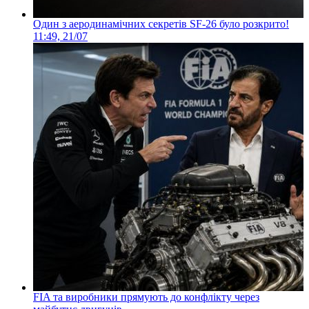
Один з аеродинамічних секретів SF-26 було розкрито!
11:49, 21/07
FIA та виробники прямують до конфлікту через