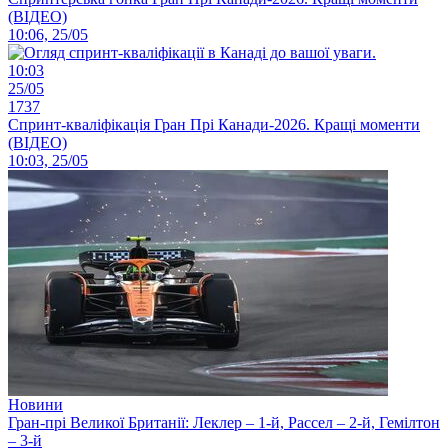
(ВІДЕО)
10:06, 25/05
10:03
25/05
1737
Спринт-кваліфікація Гран Прі Канади-2026. Кращі моменти
(ВІДЕО)
10:03, 25/05
Новини
Гран-прі Великої Британії: Леклер – 1-й, Рассел – 2-й, Гемілтон
– 3-й