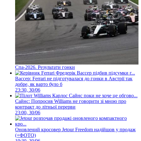
Спа-2026. Результати гонки
Вассер: Ferrari не підготувалася до гонки в Австрії так
добре, як варто було б
23:30, 30/06
Сайнс: Попросив Williams не говорити зі мною про
контракт до літньої перерви
23:00, 30/06
Оновлений кросовер Jetour Freedom надійшов у продаж
(+ФОТО)
19:30, 30/06