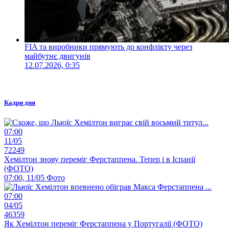
FIA та виробники прямують до конфлікту через
майбутнє двигунів
12.07.2026, 0:35
Кадри дня
07:00
11/05
72249
Хемілтон знову переміг Ферстаппена. Тепер і в Іспанії
(ФОТО)
07:00, 11/05
Фото
07:00
04/05
46359
Як Хемілтон переміг Ферстаппена у Португалії (ФОТО)