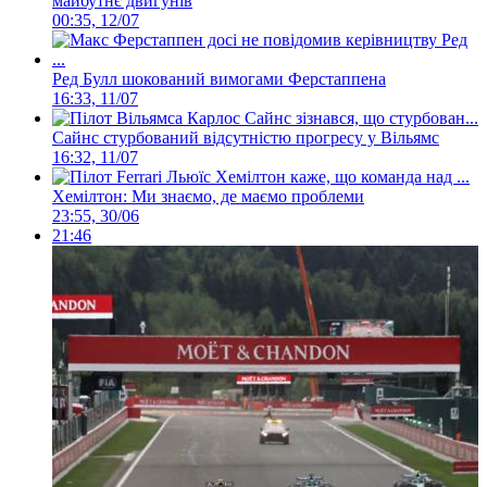
майбутнє двигунів
00:35, 12/07
Ред Булл шокований вимогами Ферстаппена
16:33, 11/07
Сайнс стурбований відсутністю прогресу у Вільямс
16:32, 11/07
Хемілтон: Ми знаємо, де маємо проблеми
23:55, 30/06
21:46