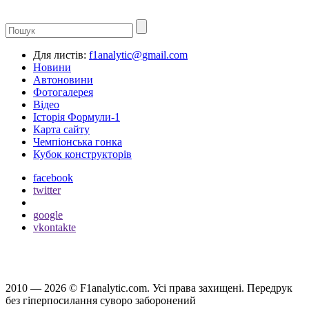
Для листів:
f1analytic@gmail.com
Новини
Автоновини
Фотогалерея
Відео
Історія Формули-1
Карта сайту
Чемпіонська гонка
Кубок конструкторів
facebook
twitter
google
vkontakte
2010 — 2026 ©
F1analytic.com.
Усi права захищенi. Передрук
без гіперпосилання суворо заборонений