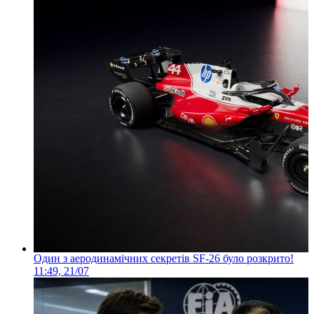
Один з аеродинамічних секретів SF-26 було розкрито!
11:49, 21/07