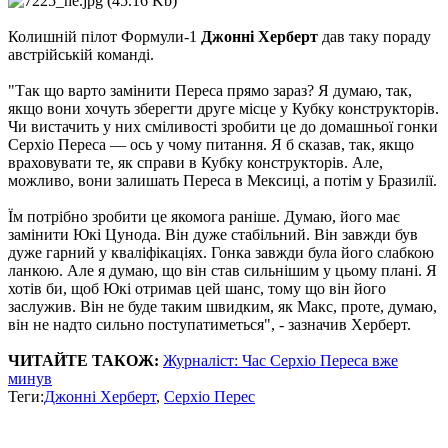
Колишній пілот Формули-1
Джонні Херберт
дав таку пораду
австрійській команді.
"Так що варто замінити Переса прямо зараз? Я думаю, так,
якщо вони хочуть зберегти друге місце у Кубку конструкторів.
Чи вистачить у них сміливості зробити це до домашньої гонки
Серхіо Переса — ось у чому питання. Я б сказав, так, якщо
враховувати те, як справи в Кубку конструкторів. Але,
можливо, вони залишать Переса в Мексиці, а потім у Бразилії.
Їм потрібно зробити це якомога раніше. Думаю, його має
замінити Юкі Цунода. Він дуже стабільний. Він завжди був
дуже гарний у кваліфікаціях. Гонка завжди була його слабкою
ланкою. Але я думаю, що він став сильнішим у цьому плані. Я
хотів би, щоб Юкі отримав цей шанс, тому що він його
заслужив. Він не буде таким швидким, як Макс, проте, думаю,
він не надто сильно поступатиметься", - зазначив Херберт.
ЧИТАЙТЕ ТАКОЖ:
Журналіст: Час Серхіо Переса вже
минув
Теги:
Джонні Херберт
,
Серхіо Перес