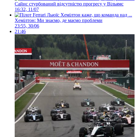
Сайнс стурбований відсутністю прогресу у Вільямс
16:32, 11/07
Хемілтон: Ми знаємо, де маємо проблеми
23:55, 30/06
21:46