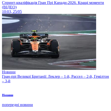
Спринт-кваліфікація Гран Прі Канади-2026. Кращі моменти
(ВІДЕО)
10:03, 25/05
Новини
Гран-прі Великої Британії: Леклер – 1-й, Рассел – 2-й, Гемілтон
– 3-й
Новини
попередні новини