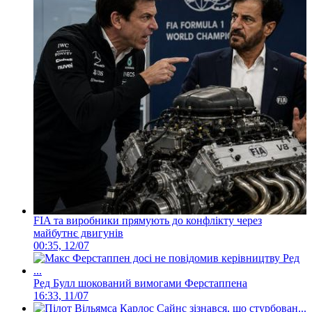
FIA та виробники прямують до конфлікту через
майбутнє двигунів
00:35, 12/07
Ред Булл шокований вимогами Ферстаппена
16:33, 11/07