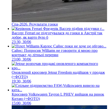
Спа-2026. Результати гонки
Вассер: Ferrari не підготувалася до гонки в Австрії так
добре, як варто було б
23:30, 30/06
Сайнс: Попросив Williams не говорити зі мною про
контракт до літньої перерви
23:00, 30/06
Оновлений кросовер Jetour Freedom надійшов у продаж
(+ФОТО)
19:30, 30/06
Кросовер Volkswagen Tayron L PHEV вийшов на ринок
Китаю (+ФОТО)
15:00, 30/06