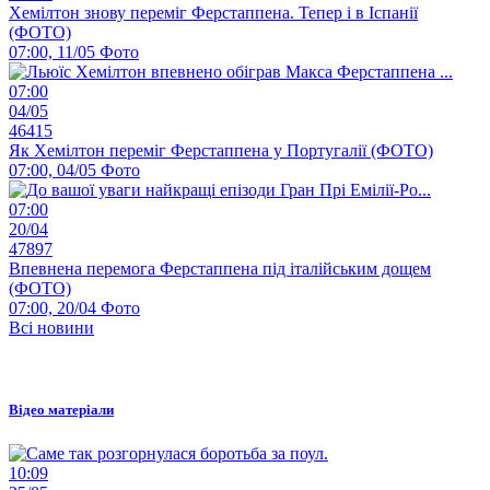
Хемілтон знову переміг Ферстаппена. Тепер і в Іспанії
(ФОТО)
07:00, 11/05
Фото
07:00
04/05
46415
Як Хемілтон переміг Ферстаппена у Португалії (ФОТО)
07:00, 04/05
Фото
07:00
20/04
47897
Впевнена перемога Ферстаппена під італійським дощем
(ФОТО)
07:00, 20/04
Фото
Всі новини
Відео матеріали
10:09