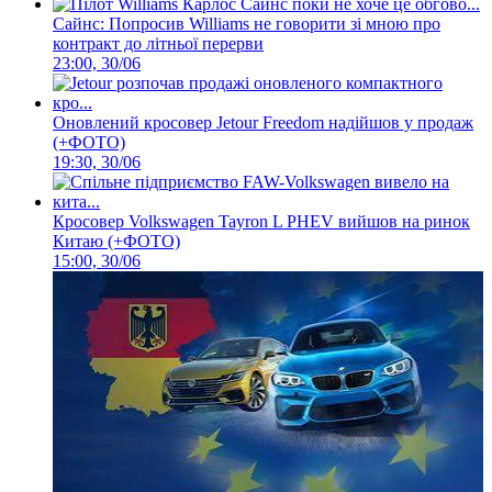
Сайнс: Попросив Williams не говорити зі мною про
контракт до літньої перерви
23:00, 30/06
Оновлений кросовер Jetour Freedom надійшов у продаж
(+ФОТО)
19:30, 30/06
Кросовер Volkswagen Tayron L PHEV вийшов на ринок
Китаю (+ФОТО)
15:00, 30/06