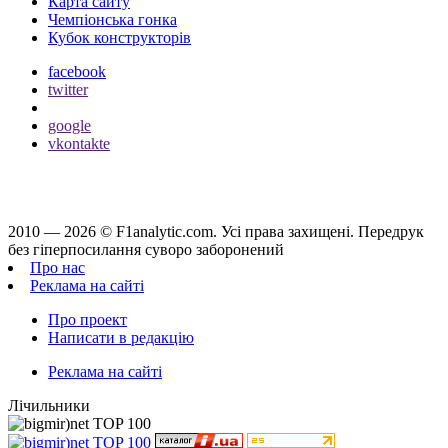
Карта сайту
Чемпіонська гонка
Кубок конструкторів
facebook
twitter
google
vkontakte
2010 — 2026 ©
F1analytic.com.
Усi права захищенi. Передрук
без гіперпосилання суворо заборонений
Про нас
Реклама на сайті
Про проект
Написати в редакцію
Реклама на сайті
Лічильники