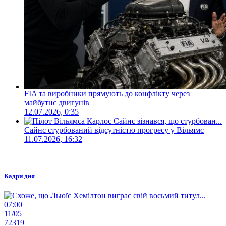
FIA та виробники прямують до конфлікту через
майбутнє двигунів
12.07.2026, 0:35
Сайнс стурбований відсутністю прогресу у Вільямс
11.07.2026, 16:32
Кадри дня
07:00
11/05
72319