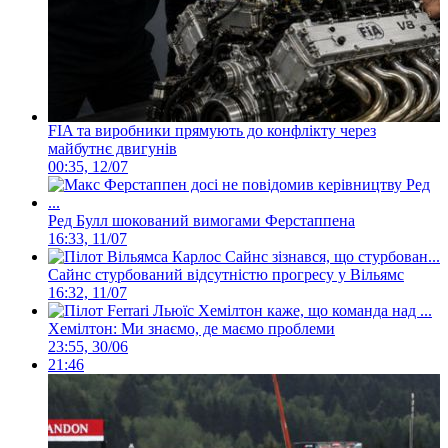
FIA та виробники прямують до конфлікту через
майбутнє двигунів
00:35, 12/07
Ред Булл шокований вимогами Ферстаппена
16:33, 11/07
Сайнс стурбований відсутністю прогресу у Вільямс
16:32, 11/07
Хемілтон: Ми знаємо, де маємо проблеми
23:55, 30/06
21:46