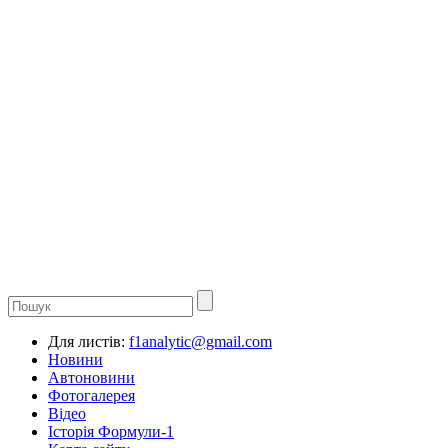
Для листів:
f1analytic@gmail.com
Новини
Автоновини
Фотогалерея
Відео
Історія Формули-1