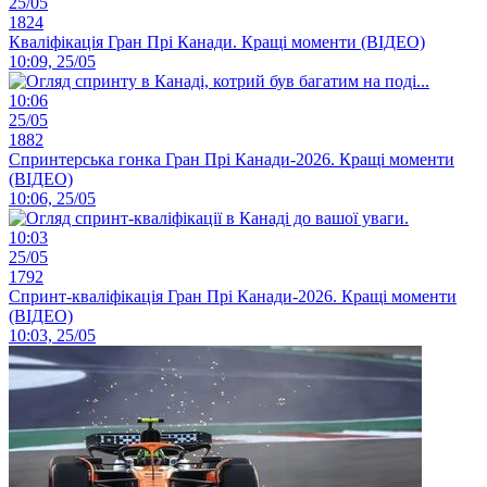
25/05
1824
Кваліфікація Гран Прі Канади. Кращі моменти (ВІДЕО)
10:09, 25/05
10:06
25/05
1882
Спринтерська гонка Гран Прі Канади-2026. Кращі моменти
(ВІДЕО)
10:06, 25/05
10:03
25/05
1792
Спринт-кваліфікація Гран Прі Канади-2026. Кращі моменти
(ВІДЕО)
10:03, 25/05