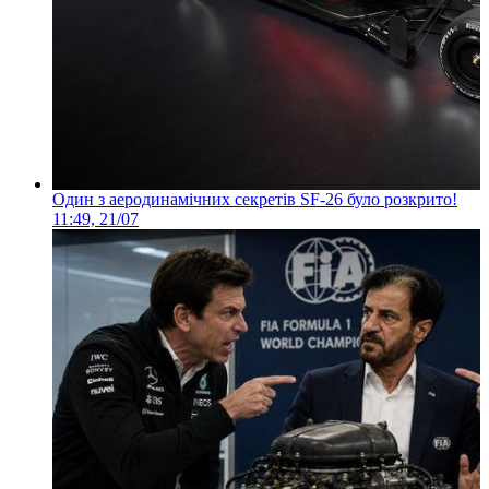
Один з аеродинамічних секретів SF-26 було розкрито!
11:49, 21/07