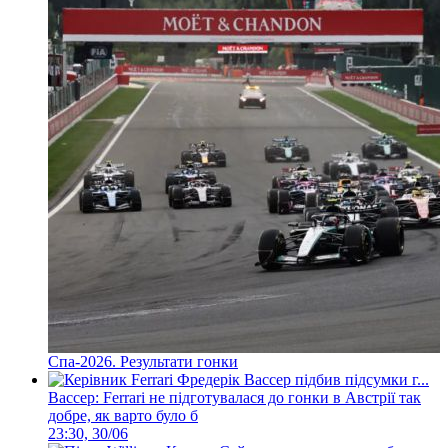
Спа-2026. Результати гонки
Вассер: Ferrari не підготувалася до гонки в Австрії так
добре, як варто було б
23:30, 30/06