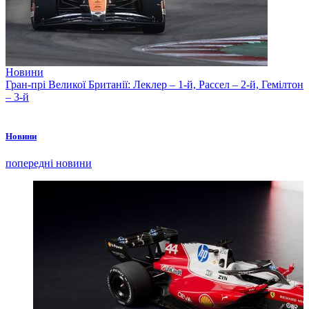
Новини
Гран-прі Великої Британії: Леклер – 1-й, Рассел – 2-й, Гемілтон
– 3-й
Новини
попередні новини