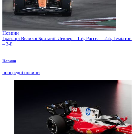
Новини
Гран-прі Великої Британії: Леклер – 1-й, Рассел – 2-й, Гемілтон
– 3-й
Новини
попередні новини