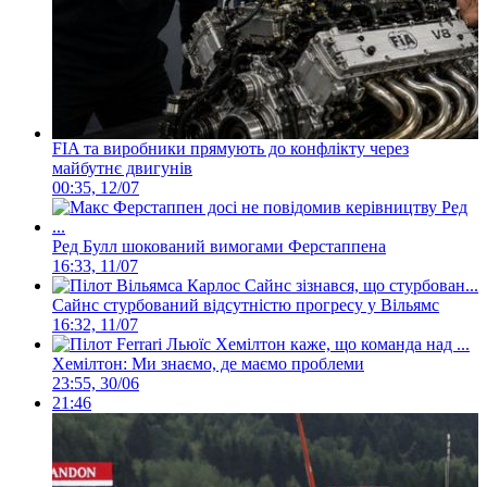
FIA та виробники прямують до конфлікту через
майбутнє двигунів
00:35, 12/07
Ред Булл шокований вимогами Ферстаппена
16:33, 11/07
Сайнс стурбований відсутністю прогресу у Вільямс
16:32, 11/07
Хемілтон: Ми знаємо, де маємо проблеми
23:55, 30/06
21:46