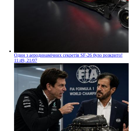
Один з аеродинамічних секретів SF-26 було розкрито!
11:49, 21/07