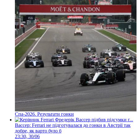
Спа-2026. Результати гонки
Вассер: Ferrari не підготувалася до гонки в Австрії так
добре, як варто було б
23:30, 30/06