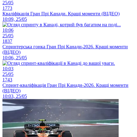
25/05
1773
Кваліфікація Гран Прі Канади. Кращі моменти (ВІДЕО)
10:09, 25/05
10:06
25/05
1837
Спринтерська гонка Гран Прі Канади-2026. Кращі моменти
(ВІДЕО)
10:06, 25/05
10:03
25/05
1743
Спринт-кваліфікація Гран Прі Канади-2026. Кращі моменти
(ВІДЕО)
10:03, 25/05