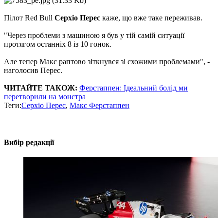
Пілот Red Bull
Серхіо Перес
каже, що вже таке переживав.
"Через проблеми з машиною я був у тій самій ситуації
протягом останніх 8 із 10 гонок.
Але тепер Макс раптово зіткнувся зі схожими проблемами", -
наголосив Перес.
ЧИТАЙТЕ ТАКОЖ:
Ферстаппен: Ідеальний болід ми
перетворили на монстра
Теги:
Серхіо Перес
,
Макс Ферстаппен
Вибір редакції