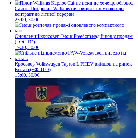
Сайнс: Попросив Williams не говорити зі мною про
контракт до літньої перерви
23:00, 30/06
Оновлений кросовер Jetour Freedom надійшов у продаж
(+ФОТО)
19:30, 30/06
Кросовер Volkswagen Tayron L PHEV вийшов на ринок
Китаю (+ФОТО)
15:00, 30/06