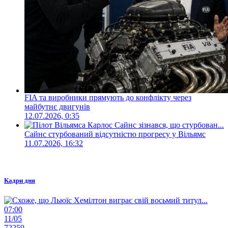
FIA та виробники прямують до конфлікту через
майбутнє двигунів
12.07.2026, 0:35
Сайнс стурбований відсутністю прогресу у Вільямс
11.07.2026, 16:32
Кадри дня
07:00
11/05
72259