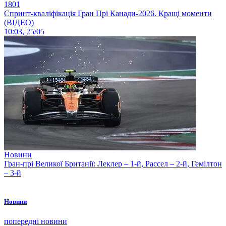
1801
Спринт-кваліфікація Гран Прі Канади-2026. Кращі моменти
(ВІДЕО)
10:03, 25/05
Новини
Гран-прі Великої Британії: Леклер – 1-й, Рассел – 2-й, Гемілтон
– 3-й
Новини
попередні новини