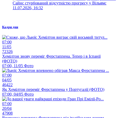
Сайнс стурбований відсутністю прогресу у Вільямс
11.07.2026, 16:32
Кадри дня
07:00
11/05
72326
Хемілтон знову переміг Ферстаппена. Тепер і в Іспанії
(ФОТО)
07:00, 11/05
Фото
07:00
04/05
46422
Як Хемілтон переміг Ферстаппена у Португалії (ФОТО)
07:00, 04/05
Фото
07:00
20/04
47908
Впевнена перемога Ферстаппена під італійським дощем