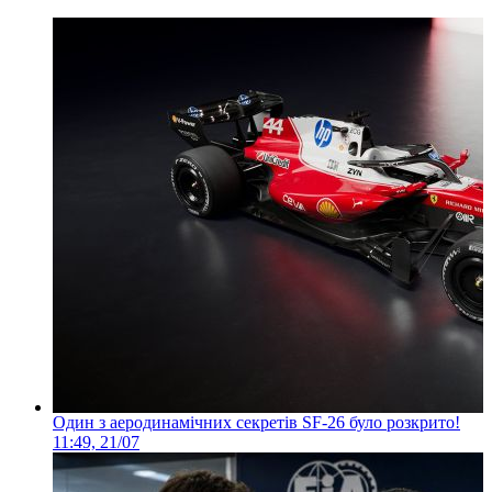
Один з аеродинамічних секретів SF-26 було розкрито!
11:49, 21/07