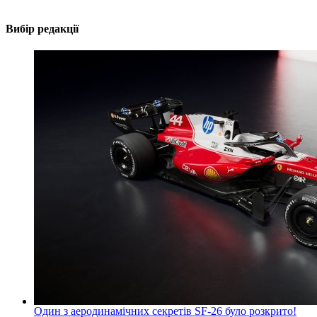
Вибір редакції
Один з аеродинамічних секретів SF-26 було розкрито!