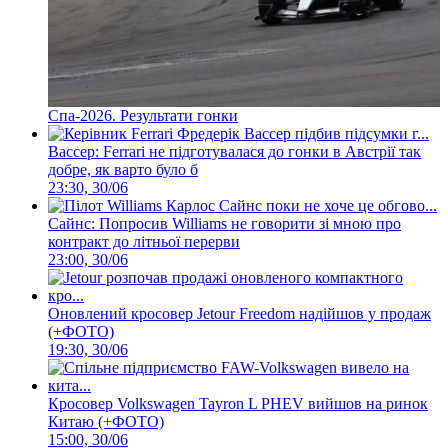
Спа-2026. Результати гонки
Вассер: Ferrari не підготувалася до гонки в Австрії так
добре, як варто було б
23:30, 30/06
Сайнс: Попросив Williams не говорити зі мною про
контракт до літньої перерви
23:00, 30/06
Оновлений кросовер Jetour Freedom надійшов у продаж
(+ФОТО)
19:30, 30/06
Кросовер Volkswagen Tayron L PHEV вийшов на ринок
Китаю (+ФОТО)
15:00, 30/06