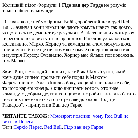
Колишній пілот Формули-1
Гідо ван дер Гарде
не розуміє
такого рішення команди.
"Я вважаю це неймовірним. Вибір, зроблений не в дусі Red
Bull. Зазвичай вони ніколи не дають комусь шансу так довго,
якщо хтось не демонструє результат. А після перших чотирьох
перегонів його виступи погіршилися. Рішення ухвалюється
колективно. Марко, Хорнер та команда загалом можуть щось
привнести. Я все ще не розумію, чому Хорнер так довго йде
назустріч Пересу. Очевидно, Хорнер має більше повноважень,
ніж Марко.
Звичайно, є молодий гонщик, такий як Ліам Лоусон, який
хоче дуже сильно проявити себе поряд із Максом
Ферстаппеном. Але, з іншого боку, якщо він не покаже себе,
то його кар'єрі кінець. Якщо вибирати когось, хто знає
команду, є добрим другим гонщиком, не робить занадто багато
помилок і не надто часто потрапляє до аварії. Тоді це
Ріккардо", - припустив Ван дер Гарде.
ЧИТАЙТЕ ТАКОЖ:
Motorsport пояснив, чому Red Bull не
вигнав Переса
Теги:
Серхіо Перес
,
Red Bull
,
Гідо ван дер Гарде