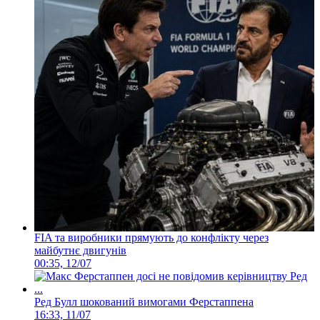
FIA та виробники прямують до конфлікту через
майбутнє двигунів
00:35, 12/07
Ред Булл шокований вимогами Ферстаппена
16:33, 11/07