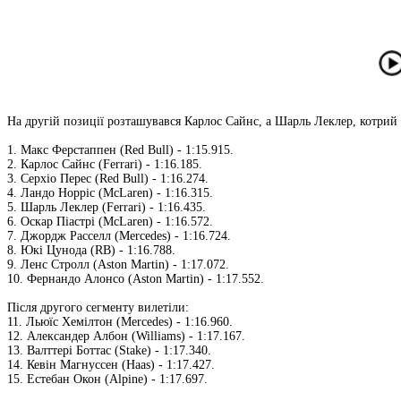
На другій позиції розташувався Карлос Сайнс, а Шарль Леклер, котрий 
1. Макс Ферстаппен (Red Bull) - 1:15.915.
2. Карлос Сайнс (Ferrari) - 1:16.185.
3. Серхіо Перес (Red Bull) - 1:16.274.
4. Ландо Норріс (McLaren) - 1:16.315.
5. Шарль Леклер (Ferrari) - 1:16.435.
6. Оскар Піастрі (McLaren) - 1:16.572.
7. Джордж Расселл (Mercedes) - 1:16.724.
8. Юкі Цунода (RB) - 1:16.788.
9. Ленс Стролл (Aston Martin) - 1:17.072.
10. Фернандо Алонсо (Aston Martin) - 1:17.552.
Після другого сегменту вилетіли:
11. Льюїс Хемілтон (Mercedes) - 1:16.960.
12. Александер Албон (Williams) - 1:17.167.
13. Валттері Боттас (Stake) - 1:17.340.
14. Кевін Магнуссен (Haas) - 1:17.427.
15. Естебан Окон (Alpine) - 1:17.697.