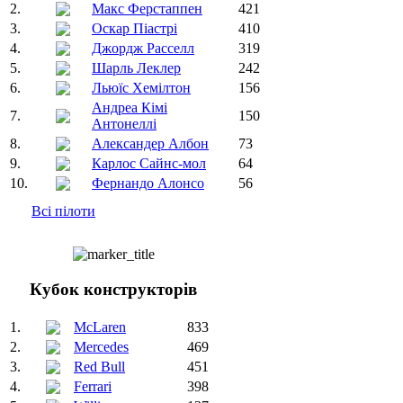
2.
Макс Ферстаппен
421
3.
Оскар Піастрі
410
4.
Джордж Расселл
319
5.
Шарль Леклер
242
6.
Льюїс Хемілтон
156
Андреа Кімі
7.
150
Антонеллі
8.
Александер Албон
73
9.
Карлос Сайнс-мол
64
10.
Фернандо Алонсо
56
Всі пілоти
Кубок конструкторів
1.
McLaren
833
2.
Mercedes
469
3.
Red Bull
451
4.
Ferrari
398