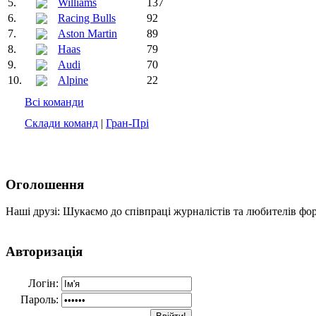
5.
Williams
137
6.
Racing Bulls
92
7.
Aston Martin
89
8.
Haas
79
9.
Audi
70
10.
Alpine
22
Всі команди
Склади команд
|
Гран-Прі
Оголошення
Наші друзі: Шукаємо до співпраці журналістів та любителів фо
Авторизація
Логін:
Пароль: