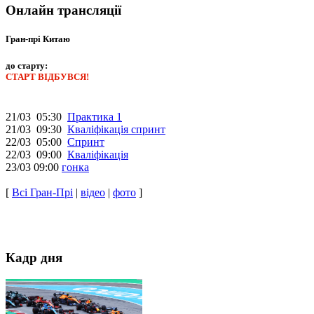
Онлайн трансляції
Гран-прі Китаю
до старту:
СТАРТ ВІДБУВСЯ!
21/03 05:30
Практика 1
21/03 09:30
Кваліфікація спринт
22/03 05:00
Спринт
22/03 09:00
Кваліфікація
23/03 09:00
гонка
[
Всі Гран-Прі
|
відео
|
фото
]
Кадр дня