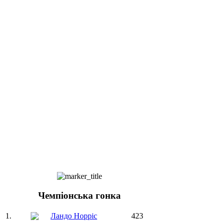
Чемпіонська гонка
1.
Ландо Норріс
423