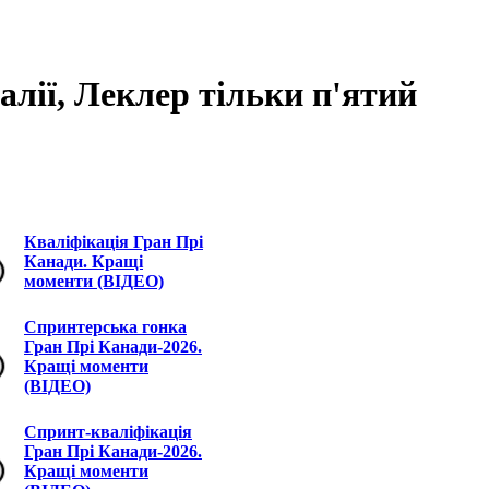
алії, Леклер тільки п'ятий
Кваліфікація Гран Прі
Канади. Кращі
моменти (ВІДЕО)
Спринтерська гонка
Гран Прі Канади-2026.
Кращі моменти
(ВІДЕО)
Спринт-кваліфікація
Гран Прі Канади-2026.
Кращі моменти