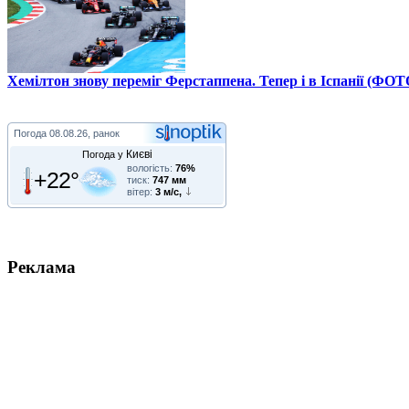
Хемілтон знову переміг Ферстаппена. Тепер і в Іспанії (ФОТ
Погода
08.08.26, ранок
Києві
Погода у
вологість:
76%
+22°
тиск:
747 мм
вітер:
3 м/с,
Реклама