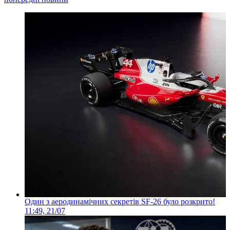
Один з аеродинамічних секретів SF-26 було розкрито!
11:49, 21/07