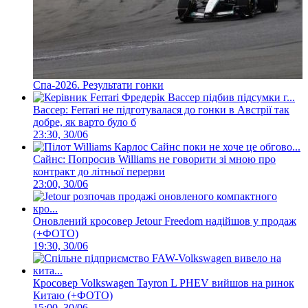
Спа-2026. Результати гонки
Вассер: Ferrari не підготувалася до гонки в Австрії так
добре, як варто було б
23:30, 30/06
Сайнс: Попросив Williams не говорити зі мною про
контракт до літньої перерви
23:00, 30/06
Оновлений кросовер Jetour Freedom надійшов у продаж
(+ФОТО)
19:30, 30/06
Кросовер Volkswagen Tayron L PHEV вийшов на ринок
Китаю (+ФОТО)
15:00, 30/06