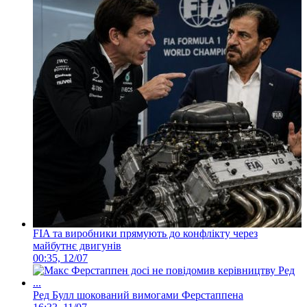
FIA та виробники прямують до конфлікту через
майбутнє двигунів
00:35, 12/07
Ред Булл шокований вимогами Ферстаппена