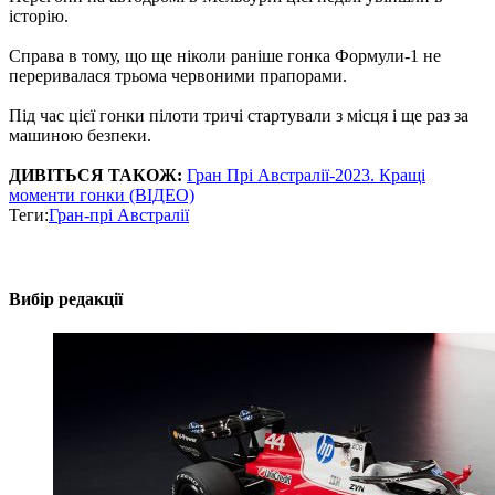
історію.
Справа в тому, що ще ніколи раніше гонка Формули-1 не
переривалася трьома червоними прапорами.
Під час цієї гонки пілоти тричі стартували з місця і ще раз за
машиною безпеки.
ДИВІТЬСЯ ТАКОЖ:
Гран Прі Австралії-2023. Кращі
моменти гонки (ВІДЕО)
Теги:
Гран-прі Австралії
Вибір редакції