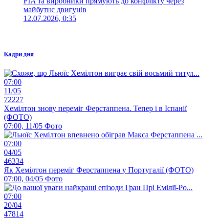
FIA та виробники прямують до конфлікту через
майбутнє двигунів
12.07.2026, 0:35
Кадри дня
07:00
11/05
72227
Хемілтон знову переміг Ферстаппена. Тепер і в Іспанії
(ФОТО)
07:00, 11/05
Фото
07:00
04/05
46334
Як Хемілтон переміг Ферстаппена у Португалії (ФОТО)
07:00, 04/05
Фото
07:00
20/04
47814