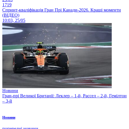
1719
Спринт-кваліфікація Гран Прі Канади-2026. Кращі моменти
(ВІДЕО)
10:03, 25/05
Новини
Гран-прі Великої Британії: Леклер – 1-й, Рассел – 2-й, Гемілтон
– 3-й
Новини
попередні новини