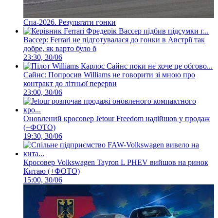
Спа-2026. Результати гонки
Вассер: Ferrari не підготувалася до гонки в Австрії так
добре, як варто було б
23:30, 30/06
Сайнс: Попросив Williams не говорити зі мною про
контракт до літньої перерви
23:00, 30/06
Оновлений кросовер Jetour Freedom надійшов у продаж
(+ФОТО)
19:30, 30/06
Кросовер Volkswagen Tayron L PHEV вийшов на ринок
Китаю (+ФОТО)
15:00, 30/06