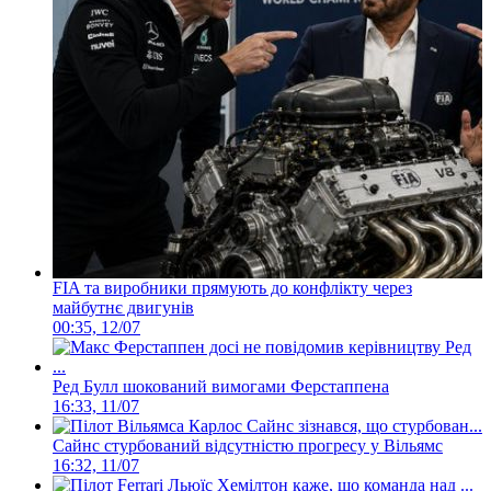
FIA та виробники прямують до конфлікту через
майбутнє двигунів
00:35, 12/07
Ред Булл шокований вимогами Ферстаппена
16:33, 11/07
Сайнс стурбований відсутністю прогресу у Вільямс
16:32, 11/07