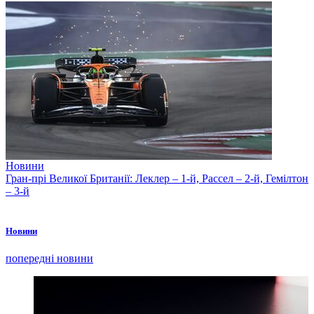
Новини
Гран-прі Великої Британії: Леклер – 1-й, Рассел – 2-й, Гемілтон
– 3-й
Новини
попередні новини