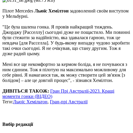
Пілот Mercedes
Льюїс Хемілтон
задоволений своїм виступом
у Мельбурні.
"Це була шалена гонка. Я провів найкращий тиждень.
Джорджу [Расселлу] сьогодні дуже не пощастило. Ми повинні
були стежити за надійністю, яка здавалася гарною, тож це
невдача [для Расселла]. У будь-якому випадку чудово заробити
такі очки сьогодні. Я не очікував, що стану другим. Тож я
дуже радий цьому.
Мені все ще некомфортно за кермом боліда, я не почуваюся з
ним єдиним. Тож я пілотую на максимально можливому для
себе рівні. Я намагаюся так, як можу створити цей зв'язок [з
болідом] – але це довгий процес", - зізнався Хемілтон.
ДИВІТЬСЯ ТАКОЖ:
Гран Прі Австралії-2023. Кращі
моменти гонки (ВІДЕО)
Теги:
Льюїс Хемільтон
,
Гран-прі Австралії
Вибір редакції