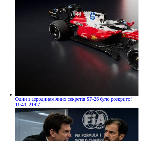
Один з аеродинамічних секретів SF-26 було розкрито!
11:49, 21/07