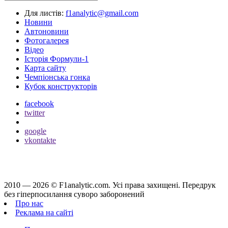
Для листів:
f1analytic@gmail.com
Новини
Автоновини
Фотогалерея
Відео
Історія Формули-1
Карта сайту
Чемпіонська гонка
Кубок конструкторів
facebook
twitter
google
vkontakte
2010 — 2026 ©
F1analytic.com.
Усi права захищенi. Передрук
без гіперпосилання суворо заборонений
Про нас
Реклама на сайті