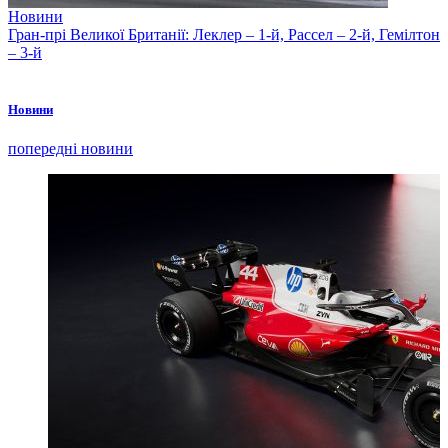
Новини
Гран-прі Великої Британії: Леклер – 1-й, Рассел – 2-й, Гемілтон
– 3-й
Новини
попередні новини