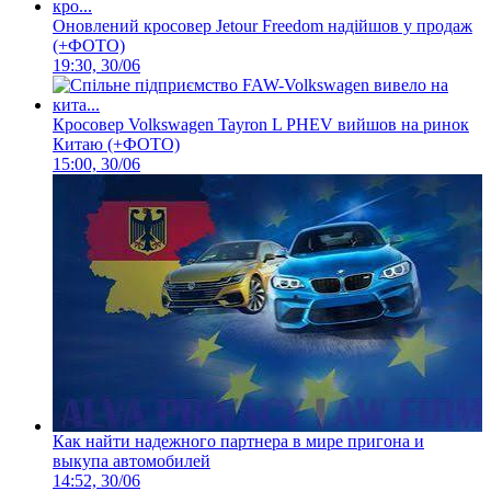
Оновлений кросовер Jetour Freedom надійшов у продаж
(+ФОТО)
19:30, 30/06
Кросовер Volkswagen Tayron L PHEV вийшов на ринок
Китаю (+ФОТО)
15:00, 30/06
Как найти надежного партнера в мире пригона и
выкупа автомобилей
14:52, 30/06