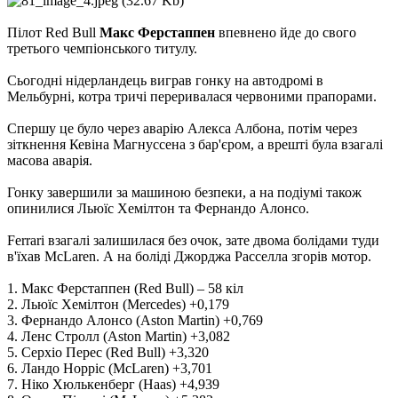
Пілот Red Bull
Макс Ферстаппен
впевнено йде до свого
третього чемпіонського титулу.
Сьогодні нідерландець виграв гонку на автодромі в
Мельбурні, котра тричі переривалася червоними прапорами.
Спершу це було через аварію Алекса Албона, потім через
зіткнення Кевіна Магнуссена з бар'єром, а врешті була взагалі
масова аварія.
Гонку завершили за машиною безпеки, а на подіумі також
опинилися Льюїс Хемілтон та Фернандо Алонсо.
Ferrari взагалі залишилася без очок, зате двома болідами туди
в'їхав McLaren. А на боліді Джорджа Расселла згорів мотор.
1. Макс Ферстаппен (Red Bull) – 58 кіл
2. Льюїс Хемілтон (Mercedes) +0,179
3. Фернандо Алонсо (Aston Martin) +0,769
4. Ленс Стролл (Aston Martin) +3,082
5. Серхіо Перес (Red Bull) +3,320
6. Ландо Норріс (McLaren) +3,701
7. Ніко Хюлькенберг (Haas) +4,939