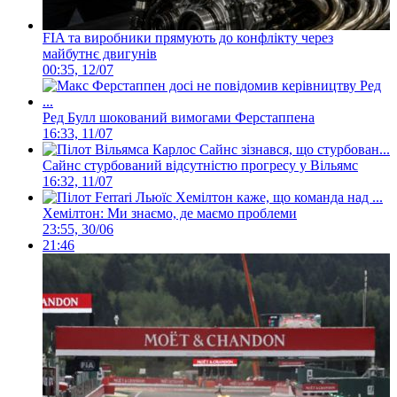
FIA та виробники прямують до конфлікту через
майбутнє двигунів
00:35, 12/07
Ред Булл шокований вимогами Ферстаппена
16:33, 11/07
Сайнс стурбований відсутністю прогресу у Вільямс
16:32, 11/07
Хемілтон: Ми знаємо, де маємо проблеми
23:55, 30/06
21:46