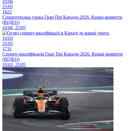
10:06
25/05
1822
Спринтерська гонка Гран Прі Канади-2026. Кращі моменти
(ВІДЕО)
10:06, 25/05
10:03
25/05
1731
Спринт-кваліфікація Гран Прі Канади-2026. Кращі моменти
(ВІДЕО)
10:03, 25/05