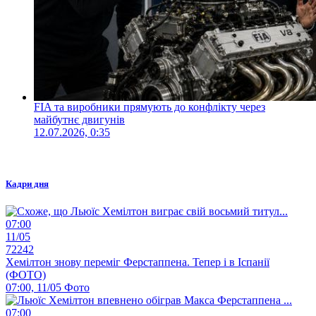
FIA та виробники прямують до конфлікту через
майбутнє двигунів
12.07.2026, 0:35
Кадри дня
07:00
11/05
72242
Хемілтон знову переміг Ферстаппена. Тепер і в Іспанії
(ФОТО)
07:00, 11/05
Фото
07:00