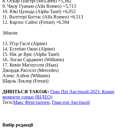
8. Оскар Піастрі (McLaren) +5,382
9. Чжоу Гуанью (Alfa Romeo) +5,713
10. Юкі Цунода (Alpha Tauri) +6,052
11. Валттері Боттас (Alfa Romeo) +6,513
12. Карлос Сайнс (Ferrari) +6,594
Зійшли:
13. П'єр Гаслі (Alpine)
14. Естебан Окон (Alpine)
15. Нік де Вріс (Alpha Tauri)
16. Логан Сарджент (Williams)
17. Кевін Магнуссен (Haas)
Джордж Расселл (Mercedes)
Алекс Албон (Williams)
Шарль Леклер (Ferrari)
ДИВІТЬСЯ ТАКОЖ:
Гран Прі Австралії-2023. Кращі
моменти гонки (ВІДЕО)
Теги:
Макс Ферстаппен
,
Гран-прі Австралії
Вибір редакції