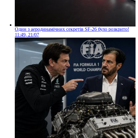
Один з аеродинамічних секретів SF-26 було розкрито!
11:49, 21/07