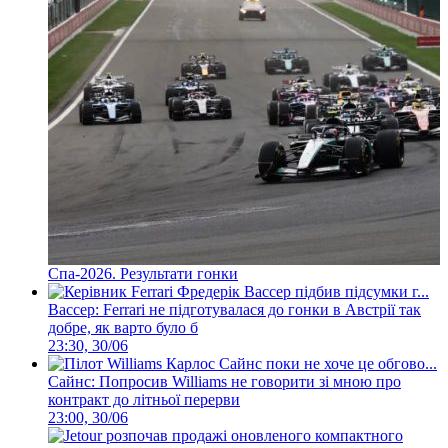
Спа-2026. Результати гонки
Вассер: Ferrari не підготувалася до гонки в Австрії так
добре, як варто було б
23:30, 30/06
Сайнс: Попросив Williams не говорити зі мною про
контракт до літньої перерви
23:00, 30/06