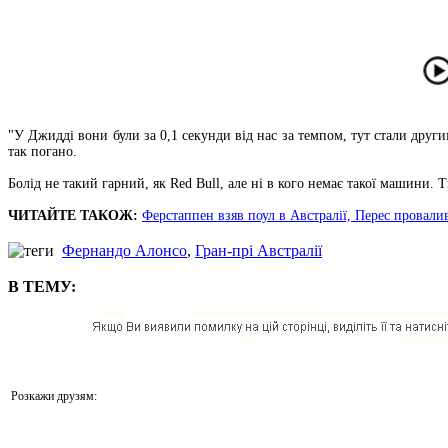
"У Джидді вони були за 0,1 секунди від нас за темпом, тут стали друг
так погано.
Болід не такий гарний, як Red Bull, але ні в кого немає такої машини.
ЧИТАЙТЕ ТАКОЖ:
Ферстаппен взяв поул в Австралії, Перес провали
Фернандо Алонсо
,
Гран-прі Австралії
В ТЕМУ:
Розкажи друзям: