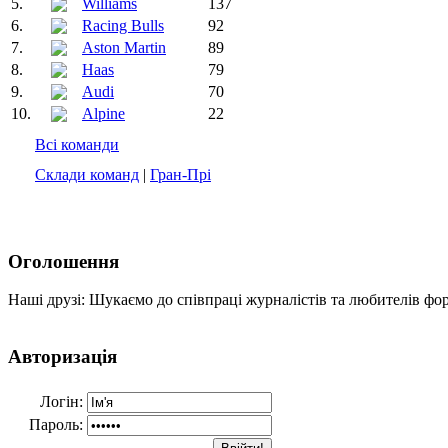
5.
Williams
137
6.
Racing Bulls
92
7.
Aston Martin
89
8.
Haas
79
9.
Audi
70
10.
Alpine
22
Всі команди
Склади команд
|
Гран-Прі
Оголошення
Наші друзі: Шукаємо до співпраці журналістів та любителів фо
Авторизація
Логін:
Пароль: