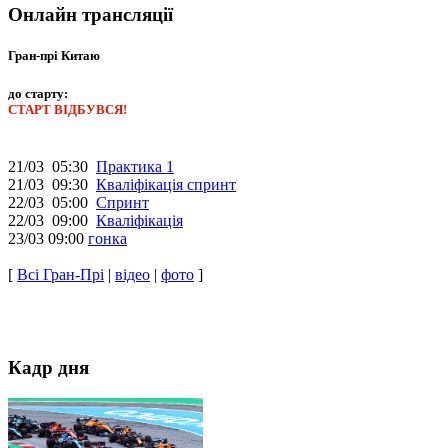
Онлайн трансляції
Гран-прі Китаю
до старту:
СТАРТ ВІДБУВСЯ!
21/03 05:30
Практика 1
21/03 09:30
Кваліфікація спринт
22/03 05:00
Спринт
22/03 09:00
Кваліфікація
23/03 09:00
гонка
[
Всі Гран-Прі
|
відео
|
фото
]
Кадр дня