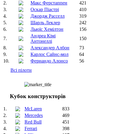
2.
Макс Ферстаппен
421
3.
Оскар Піастрі
410
4.
Джордж Расселл
319
5.
Шарль Леклер
242
6.
Льюїс Хемілтон
156
Андреа Кімі
7.
150
Антонеллі
8.
Александер Албон
73
9.
Карлос Сайнс-мол
64
10.
Фернандо Алонсо
56
Всі пілоти
Кубок конструкторів
1.
McLaren
833
2.
Mercedes
469
3.
Red Bull
451
4.
Ferrari
398