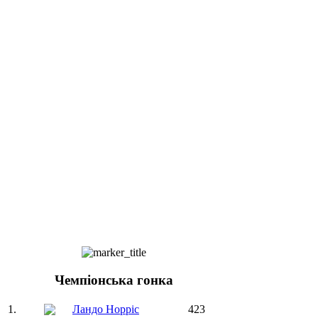
Чемпіонська гонка
1.
Ландо Норріс
423