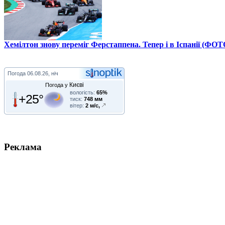
Хемілтон знову переміг Ферстаппена. Тепер і в Іспанії (ФОТ
Погода
06.08.26, ніч
Києві
Погода у
вологість:
65%
+25°
тиск:
748 мм
вітер:
2 м/с,
Реклама