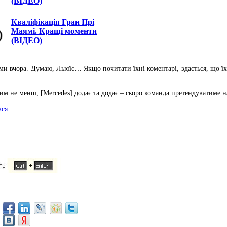
(ВІДЕО)
Кваліфікація Гран Прі
Маямі. Кращі моменти
(ВІДЕО)
ими вчора. Думаю, Льюїс… Якщо почитати їхні коментарі, здається, що їх
 Тим не менш, [Mercedes] додає та додає – скоро команда претендуватиме н
вся