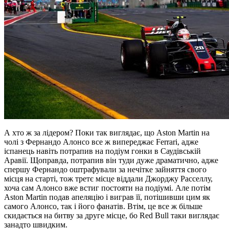
А хто ж за лідером? Поки так виглядає, що Aston Martin на
чолі з Фернандо Алонсо все ж випереджає Ferrari, адже
іспанець навіть потрапив на подіум гонки в Саудівській
Аравії. Щоправда, потрапив він туди дуже драматично, адже
спершу Фернандо оштрафували за нечітке зайняття свого
місця на старті, тож третє місце віддали Джорджу Расселлу,
хоча сам Алонсо вже встиг постояти на подіумі. Але потім
Aston Martin подав апеляцію і виграв її, потішивши цим як
самого Алонсо, так і його фанатів. Втім, це все ж більше
скидається на битву за друге місце, бо Red Bull таки виглядає
занадто швидким.