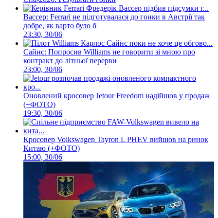
Вассер: Ferrari не підготувалася до гонки в Австрії так
добре, як варто було б
23:30, 30/06
Сайнс: Попросив Williams не говорити зі мною про
контракт до літньої перерви
23:00, 30/06
Оновлений кросовер Jetour Freedom надійшов у продаж
(+ФОТО)
19:30, 30/06
Кросовер Volkswagen Tayron L PHEV вийшов на ринок
Китаю (+ФОТО)
15:00, 30/06