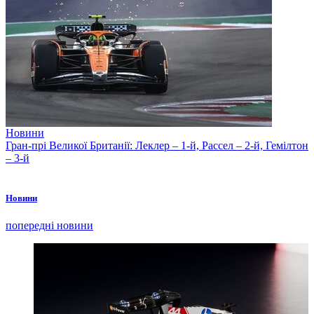
Новини
Гран-прі Великої Британії: Леклер – 1-й, Рассел – 2-й, Гемілтон
– 3-й
Новини
попередні новини