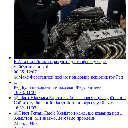
FIA та виробники прямують до конфлікту через
майбутнє двигунів
00:35, 12/07
Ред Булл шокований вимогами Ферстаппена
16:33, 11/07
Сайнс стурбований відсутністю прогресу у Вільямс
16:32, 11/07
Хемілтон: Ми знаємо, де маємо проблеми
23:55, 30/06