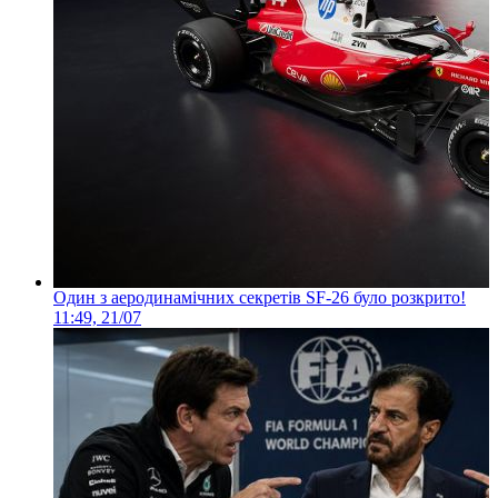
Один з аеродинамічних секретів SF-26 було розкрито!
11:49, 21/07