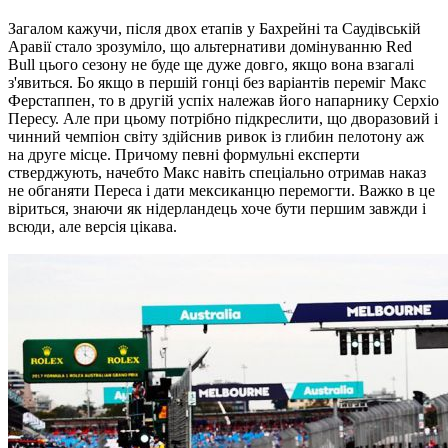
Загалом кажучи, після двох етапів у Бахрейні та Саудівській
Аравії стало зрозуміло, що альтернативи домінуванню Red
Bull цього сезону не буде ще дуже довго, якщо вона взагалі
з'явиться. Бо якщо в першій гонці без варіантів переміг Макс
Ферстаппен, то в другій успіх належав його напарнику Серхіо
Пересу. Але при цьому потрібно підкреслити, що дворазовий і
чинний чемпіон світу здійснив ривок із глибин пелотону аж
на друге місце. Причому певні формульні експерти
стверджують, начебто Макс навіть спеціально отримав наказ
не обганяти Переса і дати мексиканцю перемогти. Важко в це
віриться, знаючи як нідерландець хоче бути першим завжди і
всюди, але версія цікава.