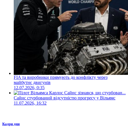
FIA та виробники прямують до конфлікту через
майбутнє двигунів
12.07.2026, 0:35
Сайнс стурбований відсутністю прогресу у Вільямс
11.07.2026, 16:32
Кадри дня