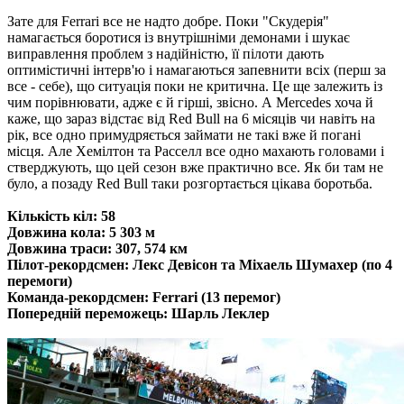
Зате для Ferrari все не надто добре. Поки "Скудерія"
намагається боротися із внутрішніми демонами і шукає
виправлення проблем з надійністю, її пілоти дають
оптимістичні інтерв'ю і намагаються запевнити всіх (перш за
все - себе), що ситуація поки не критична. Це ще залежить із
чим порівнювати, адже є й гірші, звісно. А Mercedes хоча й
каже, що зараз відстає від Red Bull на 6 місяців чи навіть на
рік, все одно примудряється займати не такі вже й погані
місця. Але Хемілтон та Расселл все одно махають головами і
стверджують, що цей сезон вже практично все. Як би там не
було, а позаду Red Bull таки розгортається цікава боротьба.
Кількість кіл: 58
Довжина кола: 5 303 м
Довжина траси: 307, 574 км
Пілот-рекордсмен: Лекс Девісон та Міхаель Шумахер (по 4
перемоги)
Команда-рекордсмен: Ferrari (13 перемог)
Попередній переможець: Шарль Леклер