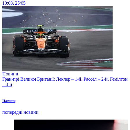
10:03, 25/05
Новини
Гран-прі Великої Британії: Леклер – 1-й, Рассел – 2-й, Гемілтон
– 3-й
Новини
попередні новини