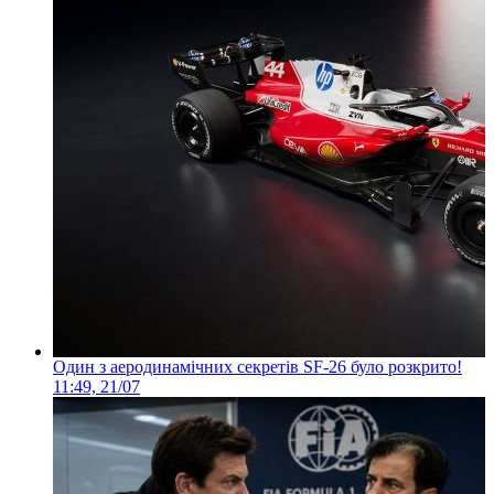
Один з аеродинамічних секретів SF-26 було розкрито!
11:49, 21/07