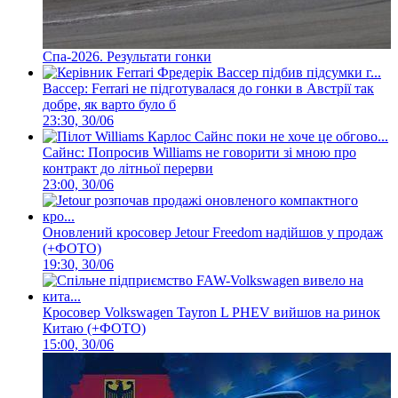
Спа-2026. Результати гонки
Вассер: Ferrari не підготувалася до гонки в Австрії так
добре, як варто було б
23:30, 30/06
Сайнс: Попросив Williams не говорити зі мною про
контракт до літньої перерви
23:00, 30/06
Оновлений кросовер Jetour Freedom надійшов у продаж
(+ФОТО)
19:30, 30/06
Кросовер Volkswagen Tayron L PHEV вийшов на ринок
Китаю (+ФОТО)
15:00, 30/06