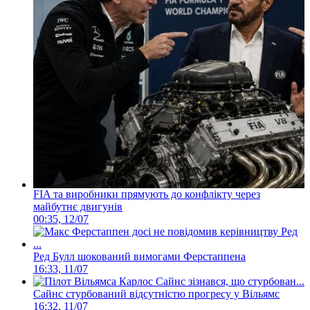
FIA та виробники прямують до конфлікту через
майбутнє двигунів
00:35, 12/07
Ред Булл шокований вимогами Ферстаппена
16:33, 11/07
Сайнс стурбований відсутністю прогресу у Вільямс
16:32, 11/07