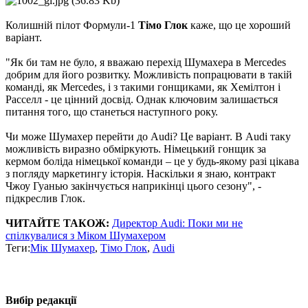
Колишній пілот Формули-1
Тімо Глок
каже, що це хороший
варіант.
"Як би там не було, я вважаю перехід Шумахера в Mercedes
добрим для його розвитку. Можливість попрацювати в такій
команді, як Mercedes, і з такими гонщиками, як Хемілтон і
Расселл - це цінний досвід. Однак ключовим залишається
питання того, що станеться наступного року.
Чи може Шумахер перейти до Audi? Це варіант. В Audi таку
можливість виразно обміркують. Німецький гонщик за
кермом боліда німецької команди – це у будь-якому разі цікава
з погляду маркетингу історія. Наскільки я знаю, контракт
Чжоу Гуанью закінчується наприкінці цього сезону", -
підкреслив Глок.
ЧИТАЙТЕ ТАКОЖ:
Директор Audi: Поки ми не
спілкувалися з Міком Шумахером
Теги:
Мік Шумахер
,
Тімо Глок
,
Audi
Вибір редакції