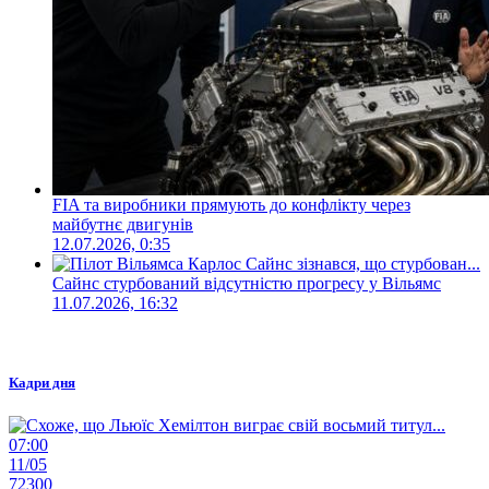
FIA та виробники прямують до конфлікту через
майбутнє двигунів
12.07.2026, 0:35
Сайнс стурбований відсутністю прогресу у Вільямс
11.07.2026, 16:32
Кадри дня
07:00
11/05
72300