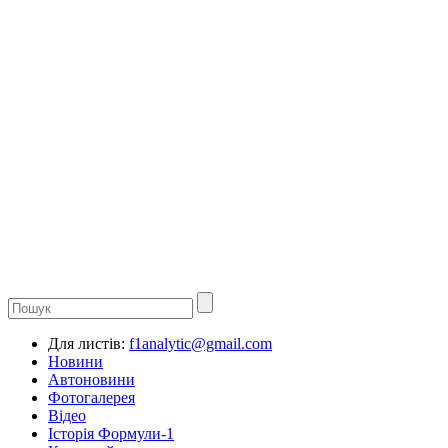
Для листів:
f1analytic@gmail.com
Новини
Автоновини
Фотогалерея
Відео
Історія Формули-1