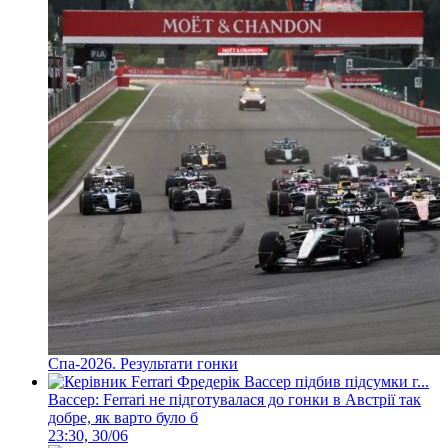
Спа-2026. Результати гонки
Вассер: Ferrari не підготувалася до гонки в Австрії так
добре, як варто було б
23:30, 30/06