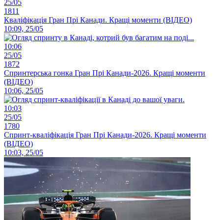
25/05
1811
Кваліфікація Гран Прі Канади. Кращі моменти (ВІДЕО)
10:09, 25/05
10:06
25/05
1872
Спринтерська гонка Гран Прі Канади-2026. Кращі моменти
(ВІДЕО)
10:06, 25/05
10:03
25/05
1780
Спринт-кваліфікація Гран Прі Канади-2026. Кращі моменти
(ВІДЕО)
10:03, 25/05