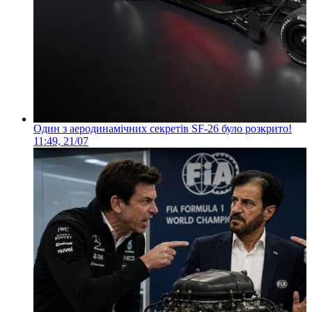
Один з аеродинамічних секретів SF-26 було розкрито!
11:49, 21/07