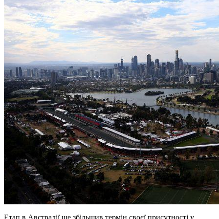
Етап в Австралії ще збільшив термін своєї присутності у