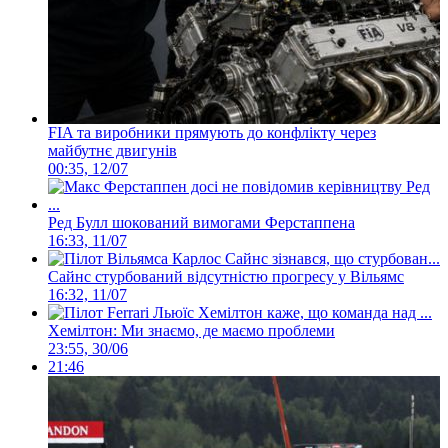
FIA та виробники прямують до конфлікту через
майбутнє двигунів
00:35, 12/07
Ред Булл шокований вимогами Ферстаппена
16:33, 11/07
Сайнс стурбований відсутністю прогресу у Вільямс
16:32, 11/07
Хемілтон: Ми знаємо, де маємо проблеми
23:55, 30/06
21:46