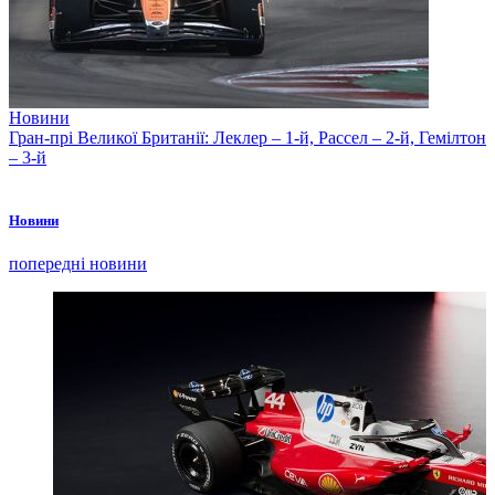
Новини
Гран-прі Великої Британії: Леклер – 1-й, Рассел – 2-й, Гемілтон
– 3-й
Новини
попередні новини