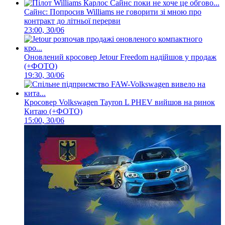
Сайнс: Попросив Williams не говорити зі мною про
контракт до літньої перерви
23:00, 30/06
Оновлений кросовер Jetour Freedom надійшов у продаж
(+ФОТО)
19:30, 30/06
Кросовер Volkswagen Tayron L PHEV вийшов на ринок
Китаю (+ФОТО)
15:00, 30/06