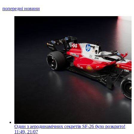
попередні новини
Один з аеродинамічних секретів SF-26 було розкрито!
11:49, 21/07