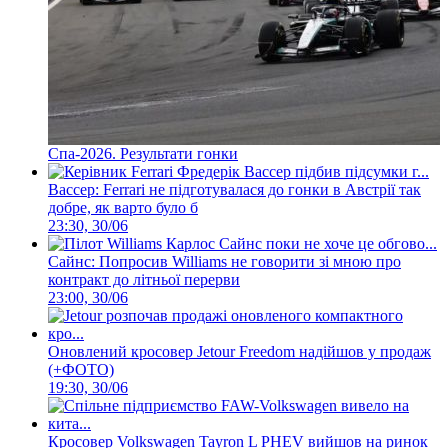
Спа-2026. Результати гонки
Вассер: Ferrari не підготувалася до гонки в Австрії так
добре, як варто було б
23:30, 30/06
Сайнс: Попросив Williams не говорити зі мною про
контракт до літньої перерви
23:00, 30/06
Оновлений кросовер Jetour Freedom надійшов у продаж
(+ФОТО)
19:30, 30/06
Кросовер Volkswagen Tayron L PHEV вийшов на ринок