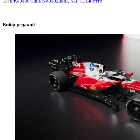
Теги:
Карлос Сайнс-молодший
,
Маттіа Бінотто
Вибір редакції