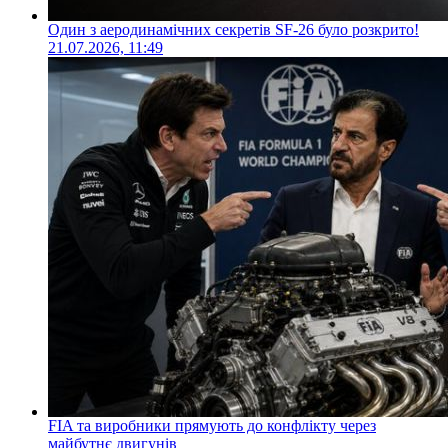
Один з аеродинамічних секретів SF-26 було розкрито!
21.07.2026, 11:49
FIA та виробники прямують до конфлікту через
майбутнє двигунів