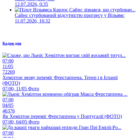
12.07.2026, 0:35
Сайнс стурбований відсутністю прогресу у Вільямс
11.07.2026, 16:32
Кадри дня
07:00
11/05
72269
Хемілтон знову переміг Ферстаппена. Тепер і в Іспанії
(ФОТО)
07:00, 11/05
Фото
07:00
04/05
46376
Як Хемілтон переміг Ферстаппена у Португалії (ФОТО)
07:00, 04/05
Фото
07:00