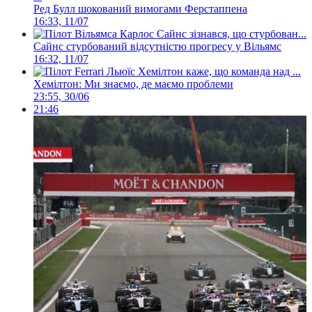
Ред Булл шокований вимогами Ферстаппена
16:33, 11/07
Сайнс стурбований відсутністю прогресу у Вільямс
16:32, 11/07
Хемілтон: Ми знаємо, де маємо проблеми
23:55, 30/06
21:46