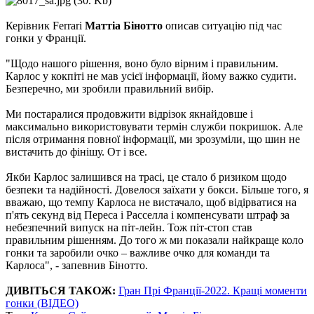
Керівник Ferrari
Маттіа Бінотто
описав ситуацію під час
гонки у Франції.
"Щодо нашого рішення, воно було вірним і правильним.
Карлос у кокпіті не мав усієї інформації, йому важко судити.
Безперечно, ми зробили правильний вибір.
Ми постаралися продовжити відрізок якнайдовше і
максимально використовувати термін служби покришок. Але
після отримання повної інформації, ми зрозуміли, що шин не
вистачить до фінішу. От і все.
Якби Карлос залишився на трасі, це стало б ризиком щодо
безпеки та надійності. Довелося заїхати у бокси. Більше того, я
вважаю, що темпу Карлоса не вистачало, щоб відірватися на
п'ять секунд від Переса і Расселла і компенсувати штраф за
небезпечний випуск на піт-лейн. Тож піт-стоп став
правильним рішенням. До того ж ми показали найкраще коло
гонки та заробили очко – важливе очко для команди та
Карлоса", - запевнив Бінотто.
ДИВІТЬСЯ ТАКОЖ:
Гран Прі Франції-2022. Кращі моменти
гонки (ВІДЕО)