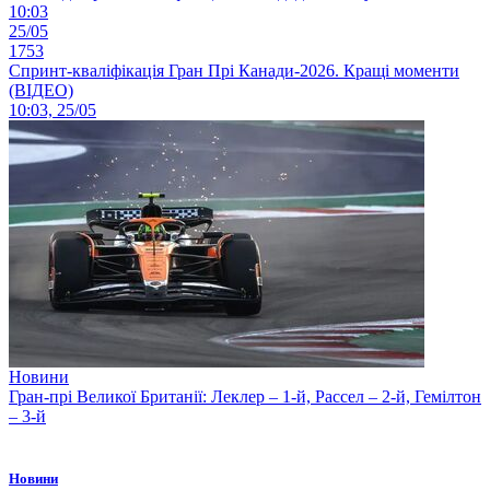
10:03
25/05
1753
Спринт-кваліфікація Гран Прі Канади-2026. Кращі моменти
(ВІДЕО)
10:03, 25/05
Новини
Гран-прі Великої Британії: Леклер – 1-й, Рассел – 2-й, Гемілтон
– 3-й
Новини