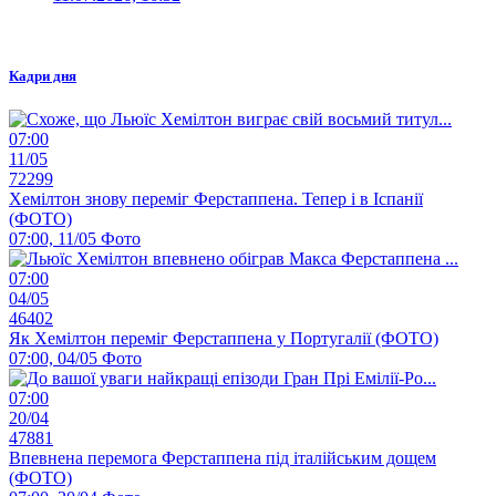
Кадри дня
07:00
11/05
72299
Хемілтон знову переміг Ферстаппена. Тепер і в Іспанії
(ФОТО)
07:00, 11/05
Фото
07:00
04/05
46402
Як Хемілтон переміг Ферстаппена у Португалії (ФОТО)
07:00, 04/05
Фото
07:00
20/04
47881
Впевнена перемога Ферстаппена під італійським дощем
(ФОТО)