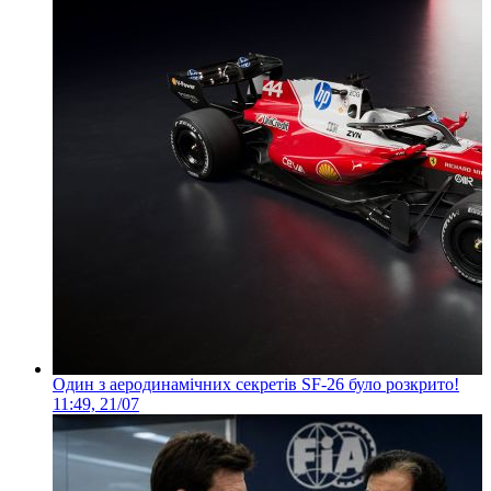
Один з аеродинамічних секретів SF-26 було розкрито!
11:49, 21/07