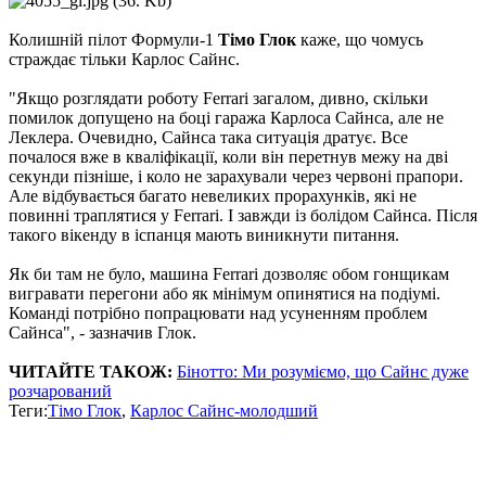
Колишній пілот Формули-1
Тімо Глок
каже, що чомусь
страждає тільки Карлос Сайнс.
"Якщо розглядати роботу Ferrari загалом, дивно, скільки
помилок допущено на боці гаража Карлоса Сайнса, але не
Леклера. Очевидно, Сайнса така ситуація дратує. Все
почалося вже в кваліфікації, коли він перетнув межу на дві
секунди пізніше, і коло не зарахували через червоні прапори.
Але відбувається багато невеликих прорахунків, які не
повинні траплятися у Ferrari. І завжди із болідом Сайнса. Після
такого вікенду в іспанця мають виникнути питання.
Як би там не було, машина Ferrari дозволяє обом гонщикам
вигравати перегони або як мінімум опинятися на подіумі.
Команді потрібно попрацювати над усуненням проблем
Сайнса", - зазначив Глок.
ЧИТАЙТЕ ТАКОЖ:
Бінотто: Ми розуміємо, що Сайнс дуже
розчарований
Теги:
Тімо Глок
,
Карлос Сайнс-молодший