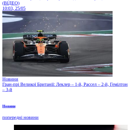
(ВІДЕО)
10:03, 25/05
Новини
Гран-прі Великої Британії: Леклер – 1-й, Рассел – 2-й, Гемілтон
– 3-й
Новини
попередні новини