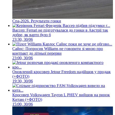
Спа-2026. Результати гонки
Вассер: Ferrari не підготувалася до гонки в Австрії так
добре, як варто було б
23:30, 30/06
Сайнс: Попросив Williams не говорити зі мною про
контракт до літньої перерви
23:00, 30/06
Оновлений кросовер Jetour Freedom надійшов у продаж
(+ФОТО)
19:30, 30/06
Кросовер Volkswagen Tayron L PHEV вийшов на ринок
Китаю (+ФОТО)
15:00, 30/06