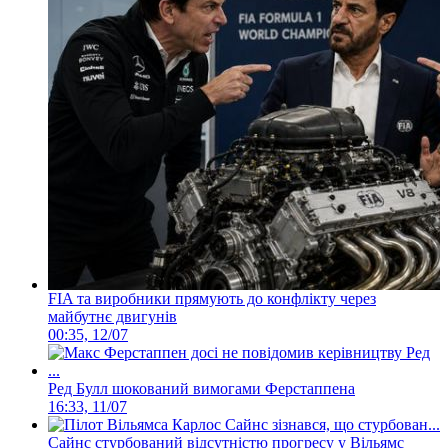
FIA та виробники прямують до конфлікту через
майбутнє двигунів
00:35, 12/07
Ред Булл шокований вимогами Ферстаппена
16:33, 11/07
Сайнс стурбований відсутністю прогресу у Вільямс