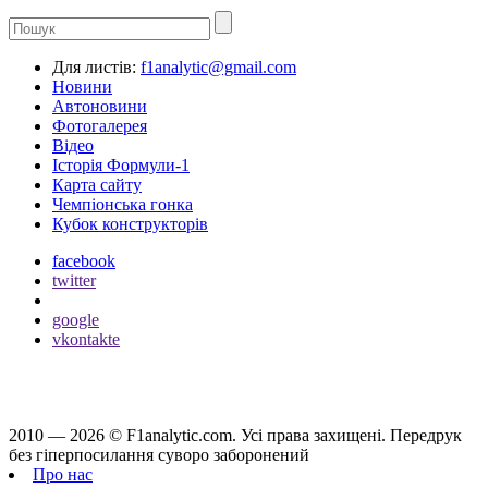
Для листів:
f1analytic@gmail.com
Новини
Автоновини
Фотогалерея
Відео
Історія Формули-1
Карта сайту
Чемпіонська гонка
Кубок конструкторів
facebook
twitter
google
vkontakte
2010 — 2026 ©
F1analytic.com.
Усi права захищенi. Передрук
без гіперпосилання суворо заборонений
Про нас