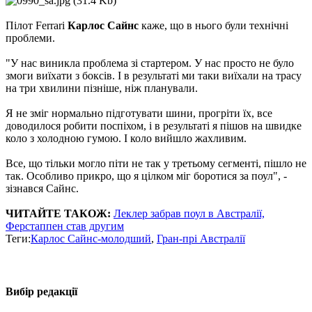
Пілот Ferrari
Карлос Сайнс
каже, що в нього були технічні
проблеми.
"У нас виникла проблема зі стартером. У нас просто не було
змоги виїхати з боксів. І в результаті ми таки виїхали на трасу
на три хвилини пізніше, ніж планували.
Я не зміг нормально підготувати шини, прогріти їх, все
доводилося робити поспіхом, і в результаті я пішов на швидке
коло з холодною гумою. І коло вийшло жахливим.
Все, що тільки могло піти не так у третьому сегменті, пішло не
так. Особливо прикро, що я цілком міг боротися за поул", -
зізнався Сайнс.
ЧИТАЙТЕ ТАКОЖ:
Леклер забрав поул в Австралії,
Ферстаппен став другим
Теги:
Карлос Сайнс-молодший
,
Гран-прі Австралії
Вибір редакції