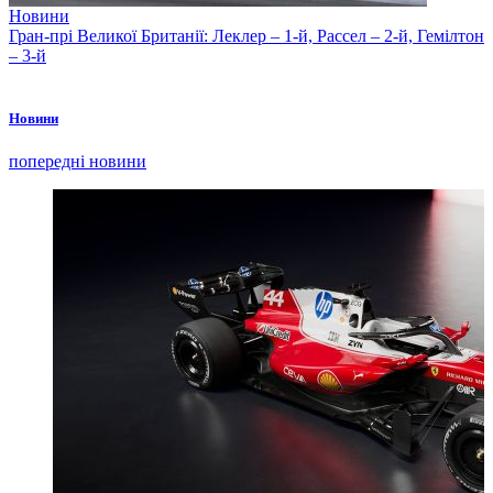
Новини
Гран-прі Великої Британії: Леклер – 1-й, Рассел – 2-й, Гемілтон
– 3-й
Новини
попередні новини