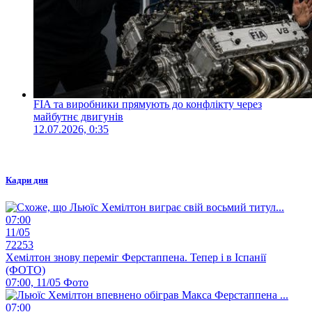
FIA та виробники прямують до конфлікту через
майбутнє двигунів
12.07.2026, 0:35
Кадри дня
07:00
11/05
72253
Хемілтон знову переміг Ферстаппена. Тепер і в Іспанії
(ФОТО)
07:00, 11/05
Фото
07:00