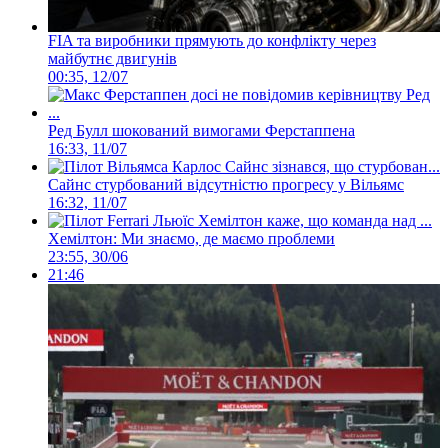
FIA та виробники прямують до конфлікту через
майбутнє двигунів
00:35, 12/07
Ред Булл шокований вимогами Ферстаппена
16:33, 11/07
Сайнс стурбований відсутністю прогресу у Вільямс
16:32, 11/07
Хемілтон: Ми знаємо, де маємо проблеми
23:55, 30/06
21:46