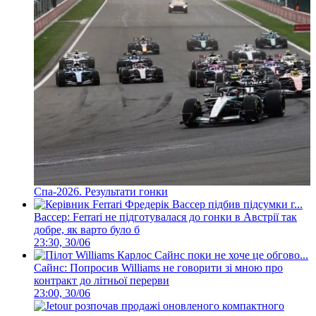
Спа-2026. Результати гонки
Вассер: Ferrari не підготувалася до гонки в Австрії так
добре, як варто було б
23:30, 30/06
Сайнс: Попросив Williams не говорити зі мною про
контракт до літньої перерви
23:00, 30/06