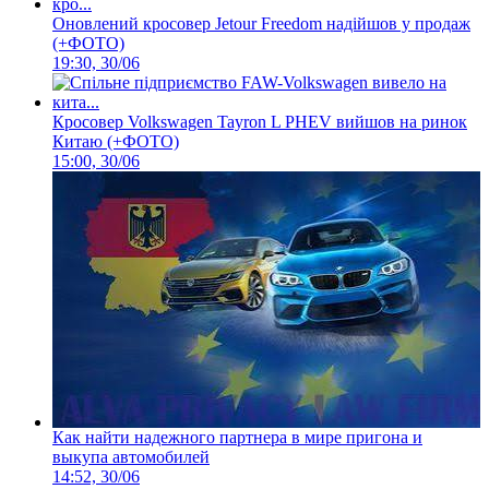
Оновлений кросовер Jetour Freedom надійшов у продаж
(+ФОТО)
19:30, 30/06
Кросовер Volkswagen Tayron L PHEV вийшов на ринок
Китаю (+ФОТО)
15:00, 30/06
Как найти надежного партнера в мире пригона и
выкупа автомобилей
14:52, 30/06