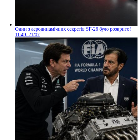
Один з аеродинамічних секретів SF-26 було розкрито!
11:49, 21/07