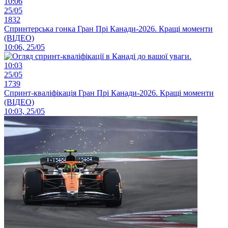
10:06
25/05
1832
Спринтерська гонка Гран Прі Канади-2026. Кращі моменти
(ВІДЕО)
10:06, 25/05
10:03
25/05
1739
Спринт-кваліфікація Гран Прі Канади-2026. Кращі моменти
(ВІДЕО)
10:03, 25/05