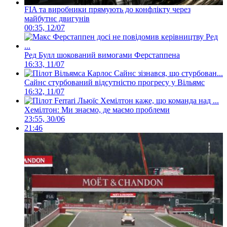
FIA та виробники прямують до конфлікту через
майбутнє двигунів
00:35, 12/07
Ред Булл шокований вимогами Ферстаппена
16:33, 11/07
Сайнс стурбований відсутністю прогресу у Вільямс
16:32, 11/07
Хемілтон: Ми знаємо, де маємо проблеми
23:55, 30/06
21:46