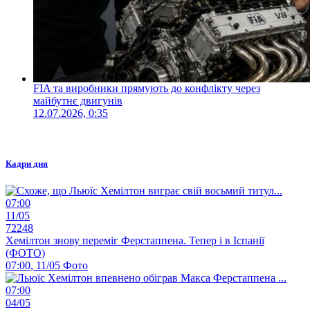
FIA та виробники прямують до конфлікту через
майбутнє двигунів
12.07.2026, 0:35
Кадри дня
07:00
11/05
72248
Хемілтон знову переміг Ферстаппена. Тепер і в Іспанії
(ФОТО)
07:00, 11/05
Фото
07:00
04/05