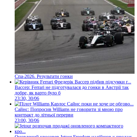
Спа-2026. Результати гонки
Вассер: Ferrari не підготувалася до гонки в Австрії так
добре, як варто було б
23:30, 30/06
Сайнс: Попросив Williams не говорити зі мною про
контракт до літньої перерви
23:00, 30/06
Оновлений кросовер Jetour Freedom надійшов у продаж