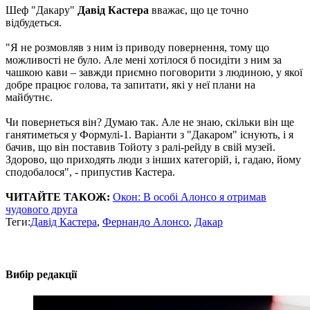
Шеф "Дакару"
Давід Кастера
вважає, що це точно
відбудеться.
"Я не розмовляв з ним із приводу повернення, тому що
можливості не було. Але мені хотілося б посидіти з ним за
чашкою кави – завжди приємно поговорити з людиною, у якої
добре працює голова, та запитати, які у неї плани на
майбутнє.
Чи повернеться він? Думаю так. Але не знаю, скільки він ще
ганятиметься у Формулі-1. Варіанти з "Дакаром" існують, і я
бачив, що він поставив Тойоту з ралі-рейду в свій музей.
Здорово, що приходять люди з інших категорій, і, гадаю, йому
сподобалося", - припустив Кастера.
ЧИТАЙТЕ ТАКОЖ:
Окон: В особі Алонсо я отримав
чудового друга
Теги:
Давід Кастера
,
Фернандо Алонсо
,
Дакар
Вибір редакції