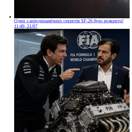
Один з аеродинамічних секретів SF-26 було розкрито!
11:49, 21/07