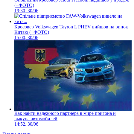
(+ФОТО)
19:30, 30/06
Кросовер Volkswagen Tayron L PHEV вийшов на ринок
Китаю (+ФОТО)
15:00, 30/06
Как найти надежного партнера в мире пригона и
выкупа автомобилей
14:52, 30/06