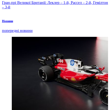
Гран-прі Великої Британії: Леклер – 1-й, Рассел – 2-й, Гемілтон
– 3-й
Новини
попередні новини