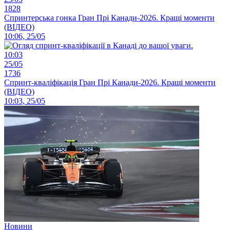
1828
Спринтерська гонка Гран Прі Канади-2026. Кращі моменти
(ВІДЕО)
10:06, 25/05
10:03
25/05
1736
Спринт-кваліфікація Гран Прі Канади-2026. Кращі моменти
(ВІДЕО)
10:03, 25/05
Новини