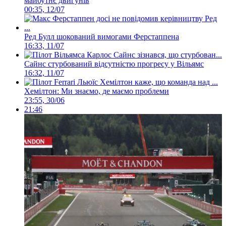
майбутнє двигунів
00:35, 12/07
Ред Булл шокований вимогами Ферстаппена
16:33, 11/07
Сайнс стурбований відсутністю прогресу у Вільямс
16:32, 11/07
Хемілтон: Ми знаємо, де маємо проблеми
23:55, 30/06
21:46