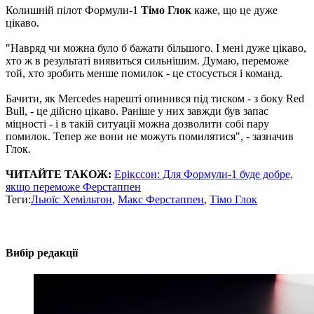
Колишній пілот Формули-1
Тімо Глок
каже, що це дуже
цікаво.
"Навряд чи можна було б бажати більшого. І мені дуже цікаво,
хто ж в результаті виявиться сильнішим. Думаю, переможе
той, хто зробить менше помилок - це стосується і команд.
Бачити, як Mercedes нарешті опинився під тиском - з боку Red
Bull, - це дійсно цікаво. Раніше у них завжди був запас
міцності - і в такій ситуації можна дозволити собі пару
помилок. Тепер же вони не можуть помилятися", - зазначив
Глок.
ЧИТАЙТЕ ТАКОЖ:
Ерікссон: Для Формули-1 буде добре,
якщо переможе Ферстаппен
Теги:
Льюїс Хемільтон
,
Макс Ферстаппен
,
Тімо Глок
Вибір редакції