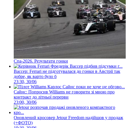
Спа-2026. Результати гонки
Вассер: Ferrari не підготувалася до гонки в Австрії так
добре, як варто було б
23:30, 30/06
Сайнс: Попросив Williams не говорити зі мною про
контракт до літньої перерви
23:00, 30/06
Оновлений кросовер Jetour Freedom надійшов у продаж
(+ФОТО)
19:30, 30/06