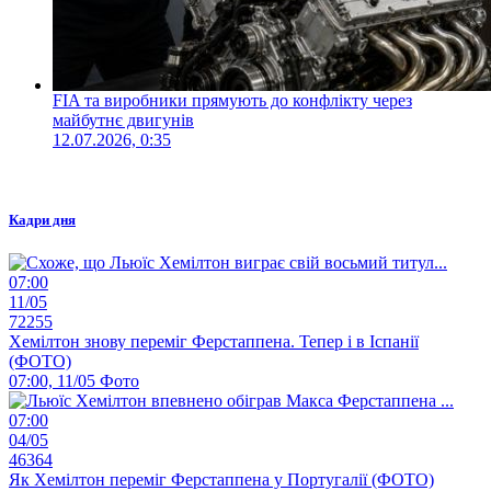
FIA та виробники прямують до конфлікту через
майбутнє двигунів
12.07.2026, 0:35
Кадри дня
07:00
11/05
72255
Хемілтон знову переміг Ферстаппена. Тепер і в Іспанії
(ФОТО)
07:00, 11/05
Фото
07:00
04/05
46364
Як Хемілтон переміг Ферстаппена у Португалії (ФОТО)