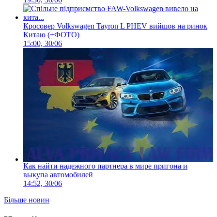
Кросовер Volkswagen Tayron L PHEV вийшов на ринок
Китаю (+ФОТО)
15:00, 30/06
Как найти надежного партнера в мире пригона и
выкупа автомобилей
14:52, 30/06
Більше новин