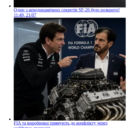
Один з аеродинамічних секретів SF-26 було розкрито!
11:49, 21/07
FIA та виробники прямують до конфлікту через