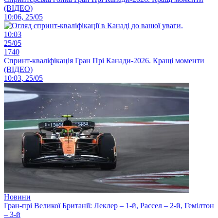
(ВІДЕО)
10:06, 25/05
10:03
25/05
1740
Спринт-кваліфікація Гран Прі Канади-2026. Кращі моменти
(ВІДЕО)
10:03, 25/05
Новини
Гран-прі Великої Британії: Леклер – 1-й, Рассел – 2-й, Гемілтон
– 3-й