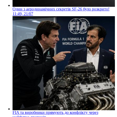
Один з аеродинамічних секретів SF-26 було розкрито!
11:49, 21/07
FIA та виробники прямують до конфлікту через