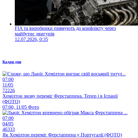
FIA та виробники прямують до конфлікту через
майбутнє двигунів
12.07.2026, 0:35
Кадри дня
07:00
11/05
72226
Хемілтон знову переміг Ферстаппена. Тепер і в Іспанії
(ФОТО)
07:00, 11/05
Фото
07:00
04/05
46333
Як Хемілтон переміг Ферстаппена у Португалії (ФОТО)