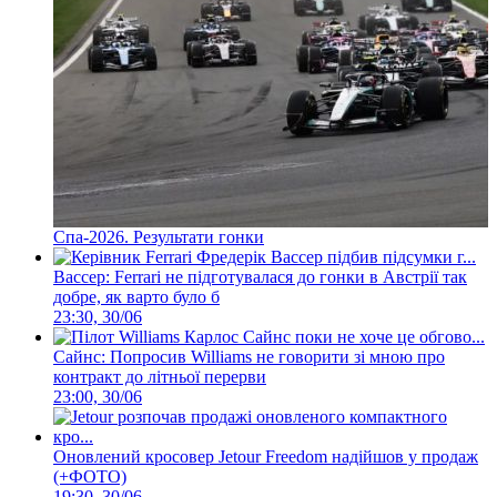
Спа-2026. Результати гонки
Вассер: Ferrari не підготувалася до гонки в Австрії так
добре, як варто було б
23:30, 30/06
Сайнс: Попросив Williams не говорити зі мною про
контракт до літньої перерви
23:00, 30/06
Оновлений кросовер Jetour Freedom надійшов у продаж
(+ФОТО)
19:30, 30/06