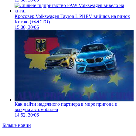
Кросовер Volkswagen Tayron L PHEV вийшов на ринок
Китаю (+ФОТО)
15:00, 30/06
Как найти надежного партнера в мире пригона и
выкупа автомобилей
14:52, 30/06
Більше новин