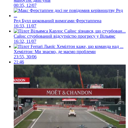
майбутнє двигунів
00:35, 12/07
Ред Булл шокований вимогами Ферстаппена
16:33, 11/07
Сайнс стурбований відсутністю прогресу у Вільямс
16:32, 11/07
Хемілтон: Ми знаємо, де маємо проблеми
23:55, 30/06
21:46