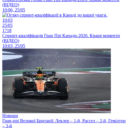
(ВІДЕО)
10:06, 25/05
10:03
25/05
1718
Спринт-кваліфікація Гран Прі Канади-2026. Кращі моменти
(ВІДЕО)
10:03, 25/05
Новини
Гран-прі Великої Британії: Леклер – 1-й, Рассел – 2-й, Гемілтон
– 3-й