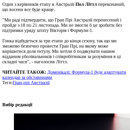
Один з керівників етапу в Австралії
Пол Літтл
переконаний,
що восени все буде краще.
"Ми раді підтвердити, що Гран Прі Австралії перенесений і
пройде з 18 по 21 листопада. Ми не змогли б це зробити без
підтримки уряду штату Вікторія і Формули-1.
Гонка відбудеться за три етапи до кінця сезону, так що ми
зможемо безпечно провести Гран Прі, на якому може
вирішитися доля титулу. Ми хотіли б подякувати нашим
відданим уболівальників і співробітникам за розуміння в ці
складні часи", - наголосив Літтл.
ЧИТАЙТЕ ТАКОЖ:
Доменікалі: Формула-1 буде адаптувати
календар за обставинами
Теги:
Гран-прі Австралії
Вибір редакції