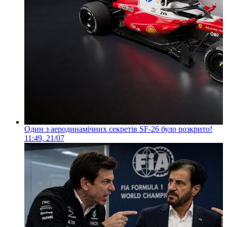
Один з аеродинамічних секретів SF-26 було розкрито!
11:49, 21/07