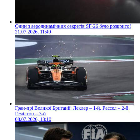
Один з аеродинамічних секретів SF-26 було розкрито!
21.07.2026, 11:49
Гран-прі Великої Британії: Леклер – 1-й, Рассел – 2-й,
Гемілтон – 3-й
08.07.2026, 13:10