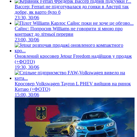
Вассер: Ferrari не підготувалася до гонки в Австрії так
добре, як варто було б
23:30, 30/06
Сайнс: Попросив Williams не говорити зі мною про
контракт до літньої перерви
23:00, 30/06
Оновлений кросовер Jetour Freedom надійшов у продаж
(+ФОТО)
19:30, 30/06
Кросовер Volkswagen Tayron L PHEV вийшов на ринок
Китаю (+ФОТО)
15:00, 30/06