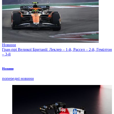
Новини
Гран-прі Великої Британії: Леклер – 1-й, Рассел – 2-й, Гемілтон
– 3-й
Новини
попередні новини