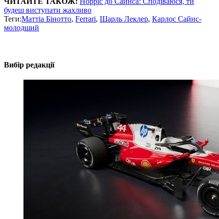
ЧИТАЙТЕ ТАКОЖ:
Норріс до Сайнса: Сподіваюся, ти
будеш виступати жахливо
Теги:
Маттіа Бінотто
,
Ferrari
,
Шарль Леклер
,
Карлос Сайнс-
молодший
Вибір редакції