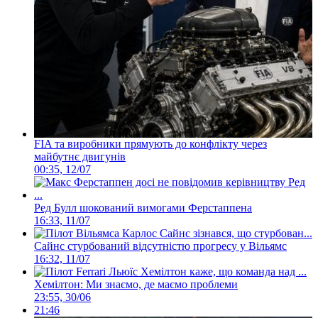
FIA та виробники прямують до конфлікту через
майбутнє двигунів
00:35, 12/07
Ред Булл шокований вимогами Ферстаппена
16:33, 11/07
Сайнс стурбований відсутністю прогресу у Вільямс
16:32, 11/07
Хемілтон: Ми знаємо, де маємо проблеми
23:55, 30/06
21:46