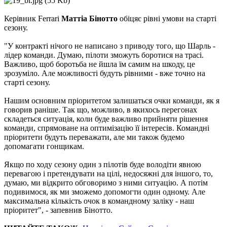
Керівник Ferrari
Маттіа Бінотто
обіцяє рівні умови на старті
сезону.
"У контракті нічого не написано з приводу того, що Шарль -
лідер команди. Думаю, пілоти зможуть боротися на трасі.
Важливо, щоб боротьба не йшла їм самим на шкоду, це
зрозуміло. Але можливості будуть рівними - вже точно на
старті сезону.
Нашим основним пріоритетом залишаться очки команди, як я
говорив раніше. Так що, можливо, в якихось перегонах
складеться ситуація, коли буде важливо прийняти рішення
команди, спрямоване на оптимізацію її інтересів. Командні
пріоритети будуть переважати, але ми також будемо
допомагати гонщикам.
Якщо по ходу сезону один з пілотів буде володіти явною
перевагою і претендувати на цілі, недосяжні для іншого, то,
думаю, ми відкрито обговоримо з ними ситуацію. А потім
подивимося, як ми зможемо допомогти один одному. Але
максимальна кількість очок в командному заліку - наш
пріоритет", - запевнив Бінотто.