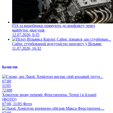
FIA та виробники прямують до конфлікту через
майбутнє двигунів
12.07.2026, 0:35
Сайнс стурбований відсутністю прогресу у Вільямс
11.07.2026, 16:32
Кадри дня
07:00
11/05
72300
Хемілтон знову переміг Ферстаппена. Тепер і в Іспанії
(ФОТО)
07:00, 11/05
Фото
07:00