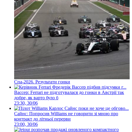
Спа-2026. Результати гонки
Вассер: Ferrari не підготувалася до гонки в Австрії так
добре, як варто було б
23:30, 30/06
Сайнс: Попросив Williams не говорити зі мною про
контракт до літньої перерви
23:00, 30/06