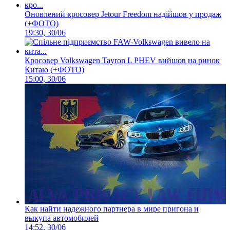
Оновлений кросовер Jetour Freedom надійшов у продаж
(+ФОТО)
19:30, 30/06
Кросовер Volkswagen Tayron L PHEV вийшов на ринок
Китаю (+ФОТО)
15:00, 30/06
Как найти надежного партнера в мире пригона и
выкупа автомобилей
14:52, 30/06