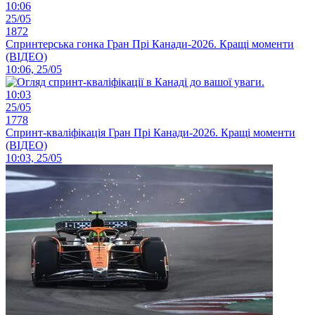
10:06
25/05
1872
Спринтерська гонка Гран Прі Канади-2026. Кращі моменти
(ВІДЕО)
10:06, 25/05
10:03
25/05
1778
Спринт-кваліфікація Гран Прі Канади-2026. Кращі моменти
(ВІДЕО)
10:03, 25/05