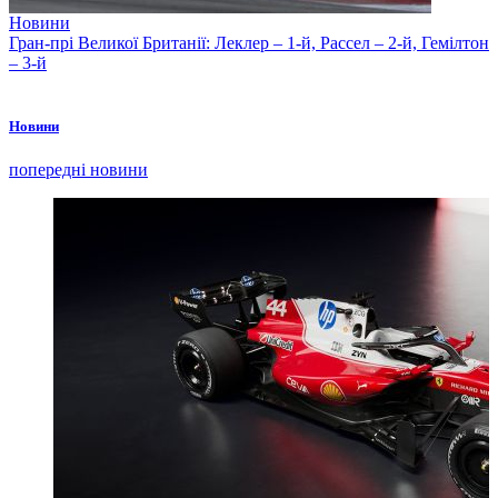
Новини
Гран-прі Великої Британії: Леклер – 1-й, Рассел – 2-й, Гемілтон
– 3-й
Новини
попередні новини