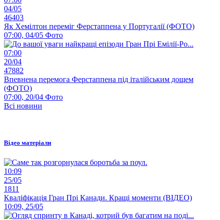
04/05
46403
Як Хемілтон переміг Ферстаппена у Португалії (ФОТО)
07:00, 04/05
Фото
07:00
20/04
47882
Впевнена перемога Ферстаппена під італійським дощем
(ФОТО)
07:00, 20/04
Фото
Всі новини
Відео матеріали
10:09
25/05
1811
Кваліфікація Гран Прі Канади. Кращі моменти (ВІДЕО)
10:09, 25/05