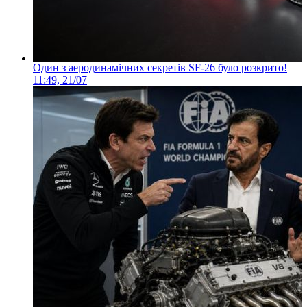
Один з аеродинамічних секретів SF-26 було розкрито!
11:49, 21/07