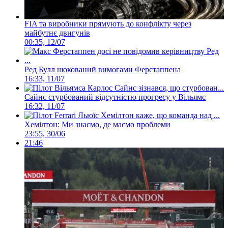
FIA та виробники прямують до конфлікту через
майбутнє двигунів
00:35, 12/07
Ред Булл шокований вимогами Ферстаппена
16:33, 11/07
Сайнс стурбований відсутністю прогресу у Вільямс
16:32, 11/07
Хемілтон: Ми знаємо, де маємо проблеми
23:55, 30/06
21:46