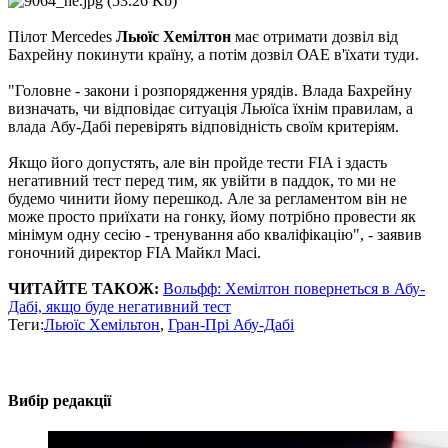
Пілот Mercedes
Льюїс Хемілтон
має отримати дозвіл від
Бахрейну покинути країну, а потім дозвіл ОАЕ в'їхати туди.
"Головне - закони і розпорядження урядів. Влада Бахрейну
визначать, чи відповідає ситуація Льюїса їхнім правилам, а
влада Абу-Дабі перевірять відповідність своїм критеріям.
Якщо його допустять, але він пройде тести FIA і здасть
негативний тест перед тим, як увійти в паддок, то ми не
будемо чинити йому перешкод. Але за регламентом він не
може просто приїхати на гонку, йому потрібно провести як
мінімум одну сесію - тренування або кваліфікацію", - заявив
гоночний директор FIA Майкл Масі.
ЧИТАЙТЕ ТАКОЖ:
Вольфф: Хемілтон повернеться в Абу-
Дабі, якщо буде негативний тест
Теги:
Льюїс Хемільтон
,
Гран-Прі Абу-Дабі
Вибір редакції