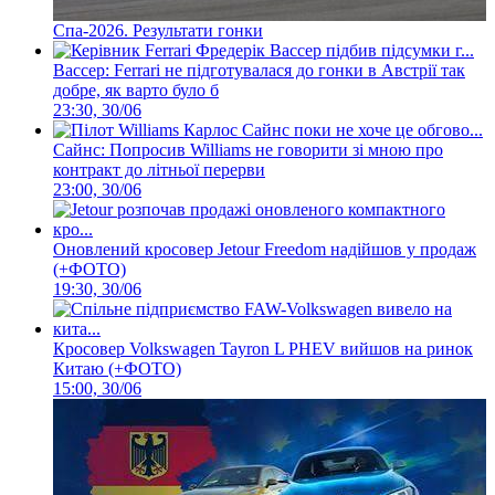
Спа-2026. Результати гонки
Вассер: Ferrari не підготувалася до гонки в Австрії так
добре, як варто було б
23:30, 30/06
Сайнс: Попросив Williams не говорити зі мною про
контракт до літньої перерви
23:00, 30/06
Оновлений кросовер Jetour Freedom надійшов у продаж
(+ФОТО)
19:30, 30/06
Кросовер Volkswagen Tayron L PHEV вийшов на ринок
Китаю (+ФОТО)
15:00, 30/06