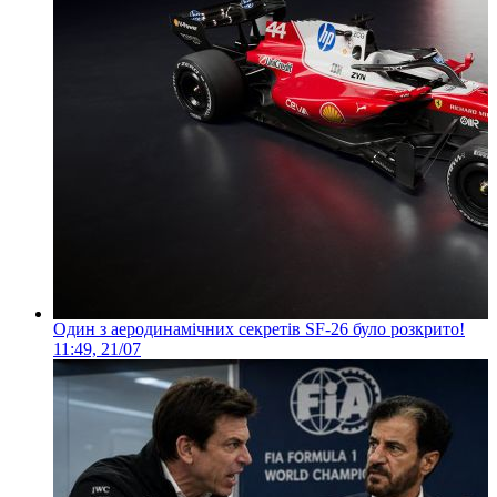
Один з аеродинамічних секретів SF-26 було розкрито!
11:49, 21/07