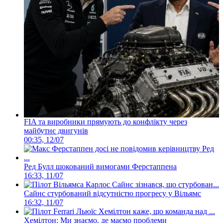
FIA та виробники прямують до конфлікту через
майбутнє двигунів
00:35, 12/07
Ред Булл шокований вимогами Ферстаппена
16:33, 11/07
Сайнс стурбований відсутністю прогресу у Вільямс
16:32, 11/07
Хемілтон: Ми знаємо, де маємо проблеми