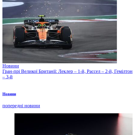
Новини
Гран-прі Великої Британії: Леклер – 1-й, Рассел – 2-й, Гемілтон
– 3-й
Новини
попередні новини