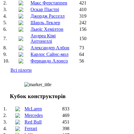
2.
Макс Ферстаппен
421
3.
Оскар Піастрі
410
4.
Джордж Расселл
319
5.
Шарль Леклер
242
6.
Льюїс Хемілтон
156
Андреа Кімі
7.
150
Антонеллі
8.
Александер Албон
73
9.
Карлос Сайнс-мол
64
10.
Фернандо Алонсо
56
Всі пілоти
Кубок конструкторів
1.
McLaren
833
2.
Mercedes
469
3.
Red Bull
451
4.
Ferrari
398