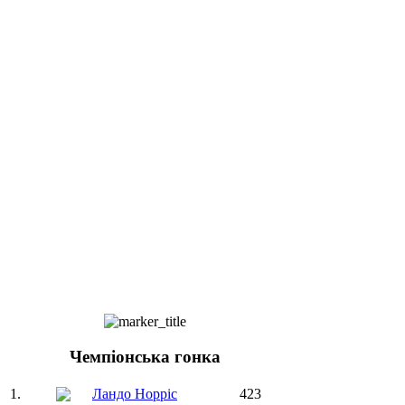
Чемпіонська гонка
1.
Ландо Норріс
423