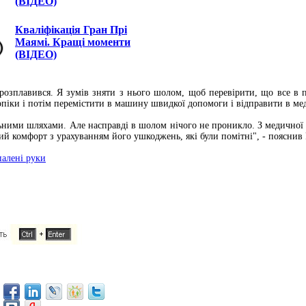
(ВІДЕО)
Кваліфікація Гран Прі
Маямі. Кращі моменти
(ВІДЕО)
розплавився. Я зумів зняти з нього шолом, щоб перевірити, що все в по
 опіки і потім перемістити в машину швидкої допомоги і відправити в м
ними шляхами. Але насправді в шолом нічого не проникло. З медичної 
й комфорт з урахуванням його ушкоджень, які були помітні", - пояснив 
палені руки