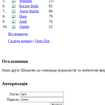
5.
Williams
137
6.
Racing Bulls
92
7.
Aston Martin
89
8.
Haas
79
9.
Audi
70
10.
Alpine
22
Всі команди
Склади команд
|
Гран-Прі
Оголошення
Наші друзі: Шукаємо до співпраці журналістів та любителів фо
Авторизація
Логін:
Пароль: