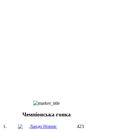
Чемпіонська гонка
1.
Ландо Норріс
423