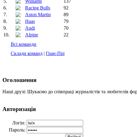
5.
Williams
137
6.
Racing Bulls
92
7.
Aston Martin
89
8.
Haas
79
9.
Audi
70
10.
Alpine
22
Всі команди
Склади команд
|
Гран-Прі
Оголошення
Наші друзі: Шукаємо до співпраці журналістів та любителів фо
Авторизація
Логін:
Пароль: