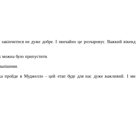
 закінчитися не дуже добре. І звичайно це розчаровує. Важкий вікенд
іж можна було припустити.
ильнішими.
ка пройде в Муджелло - цей етап буде для нас дуже важливий. І ми