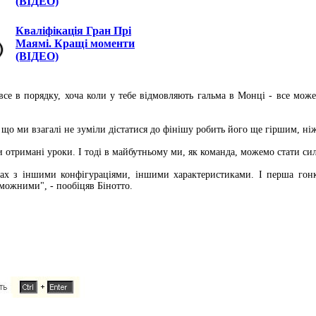
(ВІДЕО)
Кваліфікація Гран Прі
Маямі. Кращі моменти
(ВІДЕО)
все в порядку, хоча коли у тебе відмовляють гальма в Монці - все може
, що ми взагалі не зуміли дістатися до фінішу робить його ще гіршим, н
ли отримані уроки. І тоді в майбутньому ми, як команда, можемо стати с
асах з іншими конфігураціями, іншими характеристиками. І перша гон
оможними", - пообіцяв Бінотто.