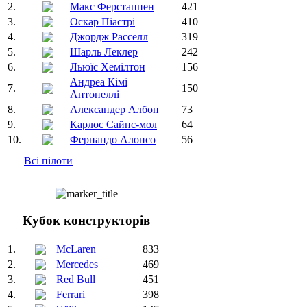
2.
Макс Ферстаппен
421
3.
Оскар Піастрі
410
4.
Джордж Расселл
319
5.
Шарль Леклер
242
6.
Льюїс Хемілтон
156
Андреа Кімі
7.
150
Антонеллі
8.
Александер Албон
73
9.
Карлос Сайнс-мол
64
10.
Фернандо Алонсо
56
Всі пілоти
Кубок конструкторів
1.
McLaren
833
2.
Mercedes
469
3.
Red Bull
451
4.
Ferrari
398