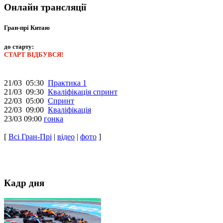
Онлайн трансляції
Гран-прі Китаю
до старту:
СТАРТ ВІДБУВСЯ!
21/03 05:30
Практика 1
21/03 09:30
Кваліфікація спринт
22/03 05:00
Спринт
22/03 09:00
Кваліфікація
23/03 09:00
гонка
[
Всі Гран-Прі
|
відео
|
фото
]
Кадр дня