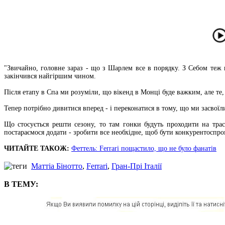
"Звичайно, головне зараз - що з Шарлем все в порядку. З Себом теж 
закінчився найгіршим чином.
Після етапу в Спа ми розуміли, що вікенд в Монці буде важким, але те
Тепер потрібно дивитися вперед - і переконатися в тому, що ми засвої
Що стосується решти сезону, то там гонки будуть проходити на тр
постараємося додати - зробити все необхідне, щоб бути конкурентоспр
ЧИТАЙТЕ ТАКОЖ:
Феттель: Ferrari пощастило, що не було фанатів
Маттіа Бінотто
,
Ferrari
,
Гран-Прі Італії
В ТЕМУ: