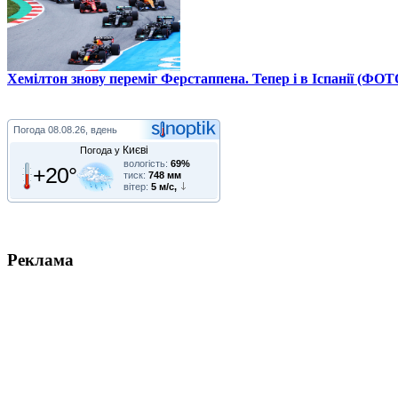
Хемілтон знову переміг Ферстаппена. Тепер і в Іспанії (ФОТ
Погода
08.08.26, вдень
Києві
Погода у
вологість:
69%
+20°
тиск:
748 мм
вітер:
5 м/с,
Реклама