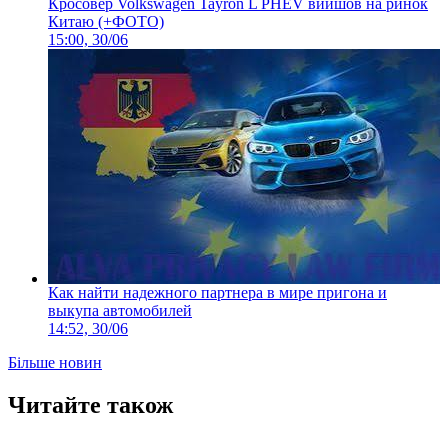
Кросовер Volkswagen Tayron L PHEV вийшов на ринок
Китаю (+ФОТО)
15:00, 30/06
Как найти надежного партнера в мире пригона и
выкупа автомобилей
14:52, 30/06
Більше новин
Читайте також