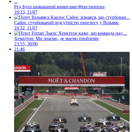
Ред Булл шокований вимогами Ферстаппена
16:33, 11/07
Сайнс стурбований відсутністю прогресу у Вільямс
16:32, 11/07
Хемілтон: Ми знаємо, де маємо проблеми
23:55, 30/06
21:46