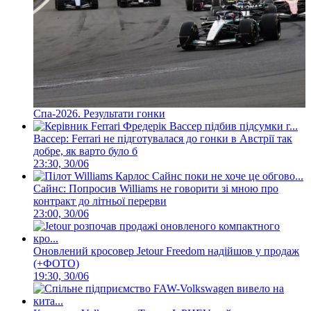
Спа-2026. Результати гонки
Вассер: Ferrari не підготувалася до гонки в Австрії так
добре, як варто було б
23:30, 30/06
Сайнс: Попросив Williams не говорити зі мною про
контракт до літньої перерви
23:00, 30/06
Оновлений кросовер Jetour Freedom надійшов у продаж
(+ФОТО)
19:30, 30/06