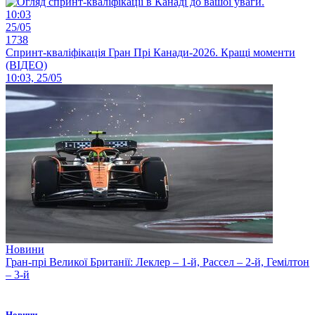
10:03
25/05
1738
Спринт-кваліфікація Гран Прі Канади-2026. Кращі моменти
(ВІДЕО)
10:03, 25/05
Новини
Гран-прі Великої Британії: Леклер – 1-й, Рассел – 2-й, Гемілтон
– 3-й
Новини