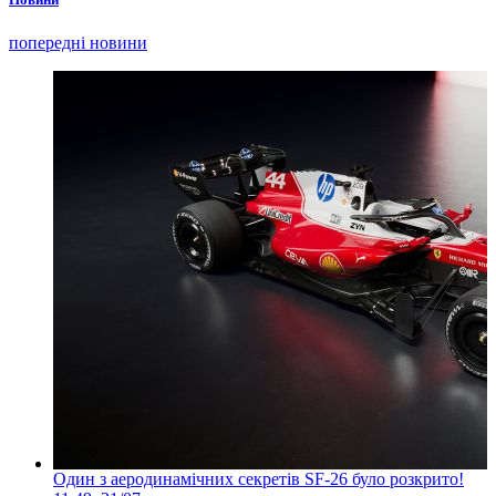
попередні новини
Один з аеродинамічних секретів SF-26 було розкрито!