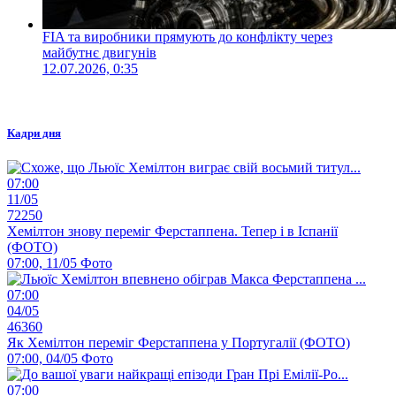
FIA та виробники прямують до конфлікту через
майбутнє двигунів
12.07.2026, 0:35
Кадри дня
07:00
11/05
72250
Хемілтон знову переміг Ферстаппена. Тепер і в Іспанії
(ФОТО)
07:00, 11/05
Фото
07:00
04/05
46360
Як Хемілтон переміг Ферстаппена у Португалії (ФОТО)
07:00, 04/05
Фото
07:00