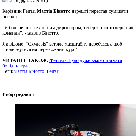
Керівник Ferrari
Маттіа Бінотто
нарешті перестав суміщати
посади.
"Я більше не є технічним директором, тепер я просто керівник
команди", - заявив Бінотто.
Як відомо, "Скудерія" затіяла масштабну перебудову, щоб
"повернутися на переможний курс".
ЧИТАЙТЕ ТАКОЖ:
Феттель: Було дуже важко тримати
болід на трасі
Теги:
Маттіа Бінотто
,
Ferrari
Вибір редакції