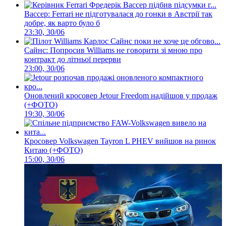
Вассер: Ferrari не підготувалася до гонки в Австрії так
добре, як варто було б
23:30, 30/06
Сайнс: Попросив Williams не говорити зі мною про
контракт до літньої перерви
23:00, 30/06
Оновлений кросовер Jetour Freedom надійшов у продаж
(+ФОТО)
19:30, 30/06
Кросовер Volkswagen Tayron L PHEV вийшов на ринок
Китаю (+ФОТО)
15:00, 30/06