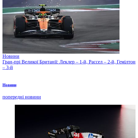
Новини
Гран-прі Великої Британії: Леклер – 1-й, Рассел – 2-й, Гемілтон
– 3-й
Новини
попередні новини