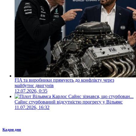
FIA та виробники прямують до конфлікту через
майбутнє двигунів
12.07.2026, 0:35
Сайнс стурбований відсутністю прогресу у Вільямс
11.07.2026, 16:32
Кадри дня