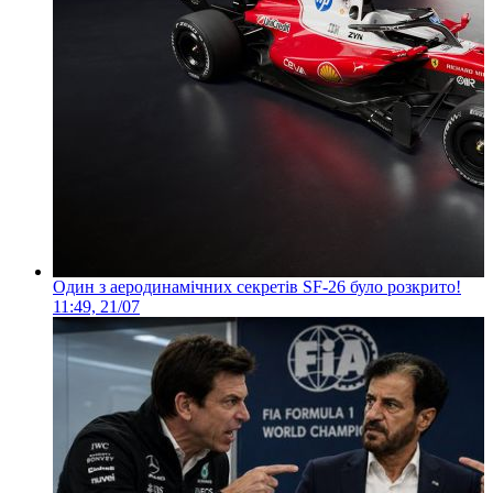
Один з аеродинамічних секретів SF-26 було розкрито!
11:49, 21/07