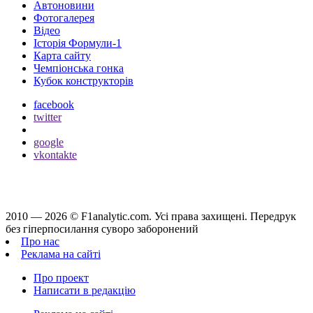
Автоновини
Фотогалерея
Відео
Історія Формули-1
Карта сайту
Чемпіонська гонка
Кубок конструкторів
facebook
twitter
google
vkontakte
2010 — 2026 ©
F1analytic.com.
Усi права захищенi. Передрук
без гіперпосилання суворо заборонений
Про нас
Реклама на сайті
Про проект
Написати в редакцію