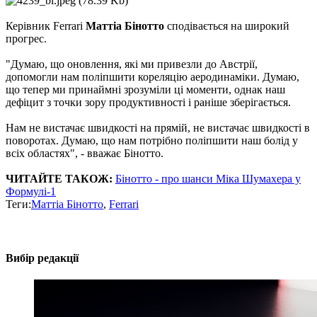
Керівник Ferrari
Маттіа Бінотто
сподівається на широкий
прогрес.
"Думаю, що оновлення, які ми привезли до Австрії,
допомогли нам поліпшити кореляцію аеродинаміки. Думаю,
що тепер ми принаймні зрозуміли ці моменти, однак наш
дефіцит з точки зору продуктивності і раніше зберігається.
Нам не вистачає швидкості на прямій, не вистачає швидкості в
поворотах. Думаю, що нам потрібно поліпшити наш болід у
всіх областях", - вважає Бінотто.
ЧИТАЙТЕ ТАКОЖ:
Бінотто - про шанси Міка Шумахера у
Формулі-1
Теги:
Маттіа Бінотто
,
Ferrari
Вибір редакції