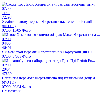
07:00
11/05
72298
Хемілтон знову переміг Ферстаппена. Тепер і в Іспанії
(ФОТО)
07:00, 11/05
Фото
07:00
04/05
46401
Як Хемілтон переміг Ферстаппена у Португалії (ФОТО)
07:00, 04/05
Фото
07:00
20/04
47880
Впевнена перемога Ферстаппена під італійським дощем
(ФОТО)
07:00, 20/04
Фото
Всі новини