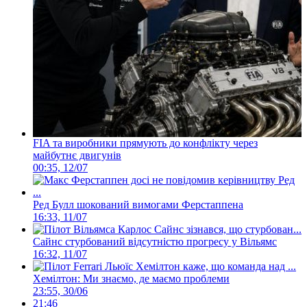
FIA та виробники прямують до конфлікту через
майбутнє двигунів
00:35, 12/07
Ред Булл шокований вимогами Ферстаппена
16:33, 11/07
Сайнс стурбований відсутністю прогресу у Вільямс
16:32, 11/07
Хемілтон: Ми знаємо, де маємо проблеми
23:55, 30/06
21:46