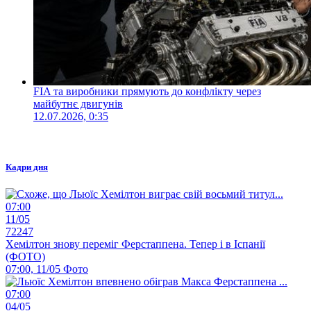
FIA та виробники прямують до конфлікту через
майбутнє двигунів
12.07.2026, 0:35
Кадри дня
07:00
11/05
72247
Хемілтон знову переміг Ферстаппена. Тепер і в Іспанії
(ФОТО)
07:00, 11/05
Фото
07:00
04/05