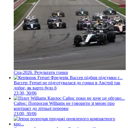
Спа-2026. Результати гонки
Вассер: Ferrari не підготувалася до гонки в Австрії так
добре, як варто було б
23:30, 30/06
Сайнс: Попросив Williams не говорити зі мною про
контракт до літньої перерви
23:00, 30/06