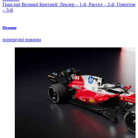
Гран-прі Великої Британії: Леклер – 1-й, Рассел – 2-й, Гемілтон
– 3-й
Новини
попередні новини