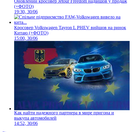
Оновлений кросовер Jetour Freedom надійшов у продаж
(+ФОТО)
19:30, 30/06
Кросовер Volkswagen Tayron L PHEV вийшов на ринок
Китаю (+ФОТО)
15:00, 30/06
Как найти надежного партнера в мире пригона и
выкупа автомобилей
14:52, 30/06