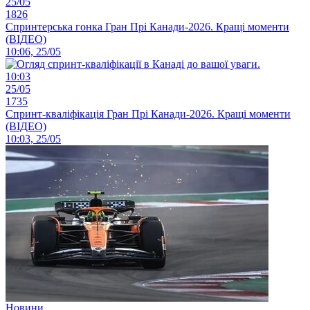
25/05
1826
Спринтерська гонка Гран Прі Канади-2026. Кращі моменти
(ВІДЕО)
10:06, 25/05
10:03
25/05
1735
Спринт-кваліфікація Гран Прі Канади-2026. Кращі моменти
(ВІДЕО)
10:03, 25/05
Новини