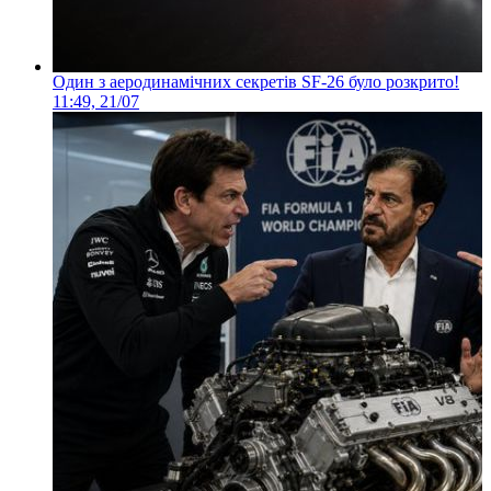
Один з аеродинамічних секретів SF-26 було розкрито!
11:49, 21/07