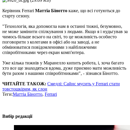
Керівник Ferrari
Маттіа Бінотто
каже, що всі готуються до
старту сезону.
"Технологія, яка допомогла нам в останні тижні, безумовно,
не може замінити спілкування з людьми. Якщо я і нудьгував за
чимось більше всього на світі, то це можливість особисто
поговорити з колегами в офісі або на заводі, а не
обмінюватися повідомленнями з найближчими
співробітниками через екран комп'ютера.
Уже кілька тижнів у Маранелло кипить робота, і, хоча багато
хто все ще знаходяться вдома, дуже приємно мати можливість
бути разом з нашими співробітниками", - зізнався Бінотто.
ЧИТАЙТЕ ТАКОЖ:
Смедлі: Сайнс мусить у Ferrari стати
товстошкірим, як слон
Теги:
Маттіа Бінотто
,
Ferrari
Вибір редакції