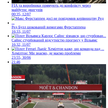
FIA та виробники прямують до конфлікту через
майбутнє двигунів
00:35, 12/07
Ред Булл шокований вимогами Ферстаппена
16:33, 11/07
Сайнс стурбований відсутністю прогресу у Вільямс
16:32, 11/07
Хемілтон: Ми знаємо, де маємо проблеми
23:55, 30/06
21:46