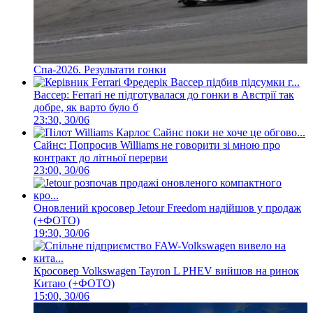
Спа-2026. Результати гонки
Вассер: Ferrari не підготувалася до гонки в Австрії так
добре, як варто було б
23:30, 30/06
Сайнс: Попросив Williams не говорити зі мною про
контракт до літньої перерви
23:00, 30/06
Оновлений кросовер Jetour Freedom надійшов у продаж
(+ФОТО)
19:30, 30/06
Кросовер Volkswagen Tayron L PHEV вийшов на ринок
Китаю (+ФОТО)
15:00, 30/06