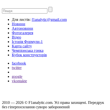
Для листів:
f1analytic@gmail.com
Новини
Автоновини
Фотогалерея
Відео
Історія Формули-1
Карта сайту
Чемпіонська гонка
Кубок конструкторів
facebook
twitter
google
vkontakte
2010 — 2026 ©
F1analytic.com.
Усi права захищенi. Передрук
без гіперпосилання суворо заборонений