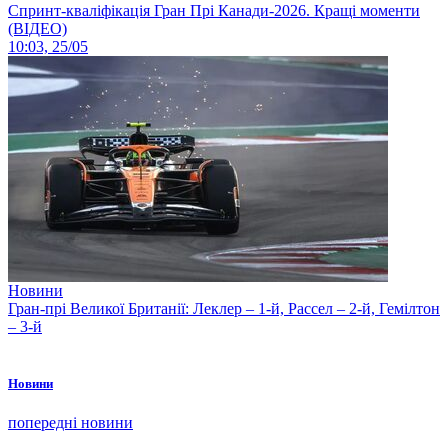
Спринт-кваліфікація Гран Прі Канади-2026. Кращі моменти
(ВІДЕО)
10:03, 25/05
Новини
Гран-прі Великої Британії: Леклер – 1-й, Рассел – 2-й, Гемілтон
– 3-й
Новини
попередні новини