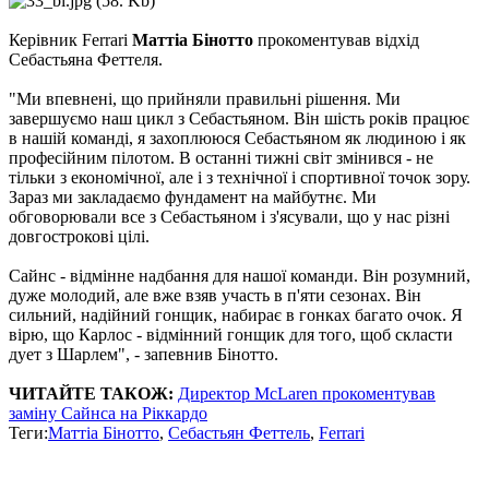
Керівник Ferrari
Маттіа Бінотто
прокоментував відхід
Себастьяна Феттеля.
"Ми впевнені, що прийняли правильні рішення. Ми
завершуємо наш цикл з Себастьяном. Він шість років працює
в нашій команді, я захоплююся Себастьяном як людиною і як
професійним пілотом. В останні тижні світ змінився - не
тільки з економічної, але і з технічної і спортивної точок зору.
Зараз ми закладаємо фундамент на майбутнє. Ми
обговорювали все з Себастьяном і з'ясували, що у нас різні
довгострокові цілі.
Сайнс - відмінне надбання для нашої команди. Він розумний,
дуже молодий, але вже взяв участь в п'яти сезонах. Він
сильний, надійний гонщик, набирає в гонках багато очок. Я
вірю, що Карлос - відмінний гонщик для того, щоб скласти
дует з Шарлем", - запевнив Бінотто.
ЧИТАЙТЕ ТАКОЖ:
Директор McLaren прокоментував
заміну Сайнса на Ріккардо
Теги:
Маттіа Бінотто
,
Себастьян Феттель
,
Ferrari