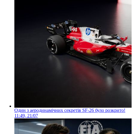
Один з аеродинамічних секретів SF-26 було розкрито!
11:49, 21/07