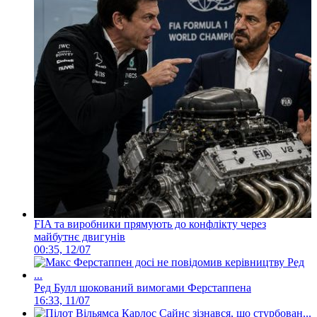
FIA та виробники прямують до конфлікту через
майбутнє двигунів
00:35, 12/07
Ред Булл шокований вимогами Ферстаппена
16:33, 11/07