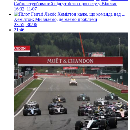
Сайнс стурбований відсутністю прогресу у Вільямс
16:32, 11/07
Хемілтон: Ми знаємо, де маємо проблеми
23:55, 30/06
21:46