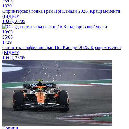
25/05
1820
Спринтерська гонка Гран Прі Канади-2026. Кращі моменти
(ВІДЕО)
10:06, 25/05
10:03
25/05
1729
Спринт-кваліфікація Гран Прі Канади-2026. Кращі моменти
(ВІДЕО)
10:03, 25/05
Новини