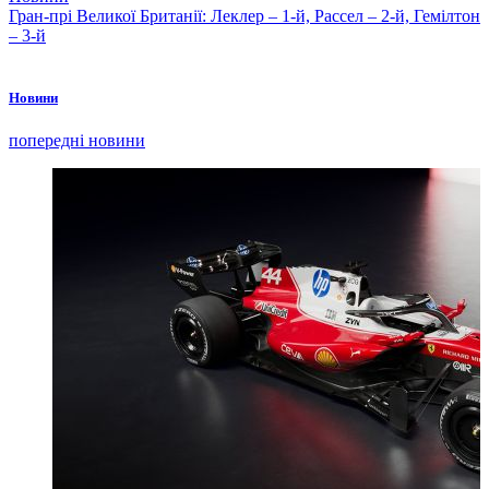
Гран-прі Великої Британії: Леклер – 1-й, Рассел – 2-й, Гемілтон
– 3-й
Новини
попередні новини