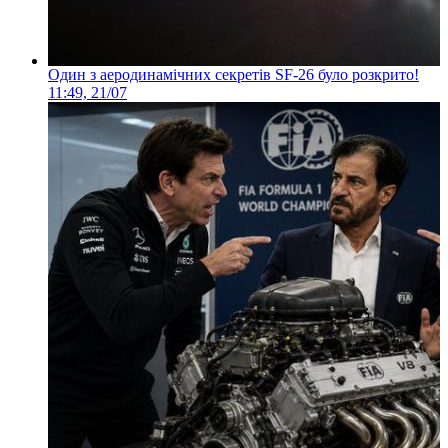
Один з аеродинамічних секретів SF-26 було розкрито!
11:49, 21/07