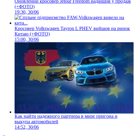
Оновлений кросовер Jetour Freedom надійшов у продаж
(+ФОТО)
19:30, 30/06
Кросовер Volkswagen Tayron L PHEV вийшов на ринок
Китаю (+ФОТО)
15:00, 30/06
Как найти надежного партнера в мире пригона и
выкупа автомобилей
14:52, 30/06