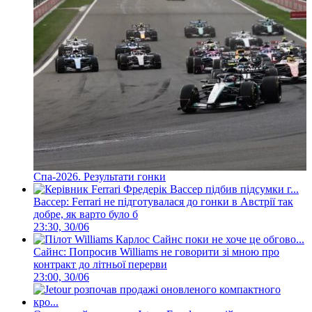
Спа-2026. Результати гонки
Вассер: Ferrari не підготувалася до гонки в Австрії так
добре, як варто було б
23:30, 30/06
Сайнс: Попросив Williams не говорити зі мною про
контракт до літньої перерви
23:00, 30/06