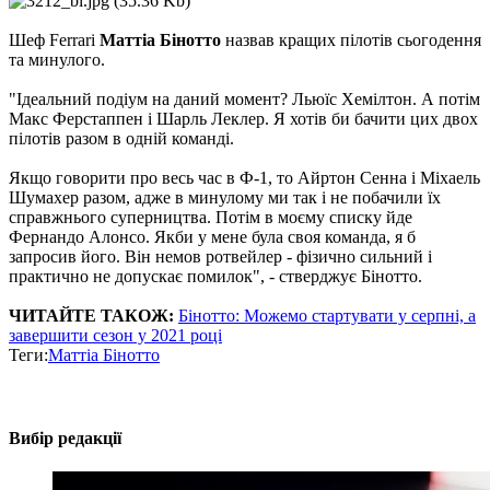
Шеф Ferrari
Маттіа Бінотто
назвав кращих пілотів сьогодення
та минулого.
"Ідеальний подіум на даний момент? Льюїс Хемілтон. А потім
Макс Ферстаппен і Шарль Леклер. Я хотів би бачити цих двох
пілотів разом в одній команді.
Якщо говорити про весь час в Ф-1, то Айртон Сенна і Міхаель
Шумахер разом, адже в минулому ми так і не побачили їх
справжнього суперництва. Потім в моєму списку йде
Фернандо Алонсо. Якби у мене була своя команда, я б
запросив його. Він немов ротвейлер - фізично сильний і
практично не допускає помилок", - стверджує Бінотто.
ЧИТАЙТЕ ТАКОЖ:
Бінотто: Можемо стартувати у серпні, а
завершити сезон у 2021 році
Теги:
Маттіа Бінотто
Вибір редакції