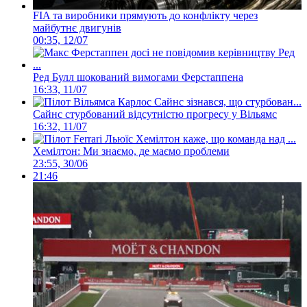
FIA та виробники прямують до конфлікту через
майбутнє двигунів
00:35, 12/07
Ред Булл шокований вимогами Ферстаппена
16:33, 11/07
Сайнс стурбований відсутністю прогресу у Вільямс
16:32, 11/07
Хемілтон: Ми знаємо, де маємо проблеми
23:55, 30/06
21:46