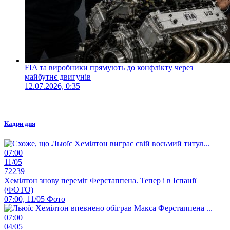
FIA та виробники прямують до конфлікту через
майбутнє двигунів
12.07.2026, 0:35
Кадри дня
07:00
11/05
72239
Хемілтон знову переміг Ферстаппена. Тепер і в Іспанії
(ФОТО)
07:00, 11/05
Фото
07:00
04/05