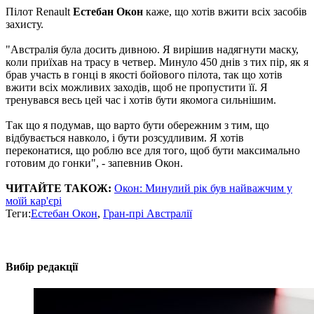
Пілот Renault
Естебан Окон
каже, що хотів вжити всіх засобів
захисту.
"Австралія була досить дивною. Я вирішив надягнути маску,
коли приїхав на трасу в четвер. Минуло 450 днів з тих пір, як я
брав участь в гонці в якості бойового пілота, так що хотів
вжити всіх можливих заходів, щоб не пропустити її. Я
тренувався весь цей час і хотів бути якомога сильнішим.
Так що я подумав, що варто бути обережним з тим, що
відбувається навколо, і бути розсудливим. Я хотів
переконатися, що роблю все для того, щоб бути максимально
готовим до гонки", - запевнив Окон.
ЧИТАЙТЕ ТАКОЖ:
Окон: Минулий рік був найважчим у
моїй кар'єрі
Теги:
Естебан Окон
,
Гран-прі Австралії
Вибір редакції