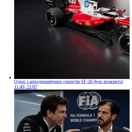
Один з аеродинамічних секретів SF-26 було розкрито!
11:49, 21/07