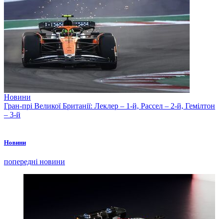
Новини
Гран-прі Великої Британії: Леклер – 1-й, Рассел – 2-й, Гемілтон
– 3-й
Новини
попередні новини