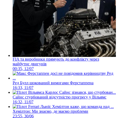
FIA та виробники прямують до конфлікту через
майбутнє двигунів
00:35, 12/07
Ред Булл шокований вимогами Ферстаппена
16:33, 11/07
Сайнс стурбований відсутністю прогресу у Вільямс
16:32, 11/07
Хемілтон: Ми знаємо, де маємо проблеми
23:55, 30/06