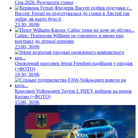
Спа-2026. Результати гонки
Вассер: Ferrari не підготувалася до гонки в Австрії так
добре, як варто було б
23:30, 30/06
Сайнс: Попросив Williams не говорити зі мною про
контракт до літньої перерви
23:00, 30/06
Оновлений кросовер Jetour Freedom надійшов у продаж
(+ФОТО)
19:30, 30/06
Кросовер Volkswagen Tayron L PHEV вийшов на ринок
Китаю (+ФОТО)
15:00, 30/06