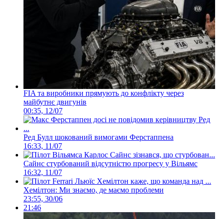
FIA та виробники прямують до конфлікту через
майбутнє двигунів
00:35, 12/07
Ред Булл шокований вимогами Ферстаппена
16:33, 11/07
Сайнс стурбований відсутністю прогресу у Вільямс
16:32, 11/07
Хемілтон: Ми знаємо, де маємо проблеми
23:55, 30/06
21:46