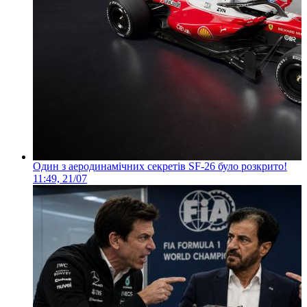
Один з аеродинамічних секретів SF-26 було розкрито!
11:49, 21/07