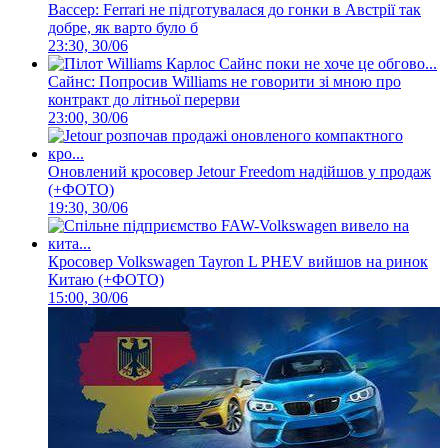
Вассер: Ferrari не підготувалася до гонки в Австрії так
добре, як варто було б
23:30, 30/06
Сайнс: Попросив Williams не говорити зі мною про
контракт до літньої перерви
23:00, 30/06
Оновлений кросовер Jetour Freedom надійшов у продаж
(+ФОТО)
19:30, 30/06
Кросовер Volkswagen Tayron L PHEV вийшов на ринок
Китаю (+ФОТО)
15:00, 30/06