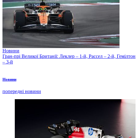
Новини
Гран-прі Великої Британії: Леклер – 1-й, Рассел – 2-й, Гемілтон
– 3-й
Новини
попередні новини