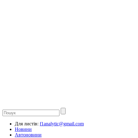
Для листів:
f1analytic@gmail.com
Новини
Автоновини