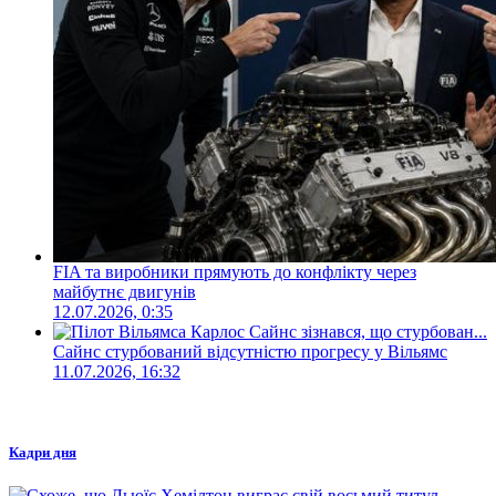
FIA та виробники прямують до конфлікту через
майбутнє двигунів
12.07.2026, 0:35
Сайнс стурбований відсутністю прогресу у Вільямс
11.07.2026, 16:32
Кадри дня