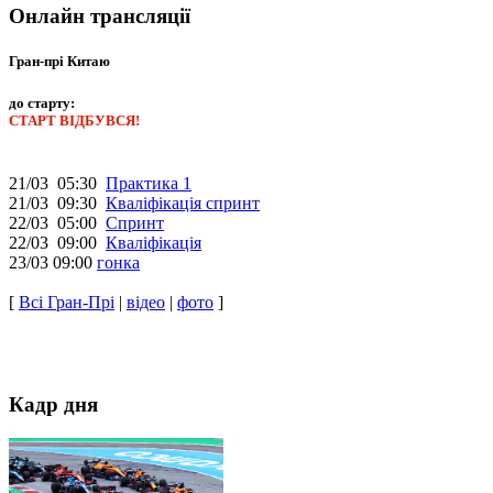
Онлайн трансляції
Гран-прі Китаю
до старту:
СТАРТ ВІДБУВСЯ!
21/03 05:30
Практика 1
21/03 09:30
Кваліфікація спринт
22/03 05:00
Спринт
22/03 09:00
Кваліфікація
23/03 09:00
гонка
[
Всі Гран-Прі
|
відео
|
фото
]
Кадр дня