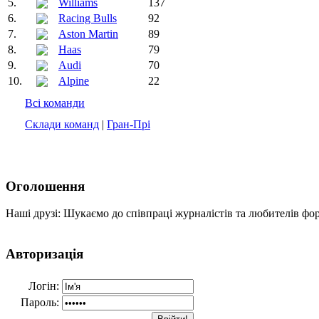
5.
Williams
137
6.
Racing Bulls
92
7.
Aston Martin
89
8.
Haas
79
9.
Audi
70
10.
Alpine
22
Всі команди
Склади команд
|
Гран-Прі
Оголошення
Наші друзі: Шукаємо до співпраці журналістів та любителів фо
Авторизація
Логін:
Пароль: