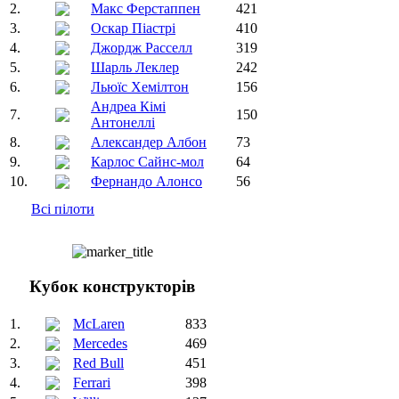
2.
Макс Ферстаппен
421
3.
Оскар Піастрі
410
4.
Джордж Расселл
319
5.
Шарль Леклер
242
6.
Льюїс Хемілтон
156
Андреа Кімі
7.
150
Антонеллі
8.
Александер Албон
73
9.
Карлос Сайнс-мол
64
10.
Фернандо Алонсо
56
Всі пілоти
Кубок конструкторів
1.
McLaren
833
2.
Mercedes
469
3.
Red Bull
451
4.
Ferrari
398