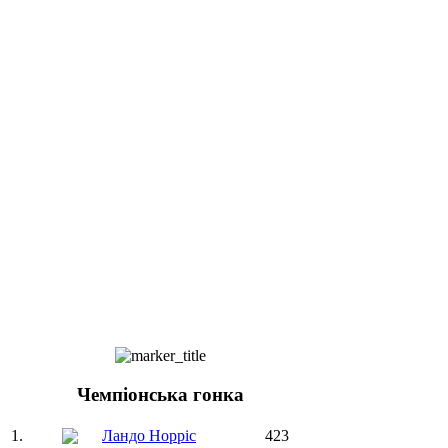
Чемпіонська гонка
1.
Ландо Норріс
423