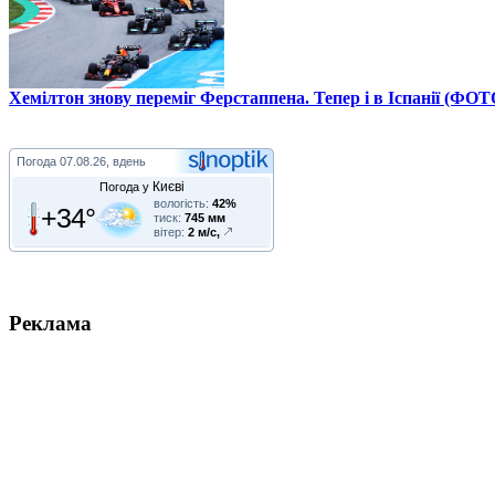
Хемілтон знову переміг Ферстаппена. Тепер і в Іспанії (ФОТ
Погода
07.08.26, вдень
Києві
Погода у
вологість:
42%
+34°
тиск:
745 мм
вітер:
2 м/с,
Реклама