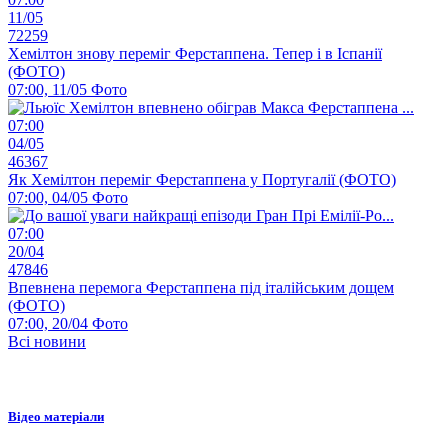
11/05
72259
Хемілтон знову переміг Ферстаппена. Тепер і в Іспанії
(ФОТО)
07:00, 11/05
Фото
07:00
04/05
46367
Як Хемілтон переміг Ферстаппена у Португалії (ФОТО)
07:00, 04/05
Фото
07:00
20/04
47846
Впевнена перемога Ферстаппена під італійським дощем
(ФОТО)
07:00, 20/04
Фото
Всі новини
Відео матеріали