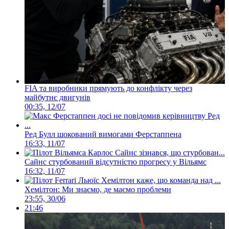
FIA та виробники прямують до конфлікту через
майбутнє двигунів
00:35, 12/07
Ред Булл шокований вимогами Ферстаппена
16:33, 11/07
Сайнс стурбований відсутністю прогресу у Вільямс
16:32, 11/07
Хемілтон: Ми знаємо, де маємо проблеми
23:55, 30/06
21:46