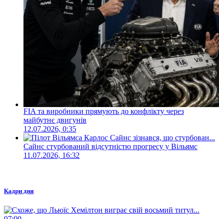
FIA та виробники прямують до конфлікту через
майбутнє двигунів
12.07.2026, 0:35
Сайнс стурбований відсутністю прогресу у Вільямс
11.07.2026, 16:32
Кадри дня
07:00