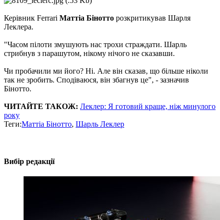
Керівник Ferrari
Маттіа Бінотто
розкритикував Шарля
Леклера.
"Часом пілоти змушують нас трохи страждати. Шарль
стрибнув з парашутом, нікому нічого не сказавши.
Чи пробачили ми його? Ні. Але він сказав, що більше ніколи
так не зробить. Сподіваюся, він збагнув це", - зазначив
Бінотто.
ЧИТАЙТЕ ТАКОЖ:
Леклер: Я готовий краще, ніж минулого
року
Теги:
Маттіа Бінотто
,
Шарль Леклер
Вибір редакції