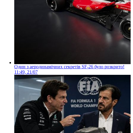
Один з аеродинамічних секретів SF-26 було розкрито!
11:49, 21/07