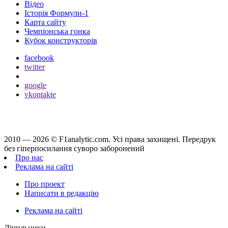
Відео
Історія Формули-1
Карта сайту
Чемпіонська гонка
Кубок конструкторів
facebook
twitter
google
vkontakte
2010 — 2026 ©
F1analytic.com.
Усi права захищенi. Передрук
без гіперпосилання суворо заборонений
Про нас
Реклама на сайті
Про проект
Написати в редакцію
Реклама на сайті
Лічильники