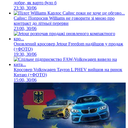
добре, як варто було б
23:30, 30/06
Сайнс: Попросив Williams не говорити зі мною про
контракт до літньої перерви
23:00, 30/06
Оновлений кросовер Jetour Freedom надійшов у продаж
(+ФОТО)
19:30, 30/06
Кросовер Volkswagen Tayron L PHEV вийшов на ринок
Китаю (+ФОТО)
15:00, 30/06