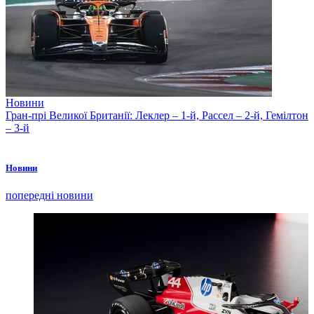
Новини
Гран-прі Великої Британії: Леклер – 1-й, Рассел – 2-й, Гемілтон
– 3-й
Новини
попередні новини