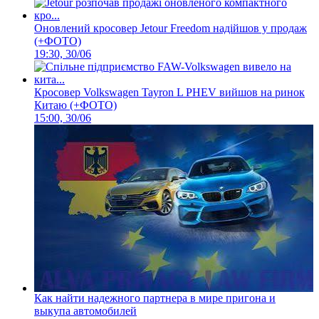
Оновлений кросовер Jetour Freedom надійшов у продаж
(+ФОТО)
19:30, 30/06
Кросовер Volkswagen Tayron L PHEV вийшов на ринок
Китаю (+ФОТО)
15:00, 30/06
Как найти надежного партнера в мире пригона и
выкупа автомобилей