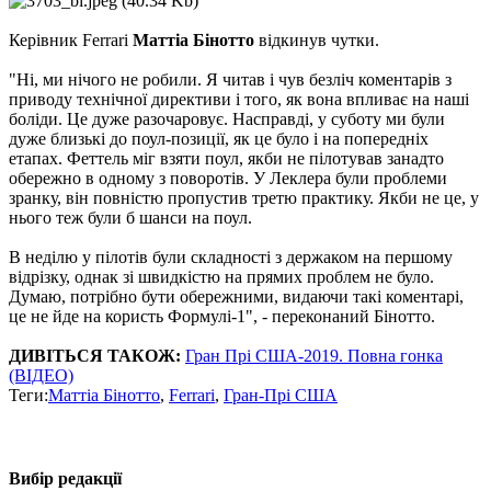
Керівник Ferrari
Маттіа Бінотто
відкинув чутки.
"Ні, ми нічого не робили. Я читав і чув безліч коментарів з
приводу технічної директиви і того, як вона впливає на наші
боліди. Це дуже разочаровує. Насправді, у суботу ми були
дуже близькі до поул-позиції, як це було і на попередніх
етапах. Феттель міг взяти поул, якби не пілотував занадто
обережно в одному з поворотів. У Леклера були проблеми
зранку, він повністю пропустив третю практику. Якби не це, у
нього теж були б шанси на поул.
В неділю у пілотів були складності з держаком на першому
відрізку, однак зі швидкістю на прямих проблем не було.
Думаю, потрібно бути обережними, видаючи такі коментарі,
це не йде на користь Формулі-1", - переконаний Бінотто.
ДИВІТЬСЯ ТАКОЖ:
Гран Прі США-2019. Повна гонка
(ВІДЕО)
Теги:
Маттіа Бінотто
,
Ferrari
,
Гран-Прі США
Вибір редакції