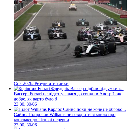
Спа-2026. Результати гонки
Вассер: Ferrari не підготувалася до гонки в Австрії так
добре, як варто було б
23:30, 30/06
Сайнс: Попросив Williams не говорити зі мною про
контракт до літньої перерви
23:00, 30/06