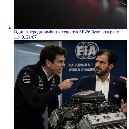
Один з аеродинамічних секретів SF-26 було розкрито!
11:49, 21/07