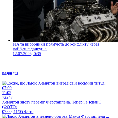
FIA та виробники прямують до конфлікту через
майбутнє двигунів
12.07.2026, 0:35
Кадри дня
07:00
11/05
72247
Хемілтон знову переміг Ферстаппена. Тепер і в Іспанії
(ФОТО)
07:00, 11/05
Фото