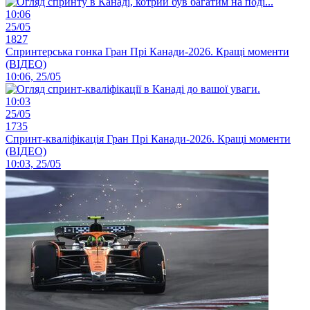
10:06
25/05
1827
Спринтерська гонка Гран Прі Канади-2026. Кращі моменти
(ВІДЕО)
10:06, 25/05
10:03
25/05
1735
Спринт-кваліфікація Гран Прі Канади-2026. Кращі моменти
(ВІДЕО)
10:03, 25/05