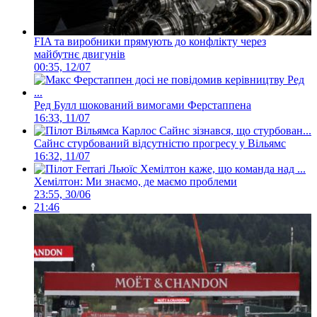
FIA та виробники прямують до конфлікту через
майбутнє двигунів
00:35, 12/07
Ред Булл шокований вимогами Ферстаппена
16:33, 11/07
Сайнс стурбований відсутністю прогресу у Вільямс
16:32, 11/07
Хемілтон: Ми знаємо, де маємо проблеми
23:55, 30/06
21:46