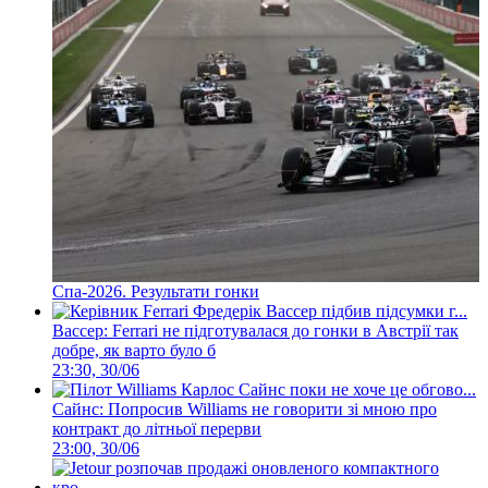
Спа-2026. Результати гонки
Вассер: Ferrari не підготувалася до гонки в Австрії так
добре, як варто було б
23:30, 30/06
Сайнс: Попросив Williams не говорити зі мною про
контракт до літньої перерви
23:00, 30/06