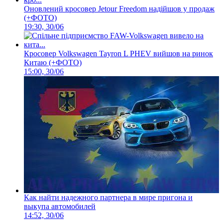
Оновлений кросовер Jetour Freedom надійшов у продаж
(+ФОТО)
19:30, 30/06
Кросовер Volkswagen Tayron L PHEV вийшов на ринок
Китаю (+ФОТО)
15:00, 30/06
Как найти надежного партнера в мире пригона и
выкупа автомобилей
14:52, 30/06