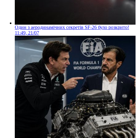
Один з аеродинамічних секретів SF-26 було розкрито!
11:49, 21/07