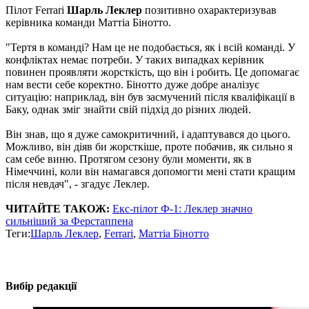
Пілот Ferrari
Шарль Леклер
позитивно охарактеризував
керівника команди Маттіа Бінотто.
"Тертя в команді? Нам це не подобається, як і всій команді. У
конфліктах немає потреби. У таких випадках керівник
повинен проявляти жорсткість, що він і робить. Це допомагає
нам вести себе коректно. Бінотто дуже добре аналізує
ситуацію: наприклад, він був засмучений після кваліфікації в
Баку, однак зміг знайти свій підхід до різних людей.
Він знав, що я дуже самокритичний, і адаптувався до цього.
Можливо, він діяв би жорсткіше, проте побачив, як сильно я
сам себе виню. Протягом сезону були моменти, як в
Німеччині, коли він намагався допомогти мені стати кращим
після невдач", - згадує Леклер.
ЧИТАЙТЕ ТАКОЖ:
Екс-пілот Ф-1: Леклер значно
сильніший за Ферстаппена
Теги:
Шарль Леклер
,
Ferrari
,
Маттіа Бінотто
Вибір редакції