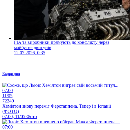
FIA та виробники прямують до конфлікту через
майбутнє двигунів
12.07.2026, 0:35
Кадри дня
07:00
11/05
72249
Хемілтон знову переміг Ферстаппена. Тепер і в Іспанії
(ФОТО)
07:00, 11/05
Фото
07:00