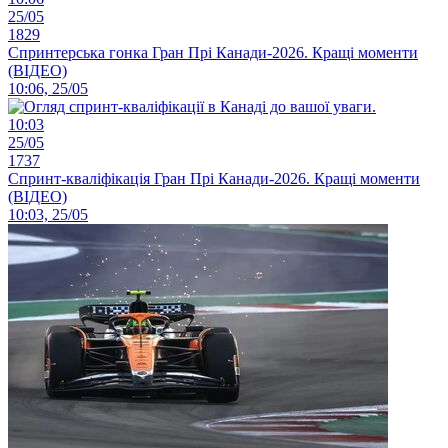
25/05
1829
Спринтерська гонка Гран Прі Канади-2026. Кращі моменти
(ВІДЕО)
10:06, 25/05
10:03
25/05
1737
Спринт-кваліфікація Гран Прі Канади-2026. Кращі моменти
(ВІДЕО)
10:03, 25/05