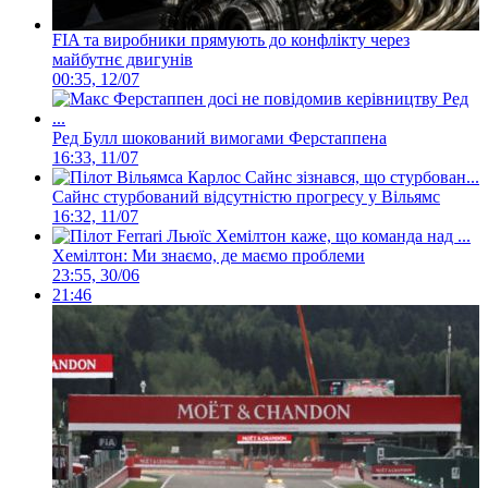
FIA та виробники прямують до конфлікту через
майбутнє двигунів
00:35, 12/07
Ред Булл шокований вимогами Ферстаппена
16:33, 11/07
Сайнс стурбований відсутністю прогресу у Вільямс
16:32, 11/07
Хемілтон: Ми знаємо, де маємо проблеми
23:55, 30/06
21:46