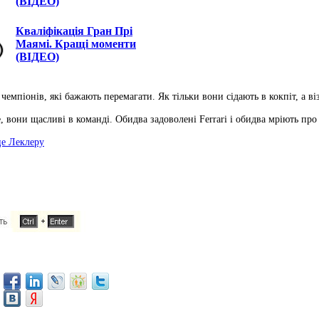
(ВІДЕО)
Кваліфікація Гран Прі
Маямі. Кращі моменти
(ВІДЕО)
піонів, які бажають перемагати. Як тільки вони сідають в кокпіт, а віз
, вони щасливі в команді. Обидва задоволені Ferrari і обидва мріють про
це Леклеру