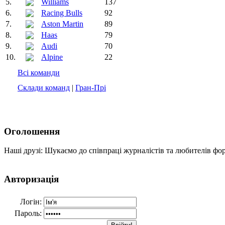
5.
Williams
137
6.
Racing Bulls
92
7.
Aston Martin
89
8.
Haas
79
9.
Audi
70
10.
Alpine
22
Всі команди
Склади команд
|
Гран-Прі
Оголошення
Наші друзі: Шукаємо до співпраці журналістів та любителів фо
Авторизація
Логін:
Пароль: