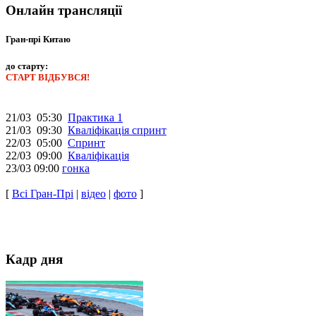
Онлайн трансляції
Гран-прі Китаю
до старту:
СТАРТ ВІДБУВСЯ!
21/03 05:30
Практика 1
21/03 09:30
Кваліфікація спринт
22/03 05:00
Спринт
22/03 09:00
Кваліфікація
23/03 09:00
гонка
[
Всі Гран-Прі
|
відео
|
фото
]
Кадр дня