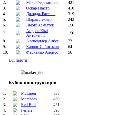
2.
Макс Ферстаппен
421
3.
Оскар Піастрі
410
4.
Джордж Расселл
319
5.
Шарль Леклер
242
6.
Льюїс Хемілтон
156
Андреа Кімі
7.
150
Антонеллі
8.
Александер Албон
73
9.
Карлос Сайнс-мол
64
10.
Фернандо Алонсо
56
Всі пілоти
Кубок конструкторів
1.
McLaren
833
2.
Mercedes
469
3.
Red Bull
451
4.
Ferrari
398