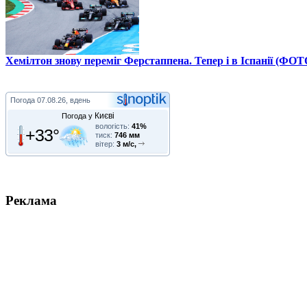
Хемілтон знову переміг Ферстаппена. Тепер і в Іспанії (ФОТ
Погода
07.08.26, вдень
Києві
Погода у
вологість:
41%
+33°
тиск:
746 мм
вітер:
3 м/с,
Реклама