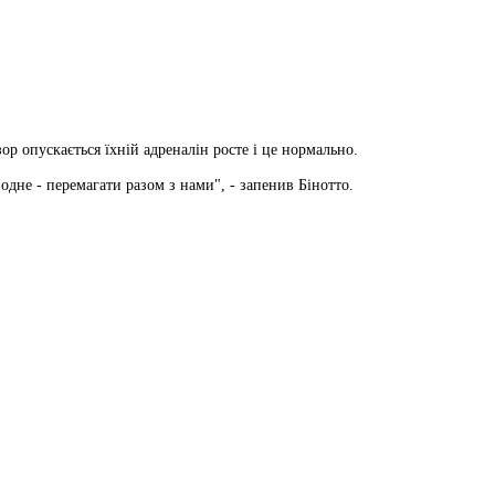
ор опускається їхній адреналін росте і це нормально.
 одне - перемагати разом з нами", - запенив Бінотто.