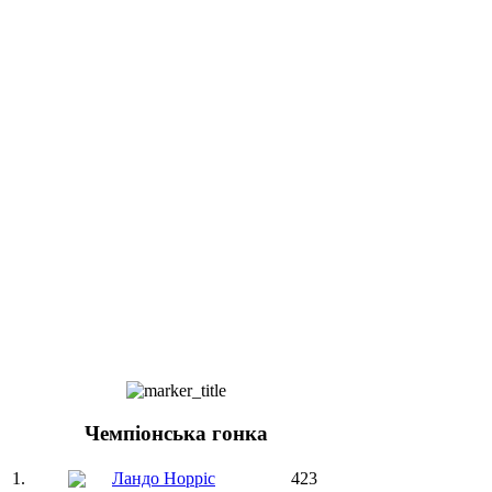
Чемпіонська гонка
1.
Ландо Норріс
423