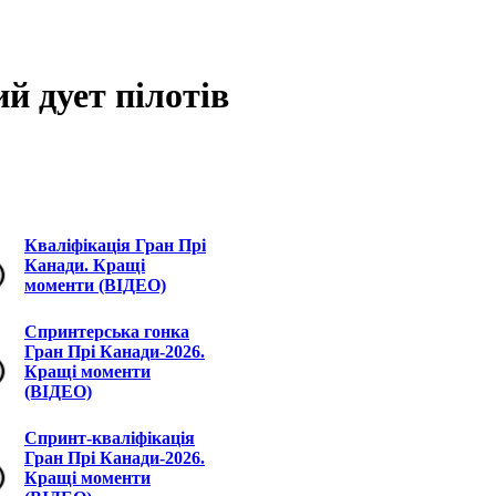
й дует пілотів
Кваліфікація Гран Прі
Канади. Кращі
моменти (ВІДЕО)
Спринтерська гонка
Гран Прі Канади-2026.
Кращі моменти
(ВІДЕО)
Спринт-кваліфікація
Гран Прі Канади-2026.
Кращі моменти