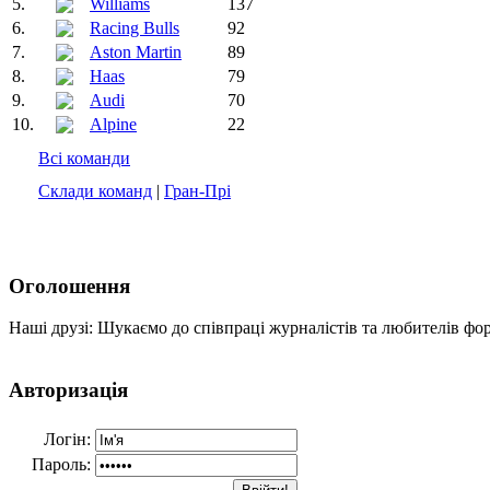
5.
Williams
137
6.
Racing Bulls
92
7.
Aston Martin
89
8.
Haas
79
9.
Audi
70
10.
Alpine
22
Всі команди
Склади команд
|
Гран-Прі
Оголошення
Наші друзі: Шукаємо до співпраці журналістів та любителів фо
Авторизація
Логін:
Пароль: