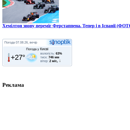
Хемілтон знову переміг Ферстаппена. Тепер і в Іспанії (ФОТ
Погода
07.08.26, вечір
Києві
Погода у
вологість:
63%
+27°
тиск:
746 мм
вітер:
2 м/с,
Реклама