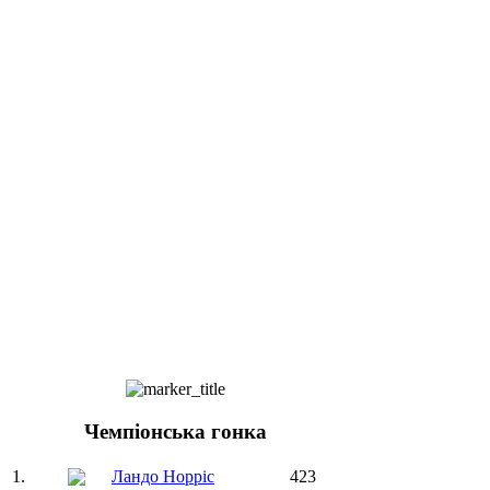
Чемпіонська гонка
1.
Ландо Норріс
423