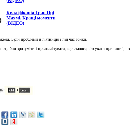
(ВІДЕО)
Кваліфікація Гран Прі
Маямі. Кращі моменти
(ВІДЕО)
ікенд. Були проблеми в п'ятницю і під час гонки.
отрібно зрозуміти і проаналізувати, що сталося, з'ясувати причини", - з