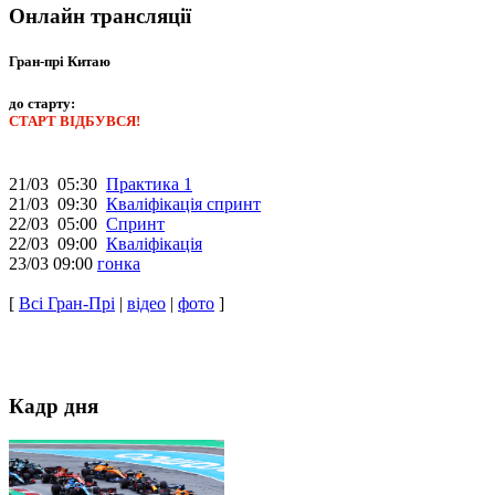
Онлайн трансляції
Гран-прі Китаю
до старту:
СТАРТ ВІДБУВСЯ!
21/03 05:30
Практика 1
21/03 09:30
Кваліфікація спринт
22/03 05:00
Спринт
22/03 09:00
Кваліфікація
23/03 09:00
гонка
[
Всі Гран-Прі
|
відео
|
фото
]
Кадр дня