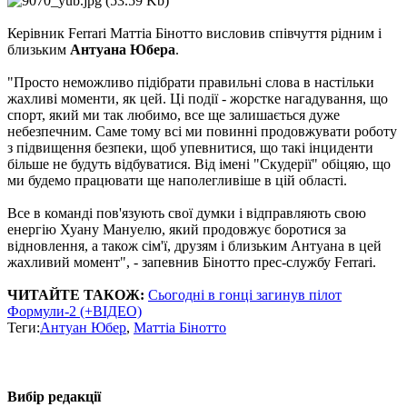
Керівник Ferrari Маттіа Бінотто висловив співчуття рідним і
близьким
Антуана Юбера
.
"Просто неможливо підібрати правильні слова в настільки
жахливі моменти, як цей. Ці події - жорстке нагадування, що
спорт, який ми так любимо, все ще залишається дуже
небезпечним. Саме тому всі ми повинні продовжувати роботу
з підвищення безпеки, щоб упевнитися, що такі інциденти
більше не будуть відбуватися. Від імені "Скудерії" обіцяю, що
ми будемо працювати ще наполегливіше в цій області.
Все в команді пов'язують свої думки і відправляють свою
енергію Хуану Мануелю, який продовжує боротися за
відновлення, а також сім'ї, друзям і близьким Антуана в цей
жахливий момент", - запевнив Бінотто прес-службу Ferrari.
ЧИТАЙТЕ ТАКОЖ:
Сьогодні в гонці загинув пілот
Формули-2 (+ВІДЕО)
Теги:
Антуан Юбер
,
Маттіа Бінотто
Вибір редакції