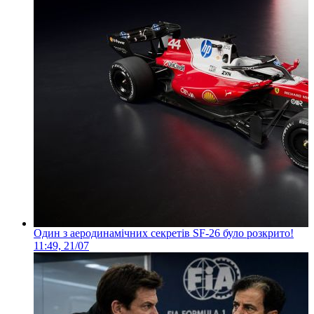
Один з аеродинамічних секретів SF-26 було розкрито!
11:49, 21/07