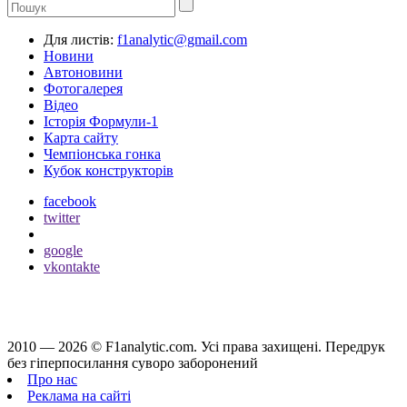
Для листів:
f1analytic@gmail.com
Новини
Автоновини
Фотогалерея
Відео
Історія Формули-1
Карта сайту
Чемпіонська гонка
Кубок конструкторів
facebook
twitter
google
vkontakte
2010 — 2026 ©
F1analytic.com.
Усi права захищенi. Передрук
без гіперпосилання суворо заборонений
Про нас
Реклама на сайті