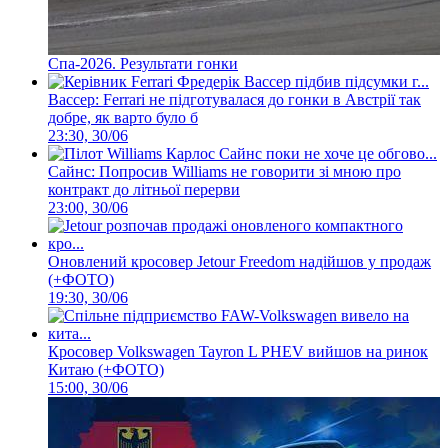
Спа-2026. Результати гонки
Вассер: Ferrari не підготувалася до гонки в Австрії так
добре, як варто було б
23:30, 30/06
Сайнс: Попросив Williams не говорити зі мною про
контракт до літньої перерви
23:00, 30/06
Оновлений кросовер Jetour Freedom надійшов у продаж
(+ФОТО)
19:30, 30/06
Кросовер Volkswagen Tayron L PHEV вийшов на ринок
Китаю (+ФОТО)
15:00, 30/06