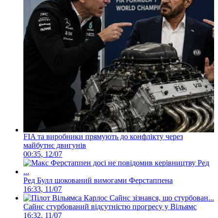
FIA та виробники прямують до конфлікту через
майбутнє двигунів
00:35, 12/07
Ред Булл шокований вимогами Ферстаппена
16:33, 11/07
Сайнс стурбований відсутністю прогресу у Вільямс
16:32, 11/07