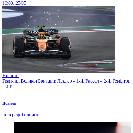
10:03, 25/05
Новини
Гран-прі Великої Британії: Леклер – 1-й, Рассел – 2-й, Гемілтон
– 3-й
Новини
попередні новини