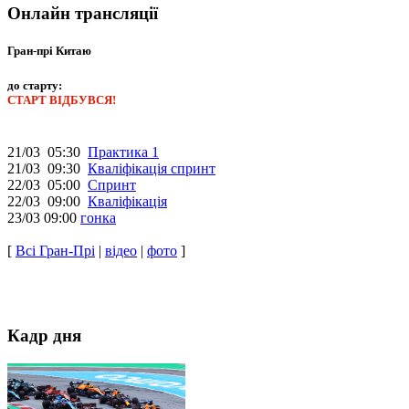
Онлайн трансляції
Гран-прі Китаю
до старту:
СТАРТ ВІДБУВСЯ!
21/03 05:30
Практика 1
21/03 09:30
Кваліфікація спринт
22/03 05:00
Спринт
22/03 09:00
Кваліфікація
23/03 09:00
гонка
[
Всі Гран-Прі
|
відео
|
фото
]
Кадр дня