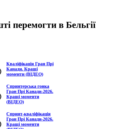
шті перемогти в Бельгії
Кваліфікація Гран Прі
Канади. Кращі
моменти (ВІДЕО)
Спринтерська гонка
Гран Прі Канади-2026.
Кращі моменти
(ВІДЕО)
Спринт-кваліфікація
Гран Прі Канади-2026.
Кращі моменти