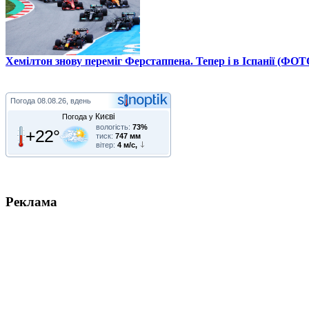
Хемілтон знову переміг Ферстаппена. Тепер і в Іспанії (ФОТ
Погода
08.08.26, вдень
Києві
Погода у
вологість:
73%
+22°
тиск:
747 мм
вітер:
4 м/с,
Реклама