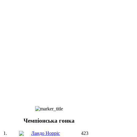
Чемпіонська гонка
1.
Ландо Норріс
423