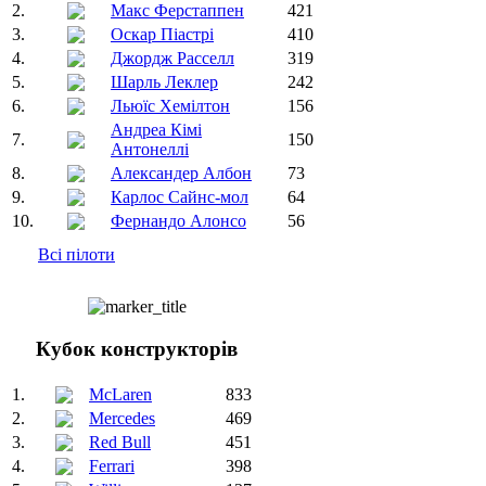
2.
Макс Ферстаппен
421
3.
Оскар Піастрі
410
4.
Джордж Расселл
319
5.
Шарль Леклер
242
6.
Льюїс Хемілтон
156
Андреа Кімі
7.
150
Антонеллі
8.
Александер Албон
73
9.
Карлос Сайнс-мол
64
10.
Фернандо Алонсо
56
Всі пілоти
Кубок конструкторів
1.
McLaren
833
2.
Mercedes
469
3.
Red Bull
451
4.
Ferrari
398