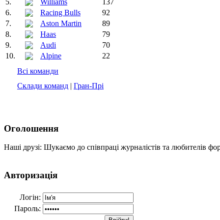
5.
Williams
137
6.
Racing Bulls
92
7.
Aston Martin
89
8.
Haas
79
9.
Audi
70
10.
Alpine
22
Всі команди
Склади команд
|
Гран-Прі
Оголошення
Наші друзі: Шукаємо до співпраці журналістів та любителів фо
Авторизація
Логін:
Пароль: