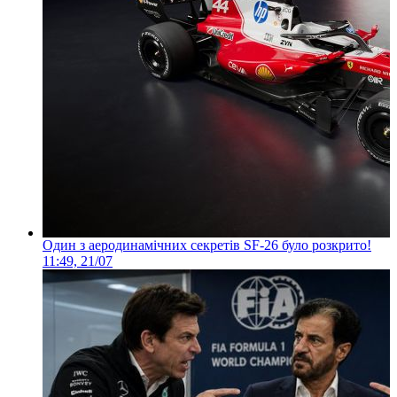
Один з аеродинамічних секретів SF-26 було розкрито!
11:49, 21/07