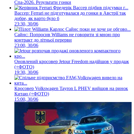
Спа-2026. Результати гонки
Вассер: Ferrari не підготувалася до гонки в Австрії так
добре, як варто було б
23:30, 30/06
Сайнс: Попросив Williams не говорити зі мною про
контракт до літньої перерви
23:00, 30/06
Оновлений кросовер Jetour Freedom надійшов у продаж
(+ФОТО)
19:30, 30/06
Кросовер Volkswagen Tayron L PHEV вийшов на ринок
Китаю (+ФОТО)
15:00, 30/06