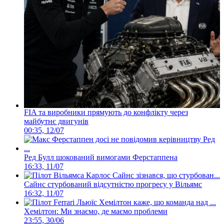
FIA та виробники прямують до конфлікту через
майбутнє двигунів
00:35, 12/07
Ред Булл шокований вимогами Ферстаппена
16:33, 11/07
Сайнс стурбований відсутністю прогресу у Вільямс
16:32, 11/07
Хемілтон: Ми знаємо, де маємо проблеми
23:55, 30/06