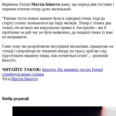
Керівник Ferrari
Маттіа Бінотто
каже, що період між тестами і
першим етапом тепер дуже маленький.
"Раніше тести нових машин були в середині січня, тоді до
старту сезону залишалося ще пару місяців. Тепер є тільки два
тижні, після яких ми вирушаємо прямо в Австралію - які б
проблеми за цей час не було виявлено, до першої гонки їх вже
не виправити.
Саме тому ми розробляємо внутрішні механізми, працюємо на
стенді і симуляторі не чекаючи виїзду на трасу, щоб як слід
підготувати машину перш, ніж почнеться сезон", - розповів
Бінотто.
ЧИТАЙТЕ ТАКОЖ:
Бінотто: На зимових тестах Ferrari
стрибнула вище голови
Теги:
Маттіа Бінотто
Вибір редакції