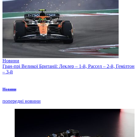
Новини
Гран-прі Великої Британії: Леклер – 1-й, Рассел – 2-й, Гемілтон
– 3-й
Новини
попередні новини