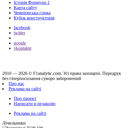
Історія Формули-1
Карта сайту
Чемпіонська гонка
Кубок конструкторів
facebook
twitter
google
vkontakte
2010 — 2026 ©
F1analytic.com.
Усi права захищенi. Передрук
без гіперпосилання суворо заборонений
Про нас
Реклама на сайті
Про проект
Написати в редакцію
Реклама на сайті
Лічильники