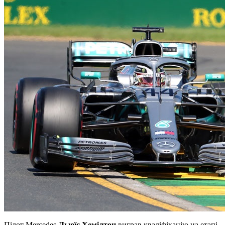
Пілот Mercedes
Льюїс Хемілтон
виграв кваліфікацію на етапі