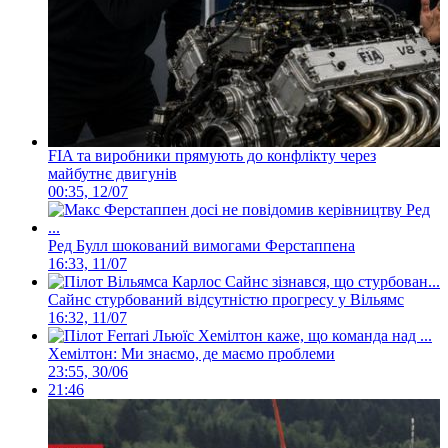
FIA та виробники прямують до конфлікту через
майбутнє двигунів
00:35, 12/07
Ред Булл шокований вимогами Ферстаппена
16:33, 11/07
Сайнс стурбований відсутністю прогресу у Вільямс
16:32, 11/07
Хемілтон: Ми знаємо, де маємо проблеми
23:55, 30/06
21:46