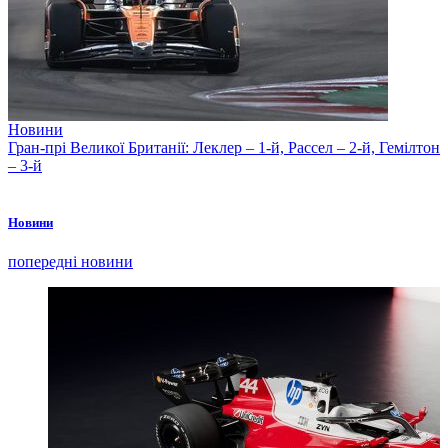
Новини
Гран-прі Великої Британії: Леклер – 1-й, Рассел – 2-й, Гемілтон
– 3-й
Новини
попередні новини