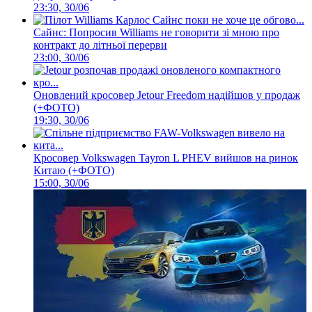
23:30, 30/06
Сайнс: Попросив Williams не говорити зі мною про
контракт до літньої перерви
23:00, 30/06
Оновлений кросовер Jetour Freedom надійшов у продаж
(+ФОТО)
19:30, 30/06
Кросовер Volkswagen Tayron L PHEV вийшов на ринок
Китаю (+ФОТО)
15:00, 30/06