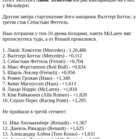
у Мельбурні.
Другим завтра стартуватиме його напарник Валттері Боттас, а
третім став Себастьян Феттель.
Haas потрапив у топ-10 двома болідами, навіть McLaren зміг
протиснутись туди, а от Renault провалився.
1. Льюїс Хемілтон (Mercedes) - 1.20,486
2. Валттері Боттас (Mercedes) - +0,112
3. Себастьян Феттель (Ferrari) - +0,704
4. Макс Ферстаппен (Red Bull) - +0,834
5. Шарль Леклер (Ferrari)) - +0,956
6. Ромен Грожан (Haas) - +1,340
7. Кевін Магнуссен (Haas) - +1,613
8. Ландо Норріс (McLaren) - +1,818
9. Кімі Райкконен (Alfa Romeo) - +1,828
10. Серхіо Перес (Racing Point) - +2,295
Не пройшли в третій сегмент:
11. Ніко Хюлькенберг (Renault) - +1,567
12. Даніель Ріккардо (Renault) - +1,625
13. Александер Албон (Toro Rosso) - +1,631