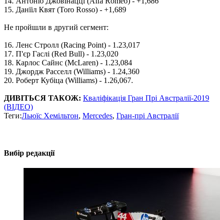
14. Антоніо Джовінацці (Alfa Romeo) - +1,686
15. Данїіл Квят (Toro Rosso) - +1,689
Не пройшли в другий сегмент:
16. Ленс Стролл (Racing Point) - 1.23,017
17. П'єр Гаслі (Red Bull) - 1.23,020
18. Карлос Сайнс (McLaren) - 1.23,084
19. Джордж Расселл (Williams) - 1.24,360
20. Роберт Кубіца (Williams) - 1.26,067.
ДИВІТЬСЯ ТАКОЖ:
Кваліфікація Гран Прі Австралії-2019
(ВІДЕО)
Теги:
Льюїс Хемільтон
,
Mercedes
,
Гран-прі Австралії
Вибір редакції