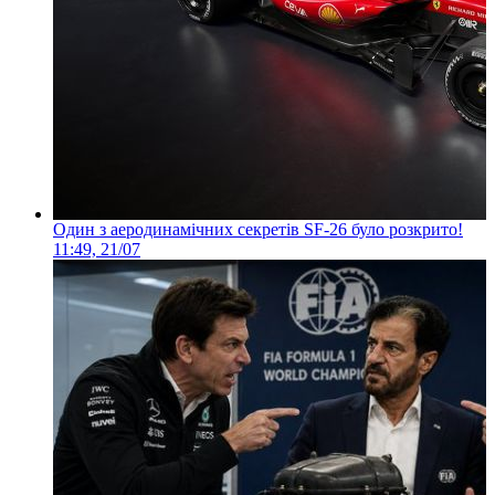
Один з аеродинамічних секретів SF-26 було розкрито!
11:49, 21/07