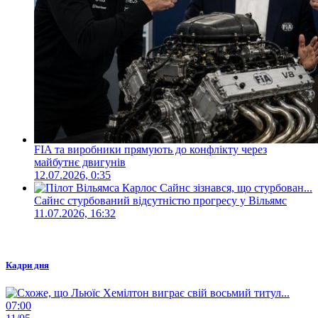
FIA та виробники прямують до конфлікту через
майбутнє двигунів
12.07.2026, 0:35
Сайнс стурбований відсутністю прогресу у Вільямс
11.07.2026, 16:32
Кадри дня
07:00