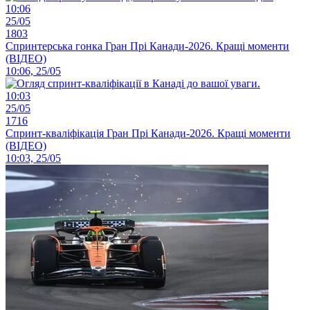
10:06
25/05
1803
Спринтерська гонка Гран Прі Канади-2026. Кращі моменти
(ВІДЕО)
10:06, 25/05
10:03
25/05
1716
Спринт-кваліфікація Гран Прі Канади-2026. Кращі моменти
(ВІДЕО)
10:03, 25/05