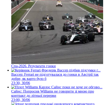
Спа-2026. Результати гонки
Вассер: Ferrari не підготувалася до гонки в Австрії так
добре, як варто було б
23:30, 30/06
Сайнс: Попросив Williams не говорити зі мною про
контракт до літньої перерви
23:00, 30/06