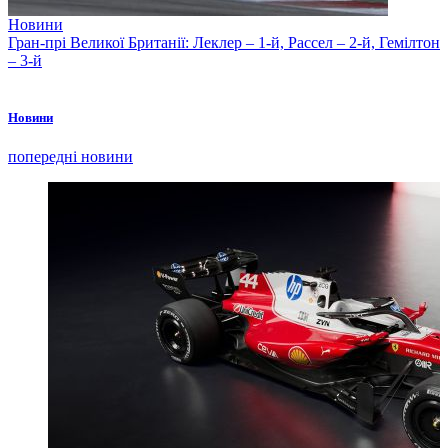
Новини
Гран-прі Великої Британії: Леклер – 1-й, Рассел – 2-й, Гемілтон
– 3-й
Новини
попередні новини