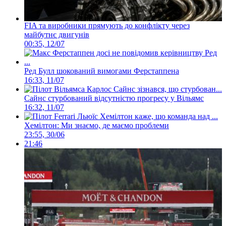
FIA та виробники прямують до конфлікту через
майбутнє двигунів
00:35, 12/07
Ред Булл шокований вимогами Ферстаппена
16:33, 11/07
Сайнс стурбований відсутністю прогресу у Вільямс
16:32, 11/07
Хемілтон: Ми знаємо, де маємо проблеми
23:55, 30/06
21:46