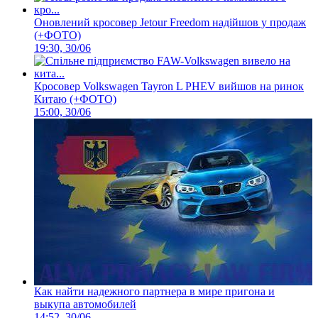
Оновлений кросовер Jetour Freedom надійшов у продаж
(+ФОТО)
19:30, 30/06
Кросовер Volkswagen Tayron L PHEV вийшов на ринок
Китаю (+ФОТО)
15:00, 30/06
Как найти надежного партнера в мире пригона и
выкупа автомобилей
14:52, 30/06