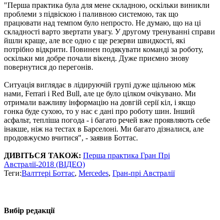
"Перша практика була для мене складною, оскільки виникли
проблеми з підвіскою і паливною системою, так що
працювати над темпом було непросто. Не думаю, що на ці
складності варто звертати увагу. У другому тренуванні справи
йшли краще, але все одно є ще резерви швидкості, які
потрібно відкрити. Повинен подякувати команді за роботу,
оскільки ми добре почали вікенд. Дуже приємно знову
повернутися до перегонів.
Ситуація виглядає в лідируючій групі дуже щільною між
нами, Ferrari і Red Bull, але це було цілком очікувано. Ми
отримали важливу інформацію на довгій серії кіл, і якщо
гонка буде сухою, то у нас є дані про роботу шин. Інший
асфальт, тепліша погода - і багато речей вже проявляють себе
інакше, ніж на тестах в Барселоні. Ми багато дізналися, але
продовжуємо вчитися", - заявив Боттас.
ДИВІТЬСЯ ТАКОЖ:
Перша практика Гран Прі
Австралії-2018 (ВІДЕО)
Теги:
Валттері Боттас
,
Mercedes
,
Гран-прі Австралії
Вибір редакції