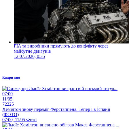
FIA та виробники прямують до конфлікту через
майбутнє двигунів
12.07.2026, 0:35
Кадри дня
07:00
11/05
72225
Хемілтон знову переміг Ферстаппена. Тепер і в Іспанії
(ФОТО)
07:00, 11/05
Фото