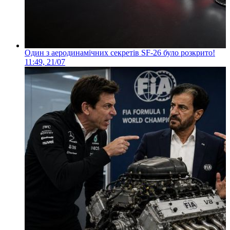
Один з аеродинамічних секретів SF-26 було розкрито!
11:49, 21/07